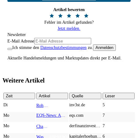
Artikel bewerten
Fehler im Artikel gefunden?
Jetzt melden.
Newsletter
E-Mail Adresse
Ich stimme den
Datenschutzbestimmungen
zu.
Anmelden
Aktuelle Handelsmeldungen und Marktupdates direkt per E-Mail.
Weitere Artikel
Zeit
Artikel
Quelle
Leser
Di
inv3st.de
5
Rohstoffaktien mit Potenzial: Endeavour Silver, Almonty Industries und Agnico Eagle im Fokus!
TOP NEWS
Mo
EQS-News: AUSTRIACARD HOLDINGS AG: Erfüllung der aufschiebenden Bedingung betreffend die kartellrechtlichen Freigaben im Zusammenhang mit dem freiwilligen Übernahmeangebot von DNP
eqs.com
7
Mo
derfinanzinvestor.de
7
Chancen & Risiken bei den Q2-Kennzahlen – Adobe, Almonty Industries, Apple, Microsoft
TOP NEWS
Mo
kapitalerhoehungen.de
6
Wasserstoff-Realität 2026: Nel ASA und A.H.T. Syngas liefern während sich BP zurückzieht
TOP NEWS