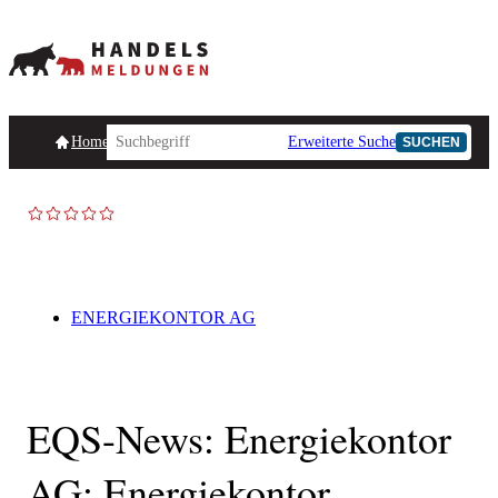
Homepage
Handelsmeldungen
Ad-Hoc-Meldungen
Erweiterte Suche
Unternehmensind
SUCHEN
ENERGIEKONTOR AG
EQS-News: Energiekontor
AG: Energiekontor