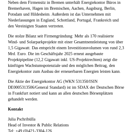
Neben dem Firmensitz in Bremen unterhält Energiekontor Büros in
Bremerhaven, Hagen im Bremischen, Aachen, Augsburg, Berlin,
Potsdam und Hildesheim. Außerdem ist das Unternehmen mit
Niederlassungen in England, Schottland, Portugal, Frankreich und
den Vereinigten Staaten vertreten.
Die stolze Bilanz seit Firmengründung: Mehr als 170 realisierte
Wind- und Solarparkprojekte mit einer Gesamtnennleistung von über
1,5 Gigawatt. Das entspricht einem Investitionsvolumen von rund 2,3
Mrd. Euro. Die im Geschäftsjahr 2025 erneut ausgebaute
Projektpipeline (12,2 Gigawatt inkl. US-Projektrechten) zeigt die
künftigen Wachstumspotenziale und den möglichen Beitrag, den
Energiekontor zum Ausbau der erneuerbaren Energien leisten kann.
Die Aktie der Energiekontor AG (WKN 531350/ISIN
DE0005313506/General Standard) ist im SDAX der Deutschen Börse
in Frankfurt notiert und kann an allen deutschen Börsenplätzen
gehandelt werden.
Kontakt
Julia Pschribülla
Head of Investor & Public Relations
Tel: +49 (0)421-3304-126