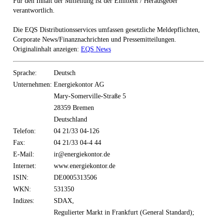
Für den Inhalt der Mitteilung ist der Emittent / Herausgeber
verantwortlich.
Die EQS Distributionsservices umfassen gesetzliche Meldepflichten,
Corporate News/Finanznachrichten und Pressemitteilungen.
Originalinhalt anzeigen:
EQS News
Sprache:
Deutsch
Unternehmen:
Energiekontor AG
Mary-Somerville-Straße 5
28359 Bremen
Deutschland
Telefon:
04 21/33 04-126
Fax:
04 21/33 04-4 44
E-Mail:
ir@energiekontor.de
Internet:
www.energiekontor.de
ISIN:
DE0005313506
WKN:
531350
Indizes:
SDAX,
Regulierter Markt in Frankfurt (General Standard);