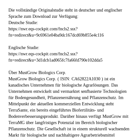
Die vollständige Originalstudie steht in deutscher und englischer
Sprache zum Download zur Verfügung:
Deutsche Studie:
https://nwr.eqs-cockpit.com/fncls2.ssx?
fn=redirect&u=9c6961e04ba9dc167dcd69b855e4c116
Englische Studie:
https://nwr.eqs-cockpit.com/fncls2.ssx?
fn=redirect&u=3d1dcb1ad065fc7fa66fd790e102dda5
Über MustGrow Biologics Corp.
MustGrow Biologics Corp. ( ISIN: CA62822A1030 ) ist ein
kanadisches Unternehmen für biologische Agrarlösungen. Das
Unternehmen entwickelt und vermarktet senfbasierte Technologien
für Bodengesundheit, Pflanzenernährung und Pflanzenschutz. Im
Mittelpunkt der aktuellen kommerziellen Entwicklung steht
TerraSante, ein bereits eingeführtes Biofertilitäts- und
Bodenverbesserungsprodukt. Darüber hinaus verfügt MustGrow mit
TerraMG über langfristiges Potenzial im Bereich biologischer
Pflanzenschutz. Die Gesellschaft ist in einem strukturell wachsenden
Markt für biologische und nachhaltigere Agrarbetriebsmittel