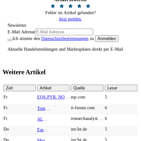
Fehler im Artikel gefunden?
Jetzt melden.
Newsletter
E-Mail Adresse
Ich stimme den
Datenschutzbestimmungen
zu.
Anmelden
Aktuelle Handelsmeldungen und Marktupdates direkt per E-Mail.
Weitere Artikel
Zeit
Artikel
Quelle
Leser
Fr
EQS-PVR: NORMA Group SE: Veröffentlichung gemäß § 40 Abs. 1 WpHG mit dem Ziel der europaweiten Verbreitung
eqs.com
5
Fr
ii-forum.com
6
Tonies: The Screen-Free Audio Revolution Taking Over Children’s Rooms Worldwide
TOP NEWS
Fr
researchanalyst.com
6
ALMONTY INDUSTRIES - Das strategische Wolfram-Bollwerk gegen Chinas Rohstoff-Monopol
TOP NEWS
Do
inv3st.de
5
Europa vor Wolfram-Schock? Konzerne wie Airbus und Siemens unter Druck – Verdoppler bei Almonty möglich?
TOP NEWS
Do
inv3st.de
5
Megatrend KI-Infrastruktur: Das Billionen-Rennen von Palantir, Micron, American Atomics und AMD geht weiter
TOP NEWS