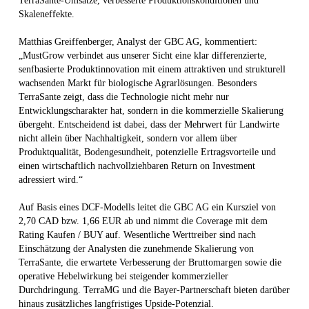
TerraSante-Umsätze, verbesserte Produktionskonditionen und
Skaleneffekte.
Matthias Greiffenberger, Analyst der GBC AG, kommentiert:
„MustGrow verbindet aus unserer Sicht eine klar differenzierte,
senfbasierte Produktinnovation mit einem attraktiven und strukturell
wachsenden Markt für biologische Agrarlösungen. Besonders
TerraSante zeigt, dass die Technologie nicht mehr nur
Entwicklungscharakter hat, sondern in die kommerzielle Skalierung
übergeht. Entscheidend ist dabei, dass der Mehrwert für Landwirte
nicht allein über Nachhaltigkeit, sondern vor allem über
Produktqualität, Bodengesundheit, potenzielle Ertragsvorteile und
einen wirtschaftlich nachvollziehbaren Return on Investment
adressiert wird.“
Auf Basis eines DCF-Modells leitet die GBC AG ein Kursziel von
2,70 CAD bzw. 1,66 EUR ab und nimmt die Coverage mit dem
Rating Kaufen / BUY auf. Wesentliche Werttreiber sind nach
Einschätzung der Analysten die zunehmende Skalierung von
TerraSante, die erwartete Verbesserung der Bruttomargen sowie die
operative Hebelwirkung bei steigender kommerzieller
Durchdringung. TerraMG und die Bayer-Partnerschaft bieten darüber
hinaus zusätzliches langfristiges Upside-Potenzial.