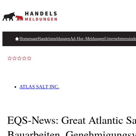
Homepage
Handelsmeldungen
Ad-Hoc-Meldungen
Unternehmensind
ATLAS SALT INC.
EQS-News: Great Atlantic Salt
Bauarbeiten, Genehmigungsv