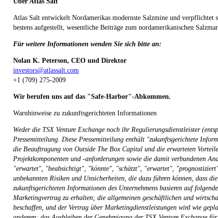
Über Atlas Salt
Atlas Salt entwickelt Nordamerikas modernste Salzmine und verpflichtet
bestens aufgestellt, wesentliche Beiträge zum nordamerikanischen Salzmar
Für weitere Informationen wenden Sie sich bitte an:
Nolan K. Peterson, CEO und Direktor
investors@atlassalt.com
+1 (709) 275-2009
Wir berufen uns auf das "Safe-Harbor"-Abkommen.
Warnhinweise zu zukunftsgerichteten Informationen
Weder die TSX Venture Exchange noch ihr Regulierungsdienstleister (entsp
Pressemitteilung. Diese Pressemitteilung enthält "zukunftsgerichtete Info
die Beauftragung von Outside The Box Capital und die erwarteten Vorteile
Projektkomponenten und -anforderungen sowie die damit verbundenen Anal
"erwartet", "beabsichtigt", "könnte", "schätzt", "erwartet", "prognostizi
unbekannten Risiken und Unsicherheiten, die dazu führen können, dass die
zukunftsgerichteten Informationen des Unternehmens basieren auf folgend
Marketingvertrag zu erhalten; die allgemeinen geschäftlichen und wirtscha
beschaffen, und der Vertrag über Marketingdienstleistungen wird wie gepla
anderem: das Ausbleiben der Genehmigung der TSX Venture Exchange für d