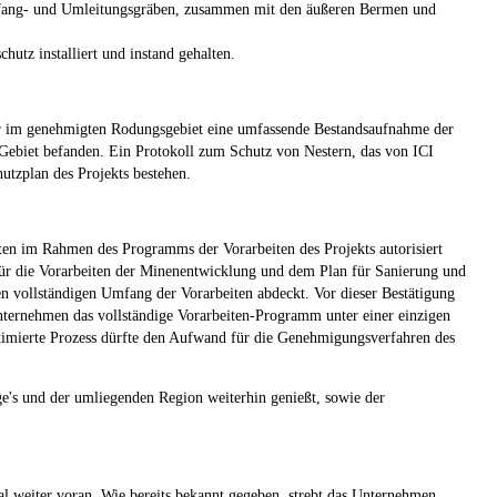
Auffang- und Umleitungsgräben, zusammen mit den äußeren Bermen und
tz installiert und instand gehalten.
ahr im genehmigten Rodungsgebiet eine umfassende Bestandsaufnahme der
n Gebiet befanden. Ein Protokoll zum Schutz von Nestern, das von ICI
tzplan des Projekts bestehen.
ten im Rahmen des Programms der Vorarbeiten des Projekts autorisiert
ür die Vorarbeiten der Minenentwicklung und dem Plan für Sanierung und
n vollständigen Umfang der Vorarbeiten abdeckt. Vor dieser Bestätigung
Unternehmen das vollständige Vorarbeiten-Programm unter einer einzigen
mierte Prozess dürfte den Aufwand für die Genehmigungsverfahren des
ge's und der umliegenden Region weiterhin genießt, sowie der
cial weiter voran. Wie bereits bekannt gegeben, strebt das Unternehmen