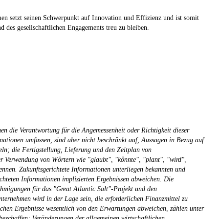
n setzt seinen Schwerpunkt auf Innovation und Effizienz und ist somit
d des gesellschaftlichen Engagements treu zu bleiben.
en die Verantwortung für die Angemessenheit oder Richtigkeit dieser
rmationen umfassen, sind aber nicht beschränkt auf, Aussagen in Bezug auf
ln; die Fertigstellung, Lieferung und den Zeitplan von
r Verwendung von Wörtern wie "glaubt", "könnte", "plant", "wird",
kennen. Zukunftsgerichtete Informationen unterliegen bekannten und
ichteten Informationen implizierten Ergebnissen abweichen. Die
hmigungen für das "Great Atlantic Salt"-Projekt und den
ternehmen wird in der Lage sein, die erforderlichen Finanzmittel zu
hlichen Ergebnisse wesentlich von den Erwartungen abweichen, zählen unter
eschaffen; Veränderungen der allgemeinen wirtschaftlichen,