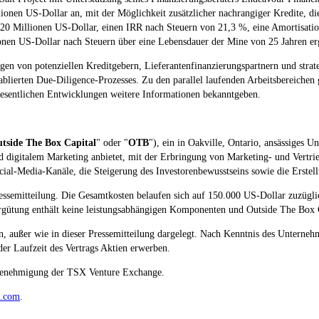
ionen US-Dollar an, mit der Möglichkeit zusätzlicher nachrangiger Kredite, die
0 Millionen US-Dollar, einen IRR nach Steuern von 21,3 %, eine Amortisations
onen US-Dollar nach Steuern über eine Lebensdauer der Mine von 25 Jahren er
n von potenziellen Kreditgebern, Lieferantenfinanzierungspartnern und strateg
blierten Due-Diligence-Prozesses. Zu den parallel laufenden Arbeitsbereichen
esentlichen Entwicklungen weitere Informationen bekanntgeben.
tside The Box Capital
" oder "
OTB
"), ein in Oakville, Ontario, ansässiges 
 digitalem Marketing anbietet, mit der Erbringung von Marketing- und Vertrieb
l-Media-Kanäle, die Steigerung des Investorenbewusstseins sowie die Erstel
ssemitteilung. Die Gesamtkosten belaufen sich auf 150.000 US-Dollar zuzüglic
rgütung enthält keine leistungsabhängigen Komponenten und Outside The Box Ca
 außer wie in dieser Pressemitteilung dargelegt. Nach Kenntnis des Unternehm
er Laufzeit des Vertrags Aktien erwerben.
 Genehmigung der TSX Venture Exchange.
lt.com
.