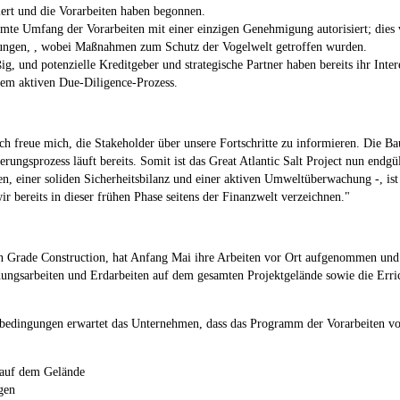
ert und die Vorarbeiten haben begonnen.
e Umfang der Vorarbeiten mit einer einzigen Genehmigung autorisiert; dies v
ehrungen, , wobei Maßnahmen zum Schutz der Vogelwelt getroffen wurden.
g, und potenzielle Kreditgeber und strategische Partner haben bereits ihr Inter
nem aktiven Due-Diligence-Prozess.
ich freue mich, die Stakeholder über unsere Fortschritte zu informieren. Die 
ungsprozess läuft bereits. Somit ist das Great Atlantic Salt Project nun endg
en, einer soliden Sicherheitsbilanz und einer aktiven Umweltüberwachung -, ist
ir bereits in dieser frühen Phase seitens der Finanzwelt verzeichnen."
 On Grade Construction, hat Anfang Mai ihre Arbeiten vor Ort aufgenommen und 
ungsarbeiten und Erdarbeiten auf dem gesamten Projektgelände sowie die Erric
bedingungen erwartet das Unternehmen, dass das Programm der Vorarbeiten von
 auf dem Gelände
gen