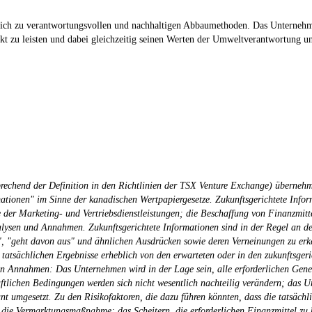
 sich zu verantwortungsvollen und nachhaltigen Abbaumethoden. Das Unternehme
kt zu leisten und dabei gleichzeitig seinen Werten der Umweltverantwortung un
rechend der Definition in den Richtlinien der TSX Venture Exchange) übernehm
rmationen" im Sinne der kanadischen Wertpapiergesetze. Zukunftsgerichtete Info
 der Marketing- und Vertriebsdienstleistungen; die Beschaffung von Finanzmitte
ysen und Annahmen. Zukunftsgerichtete Informationen sind in der Regel an de
ert", "geht davon aus" und ähnlichen Ausdrücken sowie deren Verneinungen zu er
 tatsächlichen Ergebnisse erheblich von den erwarteten oder in den zukunftsger
en Annahmen: Das Unternehmen wird in der Lage sein, alle erforderlichen Gene
ftlichen Bedingungen werden sich nicht wesentlich nachteilig verändern; das Un
nt umgesetzt. Zu den Risikofaktoren, die dazu führen könnten, dass die tatsäc
ie Vermarktungsmaßnahme; das Scheitern, die erforderlichen Finanzmittel zu b