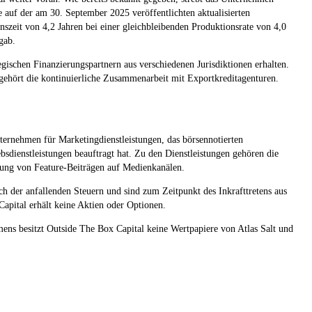
 auf der am 30. September 2025 veröffentlichten aktualisierten
zeit von 4,2 Jahren bei einer gleichbleibenden Produktionsrate von 4,0
gab.
ischen Finanzierungspartnern aus verschiedenen Jurisdiktionen erhalten.
 gehört die kontinuierliche Zusammenarbeit mit Exportkreditagenturen.
Unternehmen für Marketingdienstleistungen, das börsennotierten
sdienstleistungen beauftragt hat. Zu den Dienstleistungen gehören die
lung von Feature-Beiträgen auf Medienkanälen.
h der anfallenden Steuern und sind zum Zeitpunkt des Inkrafttretens aus
pital erhält keine Aktien oder Optionen.
ens besitzt Outside The Box Capital keine Wertpapiere von Atlas Salt und