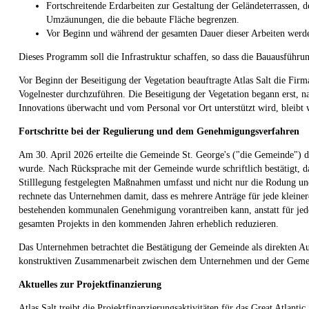
Fortschreitende Erdarbeiten zur Gestaltung der Geländeterrassen
Umzäunungen, die die bebaute Fläche begrenzen.
Vor Beginn und während der gesamten Dauer dieser Arbeiten werden
Dieses Programm soll die Infrastruktur schaffen, so dass die Bauausführung
Vor Beginn der Beseitigung der Vegetation beauftragte Atlas Salt die F
Vogelnester durchzuführen. Die Beseitigung der Vegetation begann erst, n
Innovations überwacht und vom Personal vor Ort unterstützt wird, blei
Fortschritte bei der Regulierung und dem Genehmigungsverfahren
Am 30. April 2026 erteilte die Gemeinde St. George's ("die Gemeinde") d
wurde. Nach Rücksprache mit der Gemeinde wurde schriftlich bestätigt,
Stilllegung festgelegten Maßnahmen umfasst und nicht nur die Rodung und
rechnete das Unternehmen damit, dass es mehrere Anträge für jede kleine
bestehenden kommunalen Genehmigung vorantreiben kann, anstatt für je
gesamten Projekts in den kommenden Jahren erheblich reduzieren.
Das Unternehmen betrachtet die Bestätigung der Gemeinde als direkten Aus
konstruktiven Zusammenarbeit zwischen dem Unternehmen und der Geme
Aktuelles zur Projektfinanzierung
Atlas Salt treibt die Projektfinanzierungsaktivitäten für das Great Atlant