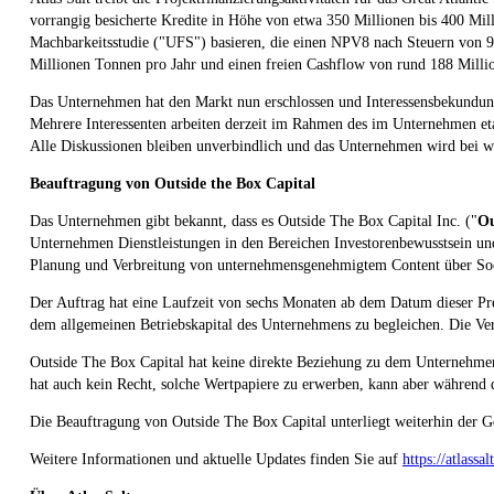
vorrangig besicherte Kredite in Höhe von etwa 350 Millionen bis 400 Mill
Machbarkeitsstudie ("UFS") basieren, die einen NPV8 nach Steuern von 92
Millionen Tonnen pro Jahr und einen freien Cashflow von rund 188 Milli
Das Unternehmen hat den Markt nun erschlossen und Interessensbekundunge
Mehrere Interessenten arbeiten derzeit im Rahmen des im Unternehmen eta
Alle Diskussionen bleiben unverbindlich und das Unternehmen wird bei w
Beauftragung von Outside the Box Capital
Das Unternehmen gibt bekannt, dass es Outside The Box Capital Inc. ("
Ou
Unternehmen Dienstleistungen in den Bereichen Investorenbewusstsein und
Planung und Verbreitung von unternehmensgenehmigtem Content über Socia
Der Auftrag hat eine Laufzeit von sechs Monaten ab dem Datum dieser Pre
dem allgemeinen Betriebskapital des Unternehmens zu begleichen. Die Ve
Outside The Box Capital hat keine direkte Beziehung zu dem Unternehmen,
hat auch kein Recht, solche Wertpapiere zu erwerben, kann aber während d
Die Beauftragung von Outside The Box Capital unterliegt weiterhin der
Weitere Informationen und aktuelle Updates finden Sie auf
https://atlassa