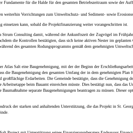
, der Fundamente für die Halde für den gesamten Betriebszeitraum sowie der 
 weiterhin Vorrichtungen zum Umweltschutz- und Sediment- sowie Erosionsschu
 einsetzen kann, sobald die Projektfinanzierung weiter vorangeschritten ist.
irma Strum Consulting damit, während der Ankunftszeit der Zugvögel im Frühj
achdem die Kontrollen bestätigten, dass sich keine aktiven Nester im geplante
bt während des gesamten Rodungsprogramms gemäß dem genehmigten Umweltschu
er Atlas Salt eine Baugenehmigung, mit der der Beginn der Erschließungsarbei
 dass die Baugenehmigung den gesamten Umfang der in dem genehmigten Plan f
 großflächige Erdarbeiten. Die Gemeinde bestätigte, dass die Genehmigung de
re Arbeitsetappe beim Bauamt einreichen müsste. Dies bestätigt nun, dass das 
de Baumaßnahme separate Baugenehmigungen beantragen zu müssen. Dieser opti
druck der starken und anhaltenden Unterstützung, die das Projekt in St. Geor
inde.
ic Salt Project mit Unterstützung seines Finanzierungsberaters Endeavour Finan