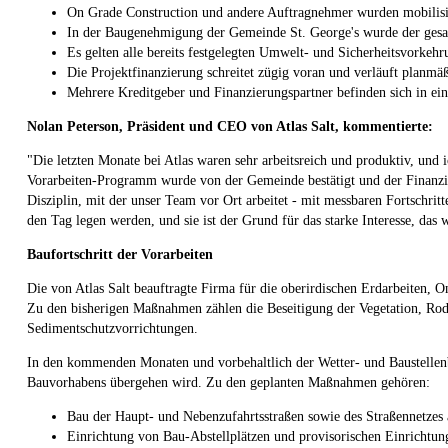
On Grade Construction und andere Auftragnehmer wurden mobilisi
In der Baugenehmigung der Gemeinde St. George's wurde der gesamt
Es gelten alle bereits festgelegten Umwelt- und Sicherheitsvork
Die Projektfinanzierung schreitet zügig voran und verläuft planmäßi
Mehrere Kreditgeber und Finanzierungspartner befinden sich in ei
Nolan Peterson, Präsident und CEO von Atlas Salt, kommentierte:
"Die letzten Monate bei Atlas waren sehr arbeitsreich und produktiv, und 
Vorarbeiten-Programm wurde von der Gemeinde bestätigt und der Finanzier
Disziplin, mit der unser Team vor Ort arbeitet - mit messbaren Fortschritt
den Tag legen werden, und sie ist der Grund für das starke Interesse, das w
Baufortschritt der Vorarbeiten
Die von Atlas Salt beauftragte Firma für die oberirdischen Erdarbeiten,
Zu den bisherigen Maßnahmen zählen die Beseitigung der Vegetation, Rod
Sedimentschutzvorrichtungen.
In den kommenden Monaten und vorbehaltlich der Wetter- und Baustellen
Bauvorhabens übergehen wird. Zu den geplanten Maßnahmen gehören:
Bau der Haupt- und Nebenzufahrtsstraßen sowie des Straßennetzes
Einrichtung von Bau-Abstellplätzen und provisorischen Einrichtun