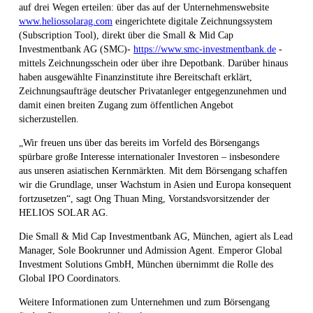
auf drei Wegen erteilen: über das auf der Unternehmenswebsite
www.heliossolarag.com
eingerichtete digitale Zeichnungssystem
(Subscription Tool), direkt über die Small & Mid Cap
Investmentbank AG (SMC)-
https://www.smc-investmentbank.de
-
mittels Zeichnungsschein oder über ihre Depotbank. Darüber hinaus
haben ausgewählte Finanzinstitute ihre Bereitschaft erklärt,
Zeichnungsaufträge deutscher Privatanleger entgegenzunehmen und
damit einen breiten Zugang zum öffentlichen Angebot
sicherzustellen.
„Wir freuen uns über das bereits im Vorfeld des Börsengangs
spürbare große Interesse internationaler Investoren – insbesondere
aus unseren asiatischen Kernmärkten. Mit dem Börsengang schaffen
wir die Grundlage, unser Wachstum in Asien und Europa konsequent
fortzusetzen“, sagt Ong Thuan Ming, Vorstandsvorsitzender der
HELIOS SOLAR AG.
Die Small & Mid Cap Investmentbank AG, München, agiert als Lead
Manager, Sole Bookrunner und Admission Agent. Emperor Global
Investment Solutions GmbH, München übernimmt die Rolle des
Global IPO Coordinators.
Weitere Informationen zum Unternehmen und zum Börsengang