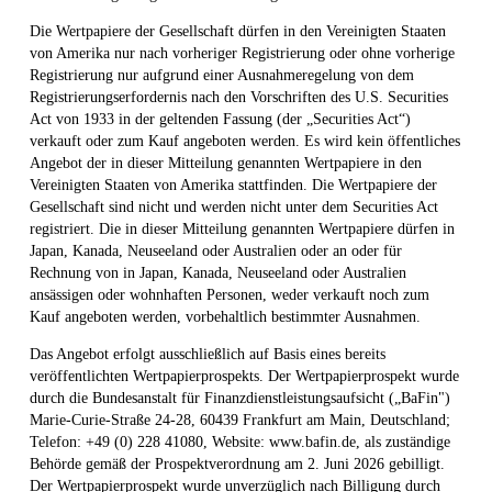
Die Wertpapiere der Gesellschaft dürfen in den Vereinigten Staaten
von Amerika nur nach vorheriger Registrierung oder ohne vorherige
Registrierung nur aufgrund einer Ausnahmeregelung von dem
Registrierungserfordernis nach den Vorschriften des U.S. Securities
Act von 1933 in der geltenden Fassung (der „Securities Act“)
verkauft oder zum Kauf angeboten werden. Es wird kein öffentliches
Angebot der in dieser Mitteilung genannten Wertpapiere in den
Vereinigten Staaten von Amerika stattfinden. Die Wertpapiere der
Gesellschaft sind nicht und werden nicht unter dem Securities Act
registriert. Die in dieser Mitteilung genannten Wertpapiere dürfen in
Japan, Kanada, Neuseeland oder Australien oder an oder für
Rechnung von in Japan, Kanada, Neuseeland oder Australien
ansässigen oder wohnhaften Personen, weder verkauft noch zum
Kauf angeboten werden, vorbehaltlich bestimmter Ausnahmen.
Das Angebot erfolgt ausschließlich auf Basis eines bereits
veröffentlichten Wertpapierprospekts. Der Wertpapierprospekt wurde
durch die Bundesanstalt für Finanzdienstleistungsaufsicht („BaFin")
Marie-Curie-Straße 24-28, 60439 Frankfurt am Main, Deutschland;
Telefon: +49 (0) 228 41080, Website: www.bafin.de, als zuständige
Behörde gemäß der Prospektverordnung am 2. Juni 2026 gebilligt.
Der Wertpapierprospekt wurde unverzüglich nach Billigung durch