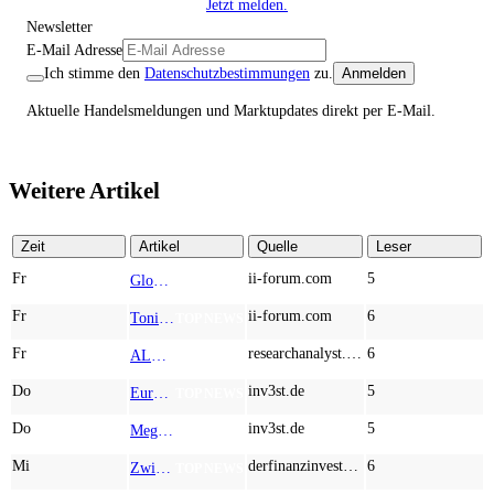
Jetzt melden.
Newsletter
E-Mail Adresse
Ich stimme den
Datenschutzbestimmungen
zu.
Anmelden
Aktuelle Handelsmeldungen und Marktupdates direkt per E-Mail.
Weitere Artikel
Zeit
Artikel
Quelle
Leser
Fr
ii-forum.com
5
Globex Mining Enterprises: What If the Smartest Mining Bet Isn’t a Mine?
TOP NEWS
Fr
ii-forum.com
6
Tonies: The Screen-Free Audio Revolution Taking Over Children’s Rooms Worldwide
TOP NEWS
Fr
researchanalyst.com
6
ALMONTY INDUSTRIES - Das strategische Wolfram-Bollwerk gegen Chinas Rohstoff-Monopol
TOP NEWS
Do
inv3st.de
5
Europa vor Wolfram-Schock? Konzerne wie Airbus und Siemens unter Druck – Verdoppler bei Almonty möglich?
TOP NEWS
Do
inv3st.de
5
Megatrend KI-Infrastruktur: Das Billionen-Rennen von Palantir, Micron, American Atomics und AMD geht weiter
TOP NEWS
Mi
derfinanzinvestor.de
6
Zwischen Allzeithoch und M&A-Fieber: Adidas, Commerzbank, Desert Gold
TOP NEWS