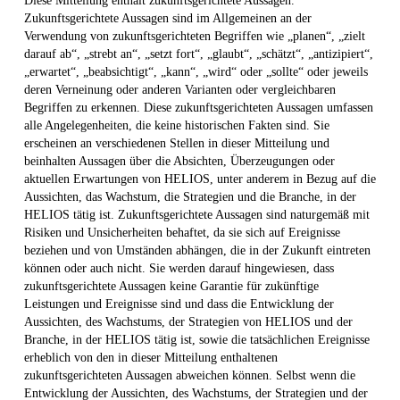
Diese Mitteilung enthält zukunftsgerichtete Aussagen.
Zukunftsgerichtete Aussagen sind im Allgemeinen an der
Verwendung von zukunftsgerichteten Begriffen wie „planen“, „zielt
darauf ab“, „strebt an“, „setzt fort“, „glaubt“, „schätzt“, „antizipiert“,
„erwartet“, „beabsichtigt“, „kann“, „wird“ oder „sollte“ oder jeweils
deren Verneinung oder anderen Varianten oder vergleichbaren
Begriffen zu erkennen. Diese zukunftsgerichteten Aussagen umfassen
alle Angelegenheiten, die keine historischen Fakten sind. Sie
erscheinen an verschiedenen Stellen in dieser Mitteilung und
beinhalten Aussagen über die Absichten, Überzeugungen oder
aktuellen Erwartungen von HELIOS, unter anderem in Bezug auf die
Aussichten, das Wachstum, die Strategien und die Branche, in der
HELIOS tätig ist. Zukunftsgerichtete Aussagen sind naturgemäß mit
Risiken und Unsicherheiten behaftet, da sie sich auf Ereignisse
beziehen und von Umständen abhängen, die in der Zukunft eintreten
können oder auch nicht. Sie werden darauf hingewiesen, dass
zukunftsgerichtete Aussagen keine Garantie für zukünftige
Leistungen und Ereignisse sind und dass die Entwicklung der
Aussichten, des Wachstums, der Strategien von HELIOS und der
Branche, in der HELIOS tätig ist, sowie die tatsächlichen Ereignisse
erheblich von den in dieser Mitteilung enthaltenen
zukunftsgerichteten Aussagen abweichen können. Selbst wenn die
Entwicklung der Aussichten, des Wachstums, der Strategien und der