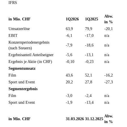
IFRS
Abw.
in Mio. CHF
1Q2026
1Q2025
in %
Umsatzerlöse
63,9
79,9
-20,1
EBIT
-6,1
-17,0
n/a
Konzernperiodenergebnis
-7,9
-18,6
n/a
(nach Steuern)
Ergebnisanteil Anteilseigner
-5,6
-13,1
n/a
Ergebnis je Aktie (in CHF)
-0,10
-0,23
n/a
Segmentumsatz
Film
43,6
52,1
-16,2
Sport und Event
20,2
27,8
-27,3
Segmentergebnis
Film
-3,0
-2,4
n/a
Sport und Event
-1,9
-13,4
n/a
Abw.
in Mio. CHF
31.03.2026
31.12.2025
in %