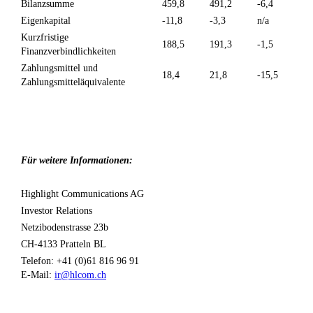
Bilanzsumme
459,8
491,2
-6,4
Eigenkapital
-11,8
-3,3
n/a
Kurzfristige
188,5
191,3
-1,5
Finanzverbindlichkeiten
Zahlungsmittel und
18,4
21,8
-15,5
Zahlungsmitteläquivalente
Für weitere Informationen:
Highlight Communications AG
Investor Relations
Netzibodenstrasse 23b
CH-4133 Pratteln BL
Telefon: +41 (0)61 816 96 91
E-Mail:
ir@hlcom.ch