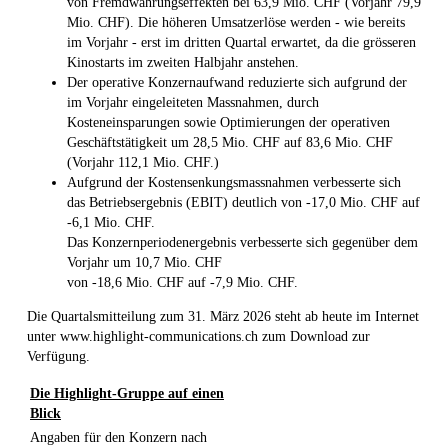
von Fremdwährungseffekten bei 63,9 Mio. CHF (Vorjahr 79,9
Mio. CHF). Die höheren Umsatzerlöse werden - wie bereits
im Vorjahr - erst im dritten Quartal erwartet, da die grösseren
Kinostarts im zweiten Halbjahr anstehen.
Der operative Konzernaufwand reduzierte sich aufgrund der
im Vorjahr eingeleiteten Massnahmen, durch
Kosteneinsparungen sowie Optimierungen der operativen
Geschäftstätigkeit um 28,5 Mio. CHF auf 83,6 Mio. CHF
(Vorjahr 112,1 Mio. CHF.)
Aufgrund der Kostensenkungsmassnahmen verbesserte sich
das Betriebsergebnis (EBIT) deutlich von -17,0 Mio. CHF auf
-6,1 Mio. CHF.
Das Konzernperiodenergebnis verbesserte sich gegenüber dem
Vorjahr um 10,7 Mio. CHF
von -18,6 Mio. CHF auf -7,9 Mio. CHF.
Die Quartalsmitteilung zum 31. März 2026 steht ab heute im Internet
unter www.highlight-communications.ch zum Download zur
Verfügung.
Die Highlight-Gruppe auf einen
Blick
Angaben für den Konzern nach