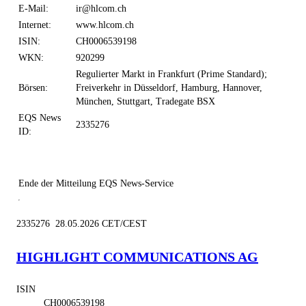
E-Mail:
ir@hlcom.ch
Internet:
www.hlcom.ch
ISIN:
CH0006539198
WKN:
920299
Regulierter Markt in Frankfurt (Prime Standard);
Börsen:
Freiverkehr in Düsseldorf, Hamburg, Hannover,
München, Stuttgart, Tradegate BSX
EQS News
2335276
ID:
Ende der Mitteilung
EQS News-Service
2335276 28.05.2026 CET/CEST
HIGHLIGHT COMMUNICATIONS AG
ISIN
CH0006539198