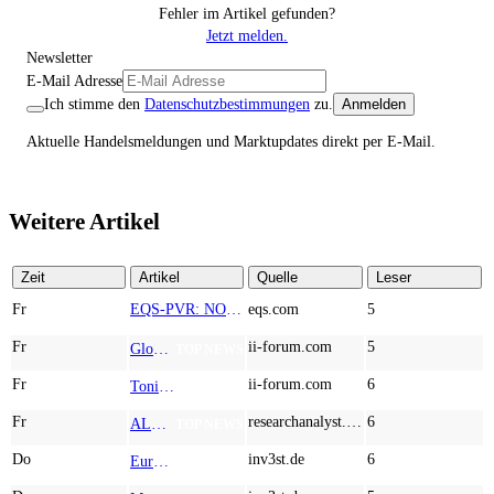
Fehler im Artikel gefunden?
Jetzt melden.
Newsletter
E-Mail Adresse
Ich stimme den
Datenschutzbestimmungen
zu.
Anmelden
Aktuelle Handelsmeldungen und Marktupdates direkt per E-Mail.
Weitere Artikel
Zeit
Artikel
Quelle
Leser
Fr
EQS-PVR: NORMA Group SE: Veröffentlichung gemäß § 40 Abs. 1 WpHG mit dem Ziel der europaweiten Verbreitung
eqs.com
5
Fr
ii-forum.com
5
Globex Mining Enterprises: What If the Smartest Mining Bet Isn’t a Mine?
TOP NEWS
Fr
ii-forum.com
6
Tonies: The Screen-Free Audio Revolution Taking Over Children’s Rooms Worldwide
TOP NEWS
Fr
researchanalyst.com
6
ALMONTY INDUSTRIES - Das strategische Wolfram-Bollwerk gegen Chinas Rohstoff-Monopol
TOP NEWS
Do
inv3st.de
6
Europa vor Wolfram-Schock? Konzerne wie Airbus und Siemens unter Druck – Verdoppler bei Almonty möglich?
TOP NEWS