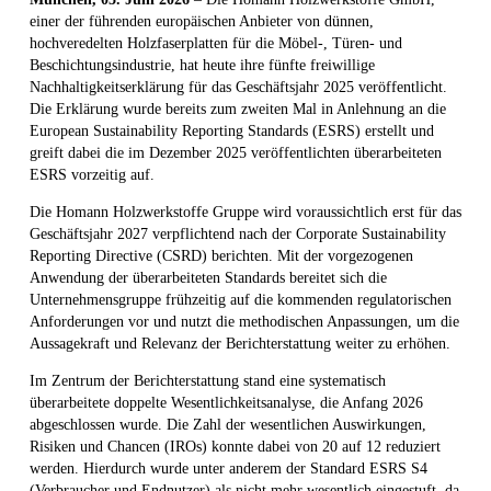
einer der führenden europäischen Anbieter von dünnen,
hochveredelten Holzfaserplatten für die Möbel-, Türen- und
Beschichtungsindustrie, hat heute ihre fünfte freiwillige
Nachhaltigkeitserklärung für das Geschäftsjahr 2025 veröffentlicht.
Die Erklärung wurde bereits zum zweiten Mal in Anlehnung an die
European Sustainability Reporting Standards (ESRS) erstellt und
greift dabei die im Dezember 2025 veröffentlichten überarbeiteten
ESRS vorzeitig auf.
Die Homann Holzwerkstoffe Gruppe wird voraussichtlich erst für das
Geschäftsjahr 2027 verpflichtend nach der Corporate Sustainability
Reporting Directive (CSRD) berichten. Mit der vorgezogenen
Anwendung der überarbeiteten Standards bereitet sich die
Unternehmensgruppe frühzeitig auf die kommenden regulatorischen
Anforderungen vor und nutzt die methodischen Anpassungen, um die
Aussagekraft und Relevanz der Berichterstattung weiter zu erhöhen.
Im Zentrum der Berichterstattung stand eine systematisch
überarbeitete doppelte Wesentlichkeitsanalyse, die Anfang 2026
abgeschlossen wurde. Die Zahl der wesentlichen Auswirkungen,
Risiken und Chancen (IROs) konnte dabei von 20 auf 12 reduziert
werden. Hierdurch wurde unter anderem der Standard ESRS S4
(Verbraucher und Endnutzer) als nicht mehr wesentlich eingestuft, da