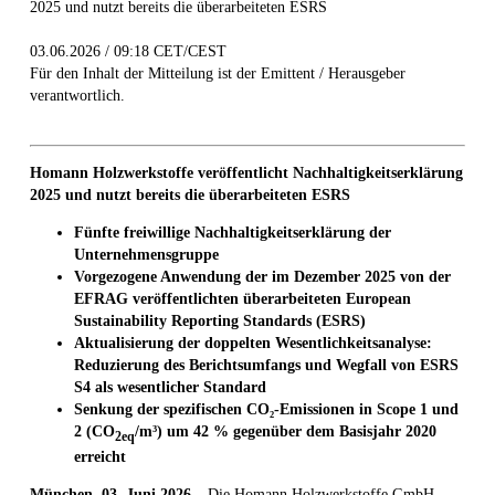
2025 und nutzt bereits die überarbeiteten ESRS
03.06.2026 / 09:18 CET/CEST
Für den Inhalt der Mitteilung ist der Emittent / Herausgeber
verantwortlich.
Homann Holzwerkstoffe veröffentlicht Nachhaltigkeitserklärung
2025 und nutzt bereits die überarbeiteten ESRS
Fünfte freiwillige Nachhaltigkeitserklärung der
Unternehmensgruppe
Vorgezogene Anwendung der im Dezember 2025 von der
EFRAG veröffentlichten überarbeiteten European
Sustainability Reporting Standards (ESRS)
Aktualisierung der doppelten Wesentlichkeitsanalyse:
Reduzierung des Berichtsumfangs und Wegfall von ESRS
S4 als wesentlicher Standard
Senkung der spezifischen CO
₂
-Emissionen in Scope 1 und
2
(CO
/m³)
um 42 % gegenüber dem Basisjahr 2020
2eq
erreicht
München, 03. Juni 2026
– Die Homann Holzwerkstoffe GmbH,