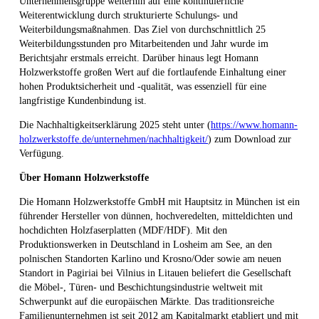
Unternehmensgruppe weiterhin auf eine kontinuierliche
Weiterentwicklung durch strukturierte Schulungs- und
Weiterbildungsmaßnahmen. Das Ziel von durchschnittlich 25
Weiterbildungsstunden pro Mitarbeitenden und Jahr wurde im
Berichtsjahr erstmals erreicht. Darüber hinaus legt Homann
Holzwerkstoffe großen Wert auf die fortlaufende Einhaltung einer
hohen Produktsicherheit und -qualität, was essenziell für eine
langfristige Kundenbindung ist.
Die Nachhaltigkeitserklärung 2025 steht unter (
https://www.homann-
holzwerkstoffe.de/unternehmen/nachhaltigkeit/
) zum Download zur
Verfügung.
Über Homann Holzwerkstoffe
Die Homann Holzwerkstoffe GmbH mit Hauptsitz in München ist ein
führender Hersteller von dünnen, hochveredelten, mitteldichten und
hochdichten Holzfaserplatten (MDF/HDF). Mit den
Produktionswerken in Deutschland in Losheim am See, an den
polnischen Standorten Karlino und Krosno/Oder sowie am neuen
Standort in Pagiriai bei Vilnius in Litauen beliefert die Gesellschaft
die Möbel-, Türen- und Beschichtungsindustrie weltweit mit
Schwerpunkt auf die europäischen Märkte. Das traditionsreiche
Familienunternehmen ist seit 2012 am Kapitalmarkt etabliert und mit