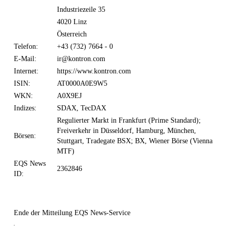
Industriezeile 35
4020 Linz
Österreich
Telefon:
+43 (732) 7664 - 0
E-Mail:
ir@kontron.com
Internet:
https://www.kontron.com
ISIN:
AT0000A0E9W5
WKN:
A0X9EJ
Indizes:
SDAX, TecDAX
Regulierter Markt in Frankfurt (Prime Standard);
Freiverkehr in Düsseldorf, Hamburg, München,
Börsen:
Stuttgart, Tradegate BSX; BX, Wiener Börse (Vienna
MTF)
EQS News
2362846
ID:
Ende der Mitteilung
EQS News-Service