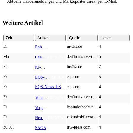
Aktuelle Handelsmeldungen und Marktupdates direkt per E-Mail.
Weitere Artikel
Zeit
Artikel
Quelle
Leser
Di
inv3st.de
4
Rohstoffaktien mit Potenzial: Endeavour Silver, Almonty Industries und Agnico Eagle im Fokus!
TOP NEWS
Mo
derfinanzinvestor.de
5
Chancen & Risiken bei den Q2-Kennzahlen – Adobe, Almonty Industries, Apple, Microsoft
TOP NEWS
Sa
inv3st.de
7
KI-Revolution im Mittelstand: Salesforce und Oracle bedienen Konzerne, Miivo AI entlastet den Mittelstand
TOP NEWS
Fr
eqs.com
5
EQS-Adhoc: Branicks Group AG: Lock-Up Vereinbarungen über die Restrukturierung der Anleihe und der Schuldscheindarlehen vollumfänglich wirksam geworden
AD-HOC
Fr
EQS-News: PSI im zweiten Quartal mit Wachstum bei Auftragseingang und Umsatz
eqs.com
4
Fr
derfinanzinvestor.de
4
Vom robusten Dividenden-Giganten über Cleantech bis zum KI-getriebenen Turnaround - dynaCERT, McDonald's, ServiceNow, TeamViewer
TOP NEWS
Fr
kapitalerhoehungen.de
4
Vergessen Sie Wasserstoff – Mercedes-Benz, Strategic Resources und Rio Tinto zeigen, wo wirklich Geld liegt
TOP NEWS
Fr
zukunftsbilanzen.de
4
Neu im Index und gleich abgestraft: Hochtief, Almonty Industries, AT&S und Marvell Technology im Härtetest
TOP NEWS
30.07.
irw-press.com
4
SAGA Metals und Temas Resources schließen metallurgische Scoping-Prüfung erfolgreich ab, erzielen Gewinnungsgrade von 97,4 % bei Vanadium und von bis zu 90,8 % bei Titan und weisen den Weg hin zu einer Pilotanlage
AD-HOC