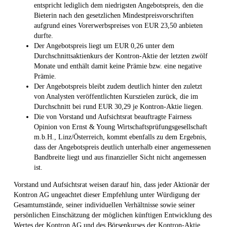
entspricht lediglich dem niedrigsten Angebotspreis, den die
Bieterin nach den gesetzlichen Mindestpreisvorschriften
aufgrund eines Vorerwerbspreises von EUR 23,50 anbieten
durfte.
Der Angebotspreis liegt um EUR 0,26 unter dem
Durchschnittsaktienkurs der Kontron-Aktie der letzten zwölf
Monate und enthält damit keine Prämie bzw. eine negative
Prämie.
Der Angebotspreis bleibt zudem deutlich hinter den zuletzt
von Analysten veröffentlichten Kurszielen zurück, die im
Durchschnitt bei rund EUR 30,29 je Kontron-Aktie liegen.
Die von Vorstand und Aufsichtsrat beauftragte Fairness
Opinion von Ernst & Young Wirtschaftsprüfungsgesellschaft
m.b.H., Linz/Österreich, kommt ebenfalls zu dem Ergebnis,
dass der Angebotspreis deutlich unterhalb einer angemessenen
Bandbreite liegt und aus finanzieller Sicht nicht angemessen
ist.
Vorstand und Aufsichtsrat weisen darauf hin, dass jeder Aktionär der
Kontron AG ungeachtet dieser Empfehlung unter Würdigung der
Gesamtumstände, seiner individuellen Verhältnisse sowie seiner
persönlichen Einschätzung der möglichen künftigen Entwicklung des
Wertes der Kontron AG und des Börsenkurses der Kontron-Aktie