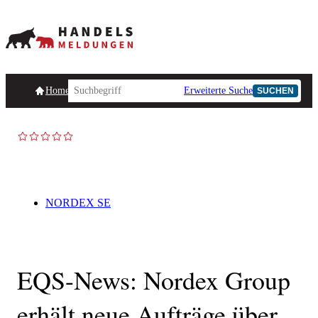
Homepage
Handelsmeldungen
Ad-Hoc-Meldungen
Erweiterte Suche
Unternehmensind
SUCHEN
NORDEX SE
EQS-News: Nordex Group
erhält neue Aufträge über