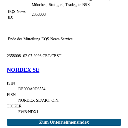
München, Stuttgart, Tradegate BSX
EQS News
2358008
ID:
Ende der Mitteilung
EQS News-Service
2358008 02.07.2026 CET/CEST
NORDEX SE
ISIN
DE000A0D6554
FISN
NORDEX SE/AKT O.N.
TICKER
FWB:NDX1
Zum Unternehmensindex