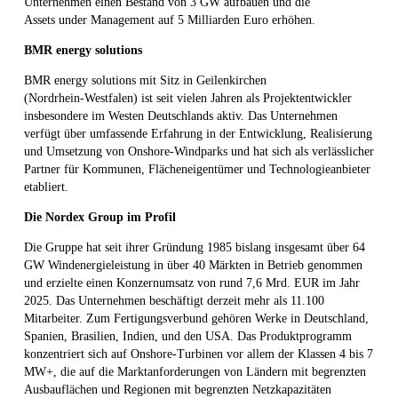
Unternehmen einen Bestand von 3 GW aufbauen und die
Assets under Management auf 5 Milliarden Euro erhöhen.
BMR energy solutions
BMR energy solutions mit Sitz in Geilenkirchen
(Nordrhein‑Westfalen) ist seit vielen Jahren als Projektentwickler
insbesondere im Westen Deutschlands aktiv. Das Unternehmen
verfügt über umfassende Erfahrung in der Entwicklung, Realisierung
und Umsetzung von Onshore‑Windparks und hat sich als verlässlicher
Partner für Kommunen, Flächeneigentümer und Technologieanbieter
etabliert.
Die Nordex Group im Profil
Die Gruppe hat seit ihrer Gründung 1985 bislang insgesamt über 64
GW Windenergieleistung in über 40 Märkten in Betrieb genommen
und erzielte einen Konzernumsatz von rund 7,6 Mrd. EUR im Jahr
2025. Das Unternehmen beschäftigt derzeit mehr als 11.100
Mitarbeiter. Zum Fertigungsverbund gehören Werke in Deutschland,
Spanien, Brasilien, Indien, und den USA. Das Produktprogramm
konzentriert sich auf Onshore-Turbinen vor allem der Klassen 4 bis 7
MW+, die auf die Marktanforderungen von Ländern mit begrenzten
Ausbauflächen und Regionen mit begrenzten Netzkapazitäten