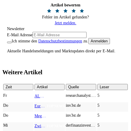
Artikel bewerten
Fehler im Artikel gefunden?
Jetzt melden.
Newsletter
E-Mail Adresse
Ich stimme den
Datenschutzbestimmungen
zu.
Anmelden
Aktuelle Handelsmeldungen und Marktupdates direkt per E-Mail.
Weitere Artikel
Zeit
Artikel
Quelle
Leser
Fr
researchanalyst.com
5
ALMONTY INDUSTRIES - Das strategische Wolfram-Bollwerk gegen Chinas Rohstoff-Monopol
TOP NEWS
Do
inv3st.de
5
Europa vor Wolfram-Schock? Konzerne wie Airbus und Siemens unter Druck – Verdoppler bei Almonty möglich?
TOP NEWS
Do
inv3st.de
5
Megatrend KI-Infrastruktur: Das Billionen-Rennen von Palantir, Micron, American Atomics und AMD geht weiter
TOP NEWS
Mi
derfinanzinvestor.de
5
Zwischen Allzeithoch und M&A-Fieber: Adidas, Commerzbank, Desert Gold
TOP NEWS