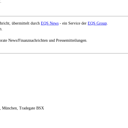
.
richt, übermittelt durch
EQS News
- ein Service der
EQS Group
.
h.
orate News/Finanznachrichten und Pressemitteilungen.
er, München, Tradegate BSX