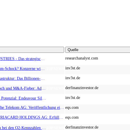
Quelle
researchanalyst.com
ALMONTY INDUSTRIES - Das strategische Wolfram-Bollwerk gegen Chinas Rohstoff-Monopol
TOP NEWS
inv3st.de
Europa vor Wolfram-Schock? Konzerne wie Airbus und Siemens unter Druck – Verdoppler bei Almonty möglich?
TOP NEWS
inv3st.de
Megatrend KI-Infrastruktur: Das Billionen-Rennen von Palantir, Micron, American Atomics und AMD geht weiter
TOP NEWS
derfinanzinvestor.de
Zwischen Allzeithoch und M&A-Fieber: Adidas, Commerzbank, Desert Gold
TOP NEWS
inv3st.de
Rohstoffaktien mit Potenzial: Endeavour Silver, Almonty Industries und Agnico Eagle im Fokus!
TOP NEWS
EQS-CMS: Deutsche Telekom AG: Veröffentlichung einer Kapitalmarktinformation
eqs.com
EQS-News: AUSTRIACARD HOLDINGS AG: Erfüllung der aufschiebenden Bedingung betreffend die kartellrechtlichen Freigaben im Zusammenhang mit dem freiwilligen Übernahmeangebot von DNP
eqs.com
derfinanzinvestor.de
Chancen & Risiken bei den Q2-Kennzahlen – Adobe, Almonty Industries, Apple, Microsoft
TOP NEWS