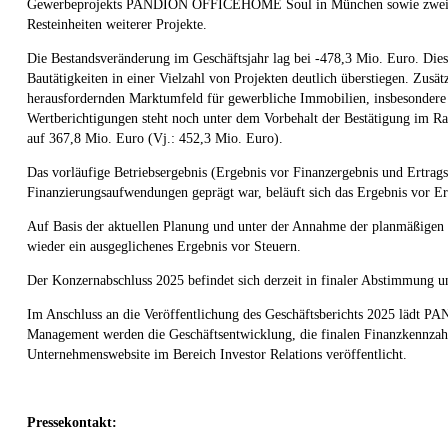
Gewerbeprojekts PANDION OFFICEHOME Soul in München sowie zweier 
Resteinheiten weiterer Projekte.
Die Bestandsveränderung im Geschäftsjahr lag bei -478,3 Mio. Euro. Di
Bautätigkeiten in einer Vielzahl von Projekten deutlich überstiegen. Zu
herausfordernden Marktumfeld für gewerbliche Immobilien, insbesondere 
Wertberichtigungen steht noch unter dem Vorbehalt der Bestätigung im Ra
auf 367,8 Mio. Euro (Vj.: 452,3 Mio. Euro).
Das vorläufige Betriebsergebnis (Ergebnis vor Finanzergebnis und Ertrags
Finanzierungsaufwendungen geprägt war, beläuft sich das Ergebnis vor Er
Auf Basis der aktuellen Planung und unter der Annahme der planmäßigen 
wieder ein ausgeglichenes Ergebnis vor Steuern.
Der Konzernabschluss 2025 befindet sich derzeit in finaler Abstimmung u
Im Anschluss an die Veröffentlichung des Geschäftsberichts 2025 lädt PA
Management werden die Geschäftsentwicklung, die finalen Finanzkennzahle
Unternehmenswebsite im Bereich Investor Relations veröffentlicht.
Pressekontakt: