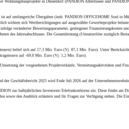
Wohnungsbauprojekte in Düsseldorf (PANDION Albertussee und PANDION Ne
es ist auf umfangreiche Übergaben (insb. PANDION OFFICEHOME Soul in Münch
sätzlich wirkten sich Wertberichtigungen auf ausgewählte Gewerbeprojekte bela
infolge veränderter Bewertungsparameter, gestiegener Finanzierungskosten und
hmen des Jahresabschlusses. Die Gesamtleistung (Umsatzerlöse zuzüglich Besta
teuern) belief sich auf 17,3 Mio. Euro (Vj. 87,1 Mio. Euro). Unter Berücksich
tragsteuern auf -69,0 Mio. Euro (Vj. 1,2 Mio. Euro).
Umsetzung der vorgesehenen Projektverkäufe, Vermietungsaktivitäten und Fin
nd der Geschäftsbericht 2025 wird Ende Juli 2026 auf der Unternehmenswebsite
NDION zur halbjährlichen Investoren-Telefonkonferenz ein. Diese findet am Di
n sowie den Ausblick erläutern und für Fragen zur Verfügung stehen. Die Ein