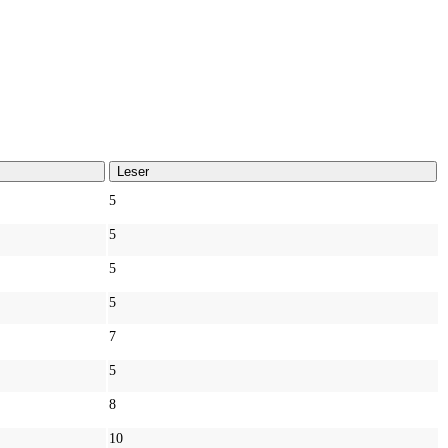
Leser
5
5
5
5
7
5
8
10