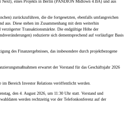
xt), eines Projekts in Berlin (PANDION Midtown 4.BA) und aus
en) zurückzuführen, die die fortgesetzten, ebenfalls umfangreichen
stend aus. Diese stehen im Zusammenhang mit dem weiterhin
 verzögerter Transaktionsmärkte. Die endgültige Höhe der
ndsveränderungen) reduzierte sich dementsprechend auf vorläufiger Basis
tigung des Finanzergebnisses, das insbesondere durch projektbezogene
anzierungsmaßnahmen erwartet der Vorstand für das Geschäftsjahr 2026
 im Bereich Investor Relations veröffentlicht werden.
enstag, den 4. August 2026, um 11:30 Uhr statt. Vorstand und
wahldaten werden rechtzeitig vor der Telefonkonferenz auf der