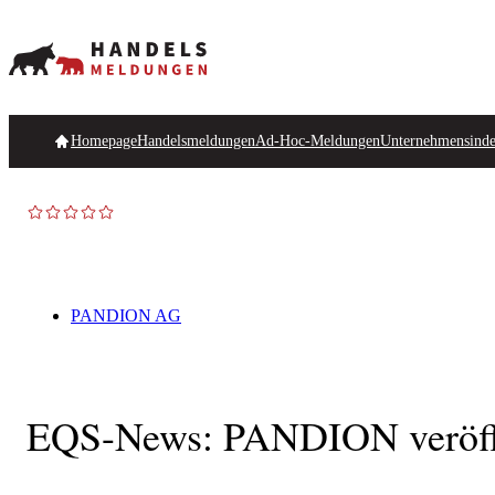
Homepage
Handelsmeldungen
Ad-Hoc-Meldungen
Unternehmensind
PANDION AG
EQS-News: PANDION veröffent