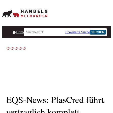
Homepage
Handelsmeldungen
Ad-Hoc-Meldungen
Erweiterte Suche
Unternehmensind
SUCHEN
EQS-News: PlasCred führt
vertraglich komplett