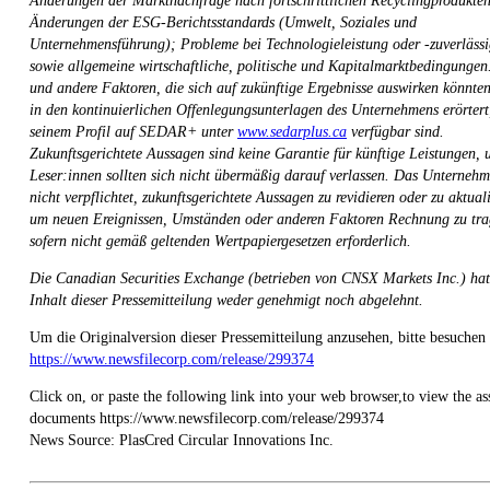
Änderungen der Marktnachfrage nach fortschrittlichen Recyclingprodukte
Änderungen der ESG-Berichtsstandards (Umwelt, Soziales und
Unternehmensführung); Probleme bei Technologieleistung oder -zuverlässi
sowie allgemeine wirtschaftliche, politische und Kapitalmarktbedingungen
und andere Faktoren, die sich auf zukünftige Ergebnisse auswirken könnte
in den kontinuierlichen Offenlegungsunterlagen des Unternehmens erörtert,
seinem Profil auf SEDAR+ unter
www.sedarplus.ca
verfügbar sind.
Zukunftsgerichtete Aussagen sind keine Garantie für künftige Leistungen, 
Leser:innen sollten sich nicht übermäßig darauf verlassen. Das Unternehm
nicht verpflichtet, zukunftsgerichtete Aussagen zu revidieren oder zu aktuali
um neuen Ereignissen, Umständen oder anderen Faktoren Rechnung zu tra
sofern nicht gemäß geltenden Wertpapiergesetzen erforderlich.
Die Canadian Securities Exchange (betrieben von CNSX Markets Inc.) hat
Inhalt dieser Pressemitteilung weder genehmigt noch abgelehnt.
Um die Originalversion dieser Pressemitteilung anzusehen, bitte besuchen 
https://www.newsfilecorp.com/release/299374
Click on, or paste the following link into your web browser,to view the as
documents https://www.newsfilecorp.com/release/299374
News Source: PlasCred Circular Innovations Inc.