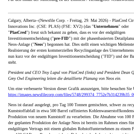
Calgary, Alberta--(Newsfile Corp. - Freitag, 29. Mai 2026) - PlasCred Cir
Innovations Inc. (CSE: PLAS) (FSE: XV2) (das "
Unternehmen
" oder
"
PlasCred
") freut sich bekannt zu geben, dass es vor der endgültigen
Investitionsentscheidung ("
pre-FID"
) mit der phasenbasierten Detailplan
Neos-Anlage ("
Neos
") begonnen hat. Dies stellt einen wichtigen Meilenste
Realisierung der ersten kommerziellen Recyclinganlage des Unternehmens 
nun kurz vor der endgültigen Investitionsentscheidung ("FID") und der Ba
steht.
President und CEO Troy Lupul von PlasCred (links) und President Dean Q
Grey Owl Engineering leiten die detaillierte Planung von Neos ein.
Um eine verbesserte Version dieser Grafik anzuzeigen, bitte besuchen Sie
https://images.newsfilecorp.com/files/5748/299374_7752e7b314239b35_0
Neos ist darauf ausgelegt, pro Tag 100 Tonnen gemischten, schwer zu rec
Kunststoffabfall in etwa 500 Barrel raffiniertes Kohlenwasserstoffkondensa
Produktion von neuem Kunststoff zu verarbeiten. Die Abnahme von 100 
der geplanten Produktion der Anlage Neos ist bereits im Rahmen eines fün
endgültigen Vertrags mit einem globalen Rohstoffunternehmen zu einem F