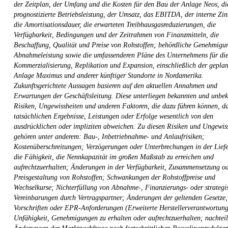
der Zeitplan, der Umfang und die Kosten für den Bau der Anlage Neos, di
prognostizierte Betriebsleistung, der Umsatz, das EBITDA, der interne Zi
die Amortisationsdauer, die erwarteten Treibhausgasreduzierungen, die
Verfügbarkeit, Bedingungen und der Zeitrahmen von Finanzmitteln, die
Beschaffung, Qualität und Preise von Rohstoffen; behördliche Genehmigu
Abnahmeleistung sowie die umfassenderen Pläne des Unternehmens für di
Kommerzialisierung, Replikation und Expansion, einschließlich der gepla
Anlage Maximus und anderer künftiger Standorte in Nordamerika.
Zukunftsgerichtete Aussagen basieren auf den aktuellen Annahmen und
Erwartungen der Geschäftsleitung. Diese unterliegen bekannten und unbe
Risiken, Ungewissheiten und anderen Faktoren, die dazu führen können, da
tatsächlichen Ergebnisse, Leistungen oder Erfolge wesentlich von den
ausdrücklichen oder impliziten abweichen. Zu diesen Risiken und Ungewis
gehören unter anderem: Bau-, Inbetriebnahme- und Anlaufrisiken;
Kostenüberschreitungen; Verzögerungen oder Unterbrechungen in der Liefe
die Fähigkeit, die Nennkapazität im großen Maßstab zu erreichen und
aufrechtzuerhalten; Änderungen in der Verfügbarkeit, Zusammensetzung o
Preisgestaltung von Rohstoffen; Schwankungen der Rohstoffpreise und
Wechselkurse; Nichterfüllung von Abnahme-, Finanzierungs- oder strategi
Vereinbarungen durch Vertragspartner; Änderungen der geltenden Gesetze,
Vorschriften oder EPR-Anforderungen (Erweiterte Herstellerverantwortung
Unfähigkeit, Genehmigungen zu erhalten oder aufrechtzuerhalten; nachteil