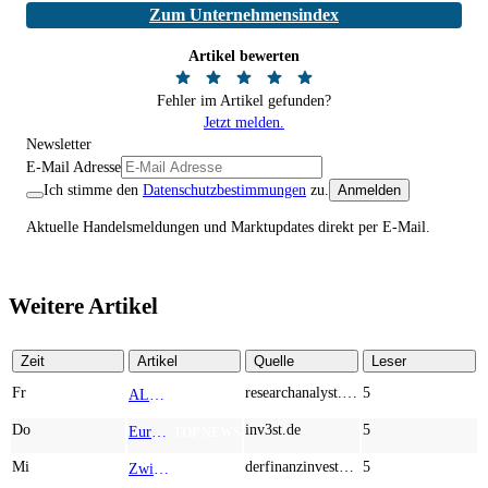
Zum Unternehmensindex
Artikel bewerten
Fehler im Artikel gefunden?
Jetzt melden.
Newsletter
E-Mail Adresse
Ich stimme den
Datenschutzbestimmungen
zu.
Anmelden
Aktuelle Handelsmeldungen und Marktupdates direkt per E-Mail.
Weitere Artikel
Zeit
Artikel
Quelle
Leser
Fr
researchanalyst.com
5
ALMONTY INDUSTRIES - Das strategische Wolfram-Bollwerk gegen Chinas Rohstoff-Monopol
TOP NEWS
Do
inv3st.de
5
Europa vor Wolfram-Schock? Konzerne wie Airbus und Siemens unter Druck – Verdoppler bei Almonty möglich?
TOP NEWS
Mi
derfinanzinvestor.de
5
Zwischen Allzeithoch und M&A-Fieber: Adidas, Commerzbank, Desert Gold
TOP NEWS