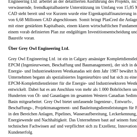
Engineering Ltd. arbeitet an der detaillierten Ausführung des Projekts, nic
verwässernde, fremdkapitalbasierte Unterstützung im Umfang von 15,85 
CAD steht bereit und vor Kurzem wurde eine Eigenkapitalfinanzierung i
von 6,68 Millionen CAD abgeschlossen. Somit bringt PlasCred die Anlag
mit einer gestärkten Kapitalbasis, einem klaren wirtschaftlichen Fundame
einem vorab definierten Plan zur endgültigen Investitionsentscheidung un
Baureife voran.
Über Grey Owl Engineering Ltd.
Grey Owl Engineering Ltd. ist ein in Calgary ansässiger Komplettdienstlei
EPCM (Ingenieurwesen, Beschaffung und Baumanagement), der sich in d
Energie- und Industriesektoren Westkanadas seit dem Jahr 1987 bewährt h
Unternehmen begann als spezialisiertes Ingenieurbüro und hat sich zu ein
EPCM-Komplettdienstleister für die Energie- und Industriesektoren West
entwickelt. Dabei hat es am Anschluss von mehr als 1.000 Bohrlöchern u
Hunderten von Öl- und Gasanlagen im gesamten Western Canadian Sedim
Basin mitgearbeitet. Grey Owl bietet umfassende Ingenieur-, Entwurfs-,
Beschaffungs-, Projektmanagement- und Bauleitungsdienstleistungen für P
in den Bereichen Anlagen, Pipelines, Wasseraufbereitung, Leckerkennung,
Energiewende und Nachhaltigkeit. Das Unternehmen baut auf seinem fund
technischen Fachwissen auf und verpflichtet sich zu Exzellenz, Innovatio
Kundenerfolg.