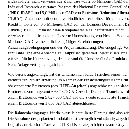
angekündigte, nicht verwässernde Zuschüsse von 2,35 Millionen CAD dur
Industrial Research Assistance Program des National Research Council of
("
NRC IRAP
") und 5,0 Millionen CAD von Emissions Reduction Alberta
("
ERA
"). Zusammen mit dem unverbindlichen Term Sheet für einen vorr
Kredit in Höhe von 8,5 Millionen CAD von der Business Development Ba
Canada ("
BDC
") umfassen diese Komponenten eine identifizierte nicht
verwässernde und fremdkapitalbasierte Unterstützung von Neos in Höhe v
Millionen CAD, vorbehaltlich endgültiger Vereinbarungen,
Auszahlungsbedingungen und der Projektfinanzierung. Der endgültige Ver
fünf Jahre lang eine Abnahme zu Festpreisen garantiert, bietet zusätzliche
wirtschaftliche Unterstützung, denn so sind die Umsätze für die Produktio
Neos-Anlage vertraglich gesichert.
Wie bereits angekündigt, hat das Unternehmen beide Tranchen seiner nich
vermittelten Privatplatzierung im Rahmen der Finanzierungsausnahme für
börsennotierte Emittenten (das "
LIFE-Angebot
") abgeschlossen und dabe
Bruttoerlös von insgesamt 6.684.370 CAD erzielt. Die erste Tranche wurd
einem Bruttoerlös von 5.027.550 CAD und die zweite sowie letzte Tranch
einem Bruttoerlös von 1.656.820 CAD abgeschlossen.
Die Rahmenbedingungen für die aktuelle detaillierte Planung sind also wie
Die Abnahme der geplanten Produktion ist vertraglich vollständig zugesich
Logistik am Scotford Yard von CN Rail ist strategisch interessant, Grey 