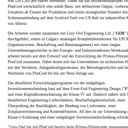
von 120 CAD pro Barrel vereinbart. Daher hat das Infrastrukturprojekt v
PlasCred wirtschaftlich eine solide Basis: mit definiertem Output, vorher
Umsätzen ab Einsatz der Produktion und einem strategischen Standort mit
Schienenanbindung auf dem Scotford Yard von CN Rail im industriellen 
von Alberta.
Die Arbeiten werden zusammen mit Grey Owl Engineering Ltd. ("
GOE
")
durchgeführt, einem in Calgary ansässigen Komplettdienstleister für EP
(Ingenieurwesen, Beschaffung und Baumanagement) mit einer langen
Unternehmensgeschichte in den Energie- und Industriesektoren Westkana
arbeitet bereits seit dem Entwurf und der Entwicklung der Primus-Pilotan
PlasCred zusammen. Daher kennt sich das Unternehmen im technischen H
mit den Verfahren, Anlagenkonfigurationen, der Betriebsgeschichte und 
Wachstum von PlasCred bis hin zur Neos-Anlage aus.
Das detaillierte Entwicklungsprogramm vor der endgültigen
Investitionsentscheidung baut auf dem Front-End Engineering Design ("
F
und einer Kapitalkostenschätzung der Klasse IV auf. Dadurch nähert sich
detaillierten Engineering-Lieferobjekten, Beschaffungsbereitschaft, einer
Überprüfung der Baufähigkeit, der Bindung von Lieferanten, einer
Zeitplanverfeinerung und Kostendefinition. All dies ist zur Unterstützung 
Klasse-I-Schätzung und einer endgültigen Investitionsentscheidung erforde
"Grey Owl hat mit PlasCred bereits beim Primus-Pilotprojekt zusammenge