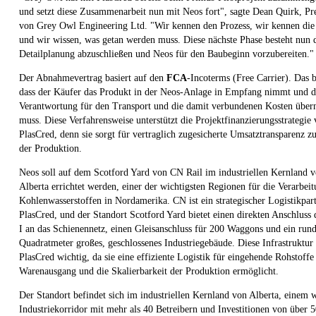
und setzt diese Zusammenarbeit nun mit Neos fort", sagte Dean Quirk, Pr
von Grey Owl Engineering Ltd. "Wir kennen den Prozess, wir kennen die
und wir wissen, was getan werden muss. Diese nächste Phase besteht nun d
Detailplanung abzuschließen und Neos für den Baubeginn vorzubereiten."
Der Abnahmevertrag basiert auf den
FCA
-Incoterms (Free Carrier). Das b
dass der Käufer das Produkt in der Neos-Anlage in Empfang nimmt und d
Verantwortung für den Transport und die damit verbundenen Kosten übe
muss. Diese Verfahrensweise unterstützt die Projektfinanzierungsstrategie
PlasCred, denn sie sorgt für vertraglich zugesicherte Umsatztransparenz z
der Produktion.
Neos soll auf dem Scotford Yard von CN Rail im industriellen Kernland 
Alberta errichtet werden, einer der wichtigsten Regionen für die Verarbei
Kohlenwasserstoffen in Nordamerika. CN ist ein strategischer Logistikpar
PlasCred, und der Standort Scotford Yard bietet einen direkten Anschluss 
I an das Schienennetz, einen Gleisanschluss für 200 Waggons und ein run
Quadratmeter großes, geschlossenes Industriegebäude. Diese Infrastruktur i
PlasCred wichtig, da sie eine effiziente Logistik für eingehende Rohstoffe
Warenausgang und die Skalierbarkeit der Produktion ermöglicht.
Der Standort befindet sich im industriellen Kernland von Alberta, einem 
Industriekorridor mit mehr als 40 Betreibern und Investitionen von über 