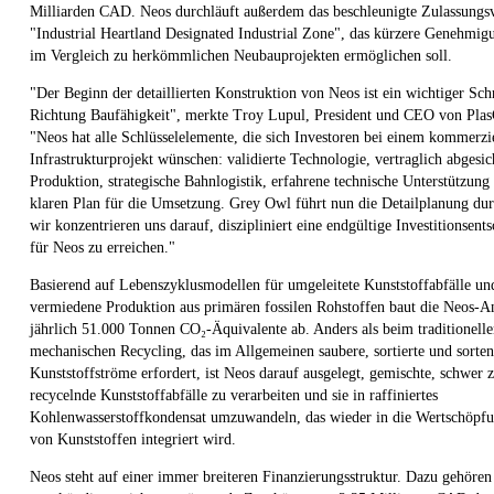
Milliarden CAD. Neos durchläuft außerdem das beschleunigte Zulassungs
"Industrial Heartland Designated Industrial Zone", das kürzere Genehmig
im Vergleich zu herkömmlichen Neubauprojekten ermöglichen soll.
"Der Beginn der detaillierten Konstruktion von Neos ist ein wichtiger Schr
Richtung Baufähigkeit", merkte Troy Lupul, President und CEO von Plas
"Neos hat alle Schlüsselelemente, die sich Investoren bei einem kommerzi
Infrastrukturprojekt wünschen: validierte Technologie, vertraglich abgesic
Produktion, strategische Bahnlogistik, erfahrene technische Unterstützung
klaren Plan für die Umsetzung. Grey Owl führt nun die Detailplanung du
wir konzentrieren uns darauf, diszipliniert eine endgültige Investitionsent
für Neos zu erreichen."
Basierend auf Lebenszyklusmodellen für umgeleitete Kunststoffabfälle un
vermiedene Produktion aus primären fossilen Rohstoffen baut die Neos-A
jährlich 51.000 Tonnen CO₂-Äquivalente ab. Anders als beim traditionell
mechanischen Recycling, das im Allgemeinen saubere, sortierte und sorten
Kunststoffströme erfordert, ist Neos darauf ausgelegt, gemischte, schwer 
recycelnde Kunststoffabfälle zu verarbeiten und sie in raffiniertes
Kohlenwasserstoffkondensat umzuwandeln, das wieder in die Wertschöpfu
von Kunststoffen integriert wird.
Neos steht auf einer immer breiteren Finanzierungsstruktur. Dazu gehören