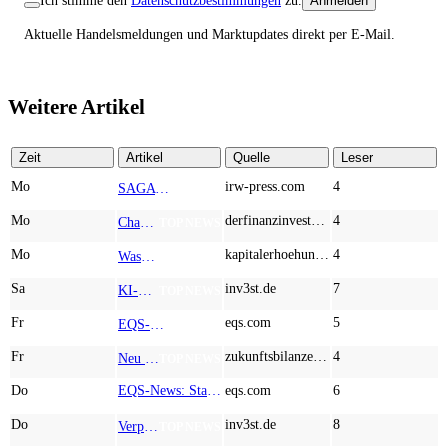
Ich stimme den
Datenschutzbestimmungen
zu.
Anmelden
Aktuelle Handelsmeldungen und Marktupdates direkt per E-Mail.
Weitere Artikel
Zeit
Artikel
Quelle
Leser
Mo
irw-press.com
4
SAGA Metals startet im Vorfeld der Bohrungen im Projekt Wolverine mit schweren Seltenerdmetallen in Labrador mit dem Bau eines Camps
AD-HOC
Mo
derfinanzinvestor.de
4
Chancen & Risiken bei den Q2-Kennzahlen – Adobe, Almonty Industries, Apple, Microsoft
TOP NEWS
Mo
kapitalerhoehungen.de
4
Wasserstoff-Realität 2026: Nel ASA und A.H.T. Syngas liefern während sich BP zurückzieht
TOP NEWS
Sa
inv3st.de
7
KI-Revolution im Mittelstand: Salesforce und Oracle bedienen Konzerne, Miivo AI entlastet den Mittelstand
TOP NEWS
Fr
eqs.com
5
EQS-Adhoc: Branicks Group AG: Lock-Up Vereinbarungen über die Restrukturierung der Anleihe und der Schuldscheindarlehen vollumfänglich wirksam geworden
AD-HOC
Fr
zukunftsbilanzen.de
4
Neu im Index und gleich abgestraft: Hochtief, Almonty Industries, AT&S und Marvell Technology im Härtetest
TOP NEWS
Do
EQS-News: Stabilität und Zukunftsinvestitionen prägen das Geschäftsjahr 2025/2026 der EGGER Gruppe
eqs.com
6
Do
inv3st.de
8
Verpassen Sie nicht den nächsten Sprung nach oben bei Gold: Setzen Sie auf Newmont, Desert Gold und Agnico Eagle
TOP NEWS