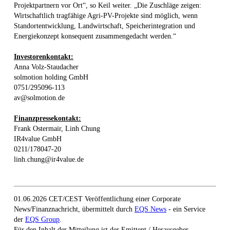
Projektpartnern vor Ort“, so Keil weiter. „Die Zuschläge zeigen:
Wirtschaftlich tragfähige Agri-PV-Projekte sind möglich, wenn
Standortentwicklung, Landwirtschaft, Speicherintegration und
Energiekonzept konsequent zusammengedacht werden.“
Investorenkontakt:
Anna Volz-Staudacher
solmotion holding GmbH
0751/295096-113
av@solmotion.de
Finanzpressekontakt:
Frank Ostermair, Linh Chung
IR4value GmbH
0211/178047-20
linh.chung@ir4value.de
01.06.2026 CET/CEST Veröffentlichung einer Corporate
News/Finanznachricht, übermittelt durch
EQS News
- ein Service
der
EQS Group
.
Für den Inhalt der Mitteilung ist der Emittent / Herausgeber