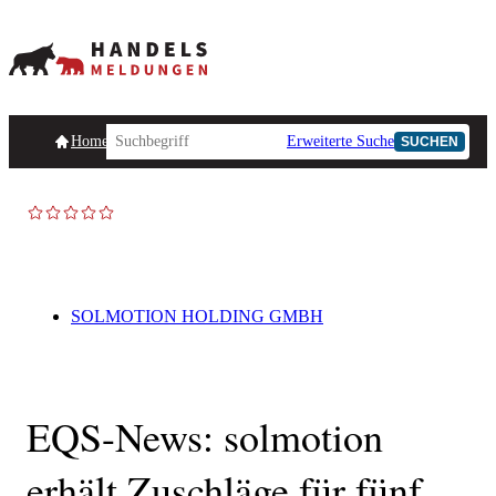
Homepage
Handelsmeldungen
Ad-Hoc-Meldungen
Erweiterte Suche
Unternehmensind
SUCHEN
SOLMOTION HOLDING GMBH
EQS-News: solmotion
erhält Zuschläge für fünf