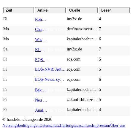
Zeit
Artikel
Quelle
Leser
Di
inv3st.de
4
Rohstoffaktien mit Potenzial: Endeavour Silver, Almonty Industries und Agnico Eagle im Fokus!
TOP NEWS
Mo
derfinanzinvestor.de
7
Chancen & Risiken bei den Q2-Kennzahlen – Adobe, Almonty Industries, Apple, Microsoft
TOP NEWS
Mo
kapitalerhoehungen.de
6
Wasserstoff-Realität 2026: Nel ASA und A.H.T. Syngas liefern während sich BP zurückzieht
TOP NEWS
Sa
inv3st.de
7
KI-Revolution im Mittelstand: Salesforce und Oracle bedienen Konzerne, Miivo AI entlastet den Mittelstand
TOP NEWS
Fr
eqs.com
5
EQS-Adhoc: Branicks Group AG: Lock-Up Vereinbarungen über die Restrukturierung der Anleihe und der Schuldscheindarlehen vollumfänglich wirksam geworden
AD-HOC
Fr
EQS-NVR: Adtran Holdings, Inc.: Veröffentlichung der Gesamtzahl der Stimmrechte nach § 41 WpHG mit dem Ziel der europaweiten Verbreitung
eqs.com
5
Fr
EQS-News: cyan AG baut Präsenz in Europa mit der Einführung von Cybersicherheitslösungen bei Orange Romania weiter aus
eqs.com
6
Fr
kapitalerhoehungen.de
5
Baker Hughes, Zefiro Methane, Innio – 250 % Potenzial und ein Markt vor der Explosion
TOP NEWS
Fr
zukunftsbilanzen.de
5
Neu im Index und gleich abgestraft: Hochtief, Almonty Industries, AT&S und Marvell Technology im Härtetest
TOP NEWS
Fr
kapitalerhoehungen.de
4
Analysten schlagen Alarm! Bei diesen Small Caps winkt hohes Kurspotenzial: Desert Gold und Steyr! Trendwende bei Stabilus durch Robotik-Fantasie?
TOP NEWS
© handelsmeldungen.de
2026
Nutzungsbedingungen
Datenschutz
Haftungsausschluss
Impressum
Über uns