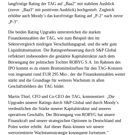
langfristige Rating der TAG auf „Baa2“ mit stabilem Ausblick
(zuvor: „Baa3“ mit positivem Ausblick) hochgestuft. Zugleich
erhöhte auch Moody’s das kurzfristige Rating auf „P-2“ nach zuvor
„P-3“.
Die beiden Rating Upgrades unterstreichen die starken
Finanzkennzahlen der TAG, wie zum Beispiel den im
Sektorvergleich niedrigen Verschuldungsgrad, und die sehr gute
Liquiditätssituation. Die Ratingverbesserung durch S&P Global
reflektiert insbesondere die gestärkte Kapitalstruktur nach dem
Börsengang der polnischen Tochter ROBYG S.A. Im Rahmen des
IPO kommt es zu einem Bruttomittelzufluss für den TAG-Konzern
von insgesamt rund EUR 295 Mio., der die Finanzkennzahlen weiter
stärkt und die Grundlage für weiteres Wachstum in allen
Geschäftsfeldern der TAG bildet.
Martin Thiel, CFO und Co-CEO der TAG, kommentiert: „Die
Upgrades unserer Ratings durch S&P Global und durch Moody’s
verdeutlichen die Stärke unserer Kapitalstruktur und unseres
operativen Geschäfts. Der Börsengang von ROBYG hat unsere
Finanzkraft und unsere strategischen Optionen in Deutschland und
Polen weiter erhöht. Auf dieser Basis können wir unsere
wertorientierte Wachstumsstrategie konsequent fortsetzen.“