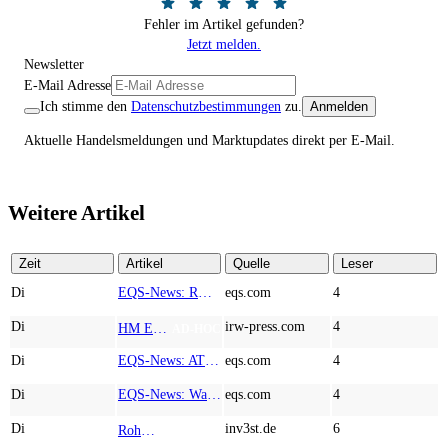
Fehler im Artikel gefunden?
Jetzt melden.
Newsletter
E-Mail Adresse
Ich stimme den
Datenschutzbestimmungen
zu.
Anmelden
Aktuelle Handelsmeldungen und Marktupdates direkt per E-Mail.
Weitere Artikel
Zeit
Artikel
Quelle
Leser
Di
EQS-News: RM Rheiner Management AG: Halbjahresergebnis 2026
eqs.com
4
Di
irw-press.com
4
HM Exploration bohrt in Lewis Pilley’s 18,45 Meter mit 1,14 % Cu, 2,42 % Zn, 16,74 g/t Ag und 0,32 g/t Au in der oberen Linse und 5,42 m mit 1,99 % Cu, 1,66 % Zn, 15,49 g/t Ag und 0,8 g/t Au in der unteren Linse
AD-HOC
Di
EQS-News: AT&S startet mit einem starken Quartal in das neue Geschäftsjahr und bestätigt den Ausblick für das Gesamtjahr
eqs.com
4
Di
EQS-News: WashTec AG: Rekordumsatz von Mio. € 247,8 im ersten Halbjahr vor allem getrieben durch die Business Line Equipment; EBIT Marge bei 7,1%
eqs.com
4
Di
inv3st.de
6
Rohstoffaktien mit Potenzial: Endeavour Silver, Almonty Industries und Agnico Eagle im Fokus!
TOP NEWS