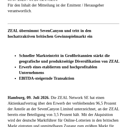
Für den Inhalt der Mitteilung ist der Emittent / Herausgeber
verantwortlich.
ZEAL übernimmt
SevenCanyon
und
tritt
in den
hochattraktiven britischen Gewinnspielmarkt
ein
Schneller Markteintritt in Großbritannien stärkt die
geografische und produktseitige Diversifikation von ZEAL
Erwerb eines etablierten und hochprofitablen
Unternehmens
EBITDA-steigernde Transaktion
Hamburg,
09. Juli 2026.
Die ZEAL Network SE hat einen
Aktienkaufvertrag über den Erwerb der verbleibenden 96,5 Prozent
der Anteile an der SevenCanyon Limited unterzeichnet, an der ZEAL
bereits eine Beteiligung von 3,5 Prozent hält. Mit der Akquisition
wird der deutsche Marktführer für Online-Lotterien in den britischen
Markt eintreten und unmittelbaren Zugang zum größten Markt für