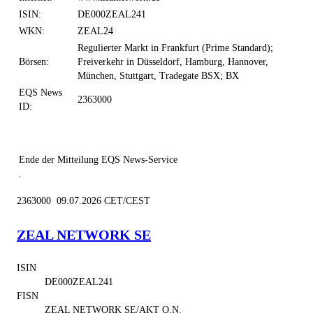
ISIN:
DE000ZEAL241
WKN:
ZEAL24
Regulierter Markt in Frankfurt (Prime Standard);
Börsen:
Freiverkehr in Düsseldorf, Hamburg, Hannover,
München, Stuttgart, Tradegate BSX; BX
EQS News
2363000
ID:
Ende der Mitteilung
EQS News-Service
2363000 09.07.2026 CET/CEST
ZEAL NETWORK SE
ISIN
DE000ZEAL241
FISN
ZEAL NETWORK SE/AKT O.N.