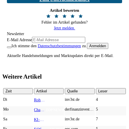
Artikel bewerten
Fehler im Artikel gefunden?
Jetzt melden.
Newsletter
E-Mail Adresse
Ich stimme den
Datenschutzbestimmungen
zu.
Anmelden
Aktuelle Handelsmeldungen und Marktupdates direkt per E-Mail.
Weitere Artikel
Zeit
Artikel
Quelle
Leser
Di
inv3st.de
4
Rohstoffaktien mit Potenzial: Endeavour Silver, Almonty Industries und Agnico Eagle im Fokus!
TOP NEWS
Mo
derfinanzinvestor.de
5
Chancen & Risiken bei den Q2-Kennzahlen – Adobe, Almonty Industries, Apple, Microsoft
TOP NEWS
Sa
inv3st.de
7
KI-Revolution im Mittelstand: Salesforce und Oracle bedienen Konzerne, Miivo AI entlastet den Mittelstand
TOP NEWS
Fr
eqs.com
5