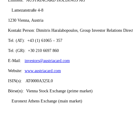
Emittent: AUSTRIACARD HOLDINGS AG
Lamezanstraße 4-8
1230 Vienna, Austria
Kontakt Person: Dimitris Haralabopoulos, Group Investor Relations Direc
Tel. (AT): +43 (1) 61065 – 357
Tel. (GR): +30 210 6697 860
E-Mail:
investors@austriacard.com
Website:
www.austriacard.com
ISIN(s): AT0000A325L0
Börse(n): Vienna Stock Exchange (prime market)
Euronext Athens Exchange (main market)