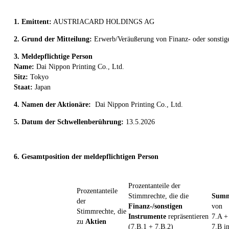
1. Emittent:
AUSTRIACARD HOLDINGS AG
2. Grund der Mitteilung:
Erwerb/Veräußerung von Finanz- oder sonstig
3. Meldepflichtige Person
Name:
Dai Nippon Printing Co., Ltd.
Sitz:
Tokyo
Staat:
Japan
4. Namen der Aktionäre:
Dai Nippon Printing Co., Ltd.
5. Datum der Schwellenberührung:
13.5.2026
6. Gesamtposition der meldepflichtigen Person
Prozentanteile der
Prozentanteile
Stimmrechte, die die
Sum
der
Finanz-/sonstigen
von
Stimmrechte, die
Instrumente
repräsentieren
7.A +
zu
Aktien
(7.B.1 + 7.B.2)
7.B i