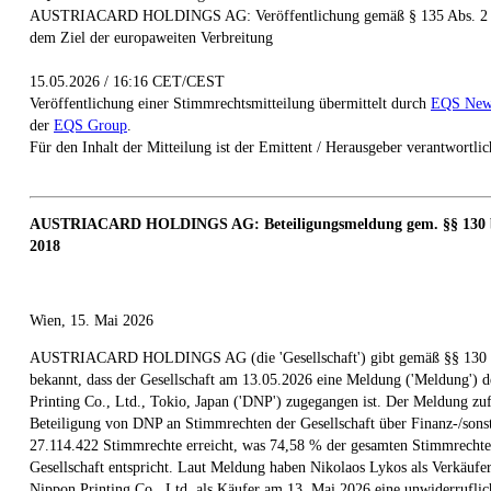
AUSTRIACARD HOLDINGS AG: Veröffentlichung gemäß § 135 Abs. 2 
dem Ziel der europaweiten Verbreitung
15.05.2026 / 16:16 CET/CEST
Veröffentlichung einer Stimmrechtsmitteilung übermittelt durch
EQS New
der
EQS Group
.
Für den Inhalt der Mitteilung ist der Emittent / Herausgeber verantwortlic
AUSTRIACARD HOLDINGS AG:
Beteiligungsmeldung gem. §§ 130 
2018
Wien, 15. Mai 2026
AUSTRIACARD HOLDINGS AG (die 'Gesellschaft') gibt gemäß §§ 130 
bekannt, dass der Gesellschaft am 13.05.2026 eine Meldung ('Meldung') 
Printing Co., Ltd., Tokio, Japan ('DNP') zugegangen ist. Der Meldung zuf
Beteiligung von DNP an Stimmrechten der Gesellschaft über Finanz-/sons
27.114.422 Stimmrechte erreicht, was 74,58 % der gesamten Stimmrechte
Gesellschaft entspricht. Laut Meldung haben Nikolaos Lykos als Verkäufe
Nippon Printing Co., Ltd. als Käufer am 13. Mai 2026 eine unwiderruflic