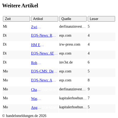
Weitere Artikel
Zeit
Artikel
Quelle
Leser
Mi
derfinanzinvestor.de
5
Zwischen Allzeithoch und M&A-Fieber: Adidas, Commerzbank, Desert Gold
TOP NEWS
Di
EQS-News: RM Rheiner Management AG: Halbjahresergebnis 2026
eqs.com
4
Di
irw-press.com
4
HM Exploration bohrt in Lewis Pilley’s 18,45 Meter mit 1,14 % Cu, 2,42 % Zn, 16,74 g/t Ag und 0,32 g/t Au in der oberen Linse und 5,42 m mit 1,99 % Cu, 1,66 % Zn, 15,49 g/t Ag und 0,8 g/t Au in der unteren Linse
AD-HOC
Di
EQS-News: AT&S startet mit einem starken Quartal in das neue Geschäftsjahr und bestätigt den Ausblick für das Gesamtjahr
eqs.com
4
Di
inv3st.de
6
Rohstoffaktien mit Potenzial: Endeavour Silver, Almonty Industries und Agnico Eagle im Fokus!
TOP NEWS
Mo
EQS-CMS: Deutsche Telekom AG: Veröffentlichung einer Kapitalmarktinformation
eqs.com
5
Mo
EQS-News: AUSTRIACARD HOLDINGS AG: Erfüllung der aufschiebenden Bedingung betreffend die kartellrechtlichen Freigaben im Zusammenhang mit dem freiwilligen Übernahmeangebot von DNP
eqs.com
8
Mo
derfinanzinvestor.de
9
Chancen & Risiken bei den Q2-Kennzahlen – Adobe, Almonty Industries, Apple, Microsoft
TOP NEWS
Mo
kapitalerhoehungen.de
7
Wasserstoff-Realität 2026: Nel ASA und A.H.T. Syngas liefern während sich BP zurückzieht
TOP NEWS
Mo
kapitalerhoehungen.de
5
Anglo American, Globex Mining, Lundin Mining - Rohstoff-Giganten vor dem nächsten Schub
TOP NEWS
© handelsmeldungen.de
2026