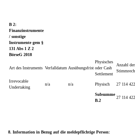
B 2:
Finanzinstrumente
/ sonstige
Instrumente gem §
131 Abs 1 Z 2
BörseG 2018
Physisches
Anzahl der
Art des Instruments
Verfalldatum
Ausübungsfrist
oder Cash
Stimmrech
Settlement
Irrevocable
n/a
n/a
Physisch
27 114 42
Undertaking
Subsumme
27 114 42
B.2
8. Information in Bezug auf die meldepflichtige Person: