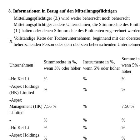
8. Informationen in Bezug auf den Mitteilungspflichtigen
Mitteilungspflichtiger (3.) wird weder beherrscht noch beherrscht
Mitteilungspflichtiger andere Unternehmen, die Stimmrechte des Emitt
(1.) halten oder denen Stimmrechte des Emittenten zugerechnet werden
Vollständige Kette der Tochterunternehmen, beginnend mit der oberste
X
beherrschenden Person oder dem obersten beherrschenden Unternehme
Summe in
Stimmrechte in %,
Instrumente in %,
Unternehmen
wenn 5% 
wenn 3% oder höher
wenn 5% oder höher
höher
-Ho Kei Li
%
%
%
-Aspex Holdings
%
%
%
(HK) Limited
-Aspex
Management (HK)
7,56 %
%
7,56 %
Limited
-
%
%
%
-Ho Kei Li
%
%
%
-Aspex Holdings
%
%
%