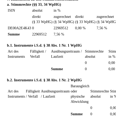
a. Stimmrechte (§§ 33, 34 WpHG)
ISIN
absolut
in %
direkt
zugerechnet
direkt
zugerechnet
(§ 33 WpHG)
(§ 34 WpHG)
(§ 33 WpHG)
(§ 34 WpHG
DE00A2E4K43
0
22969512
0,00 %
7,56 %
Summe
22969512
7,56 %
b.1. Instrumente i.S.d. § 38 Abs. 1 Nr. 1 WpHG
Art des
Fälligkeit /
Ausübungszeitraum /
Stimmrechte
Stim
Instruments
Verfall
Laufzeit
absolut
in %
0
0,00
Summe
0
0,00
b.2. Instrumente i.S.d. § 38 Abs. 1 Nr. 2 WpHG
Barausgleich
Art des
Fälligkeit
Ausübungszeitraum
oder
Stimmrechte
Sti
Instruments
/ Verfall
/ Laufzeit
physische
absolut
in 
Abwicklung
0
0,0
Summe
0
0,0