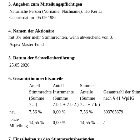
3. Angaben zum Mitteilungspflichtigen
Natürliche Person (Vorname, Nachname): Ho Kei Li
Geburtsdatum: 05.09.1982
4. Namen der Aktionäre
mit 3% oder mehr Stimmrechten, wenn abweichend von 3.
Aspex Master Fund
5. Datum der Schwellenberührung:
25.05.2026
6. Gesamtstimmrechtsanteile
Anteil
Anteil
Summe
Stimmrechte
Instrumente
Anteile
Gesamtzahl der Sti
(Summe
(Summe
(Summe
nach § 41 WpHG
7.a.)
7.b.1.+ 7.b.2.)
7.a. + 7.b.)
neu
7,56 %
0,00 %
7,56 %
303765679
letzte
14,55 %
0,00 %
14,55 %
/
Mitteilung
7. Einzelheiten zu den Stimmrechtsbeständen