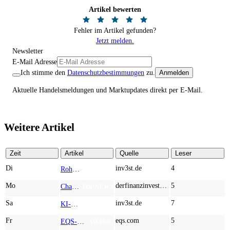
Artikel bewerten
Fehler im Artikel gefunden?
Jetzt melden.
Newsletter
E-Mail Adresse
Ich stimme den
Datenschutzbestimmungen
zu.
Anmelden
Aktuelle Handelsmeldungen und Marktupdates direkt per E-Mail.
Weitere Artikel
Zeit
Artikel
Quelle
Leser
Di
inv3st.de
4
Rohstoffaktien mit Potenzial: Endeavour Silver, Almonty Industries und Agnico Eagle im Fokus!
TOP NEWS
Mo
derfinanzinvestor.de
5
Chancen & Risiken bei den Q2-Kennzahlen – Adobe, Almonty Industries, Apple, Microsoft
TOP NEWS
Sa
inv3st.de
7
KI-Revolution im Mittelstand: Salesforce und Oracle bedienen Konzerne, Miivo AI entlastet den Mittelstand
TOP NEWS
Fr
eqs.com
5
EQS-Adhoc: Branicks Group AG: Lock-Up Vereinbarungen über die Restrukturierung der Anleihe und der Schuldscheindarlehen vollumfänglich wirksam geworden
AD-HOC