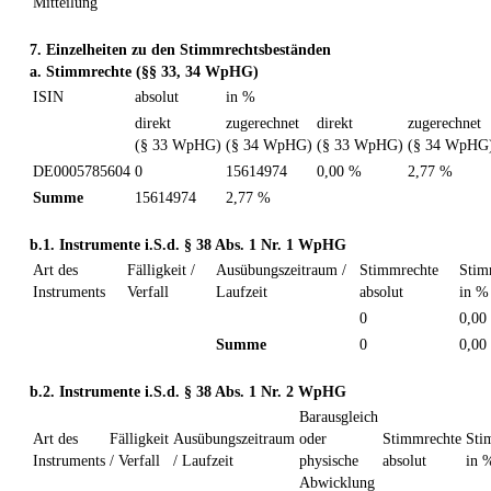
Mitteilung
7. Einzelheiten zu den Stimmrechtsbeständen
a. Stimmrechte (§§ 33, 34 WpHG)
ISIN
absolut
in %
direkt
zugerechnet
direkt
zugerechnet
(§ 33 WpHG)
(§ 34 WpHG)
(§ 33 WpHG)
(§ 34 WpHG
DE0005785604
0
15614974
0,00 %
2,77 %
Summe
15614974
2,77 %
b.1. Instrumente i.S.d. § 38 Abs. 1 Nr. 1 WpHG
Art des
Fälligkeit /
Ausübungszeitraum /
Stimmrechte
Stim
Instruments
Verfall
Laufzeit
absolut
in %
0
0,00
Summe
0
0,00
b.2. Instrumente i.S.d. § 38 Abs. 1 Nr. 2 WpHG
Barausgleich
Art des
Fälligkeit
Ausübungszeitraum
oder
Stimmrechte
Sti
Instruments
/ Verfall
/ Laufzeit
physische
absolut
in 
Abwicklung