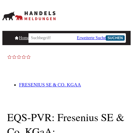
Homepage
Handelsmeldungen
Ad-Hoc-Meldungen
Erweiterte Suche
Unternehmensind
SUCHEN
FRESENIUS SE & CO. KGAA
EQS-PVR: Fresenius SE &
Co. KGaA: