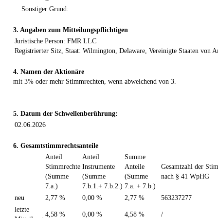
Sonstiger Grund:
3. Angaben zum Mitteilungspflichtigen
Juristische Person: FMR LLC
Registrierter Sitz, Staat: Wilmington, Delaware, Vereinigte Staaten von 
4. Namen der Aktionäre
mit 3% oder mehr Stimmrechten, wenn abweichend von 3.
5. Datum der Schwellenberührung:
02.06.2026
6. Gesamtstimmrechtsanteile
Anteil
Anteil
Summe
Stimmrechte
Instrumente
Anteile
Gesamtzahl der Sti
(Summe
(Summe
(Summe
nach § 41 WpHG
7.a.)
7.b.1.+ 7.b.2.)
7.a. + 7.b.)
neu
2,77 %
0,00 %
2,77 %
563237277
letzte
4,58 %
0,00 %
4,58 %
/