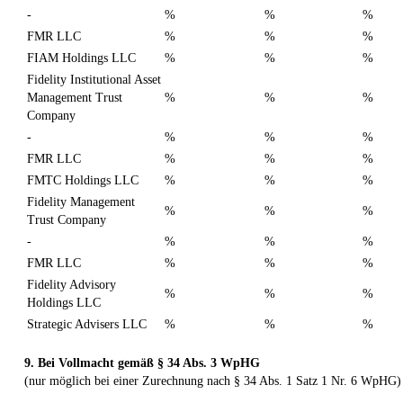
-
%
%
%
FMR LLC
%
%
%
FIAM Holdings LLC
%
%
%
Fidelity Institutional Asset
Management Trust
%
%
%
Company
-
%
%
%
FMR LLC
%
%
%
FMTC Holdings LLC
%
%
%
Fidelity Management
%
%
%
Trust Company
-
%
%
%
FMR LLC
%
%
%
Fidelity Advisory
%
%
%
Holdings LLC
Strategic Advisers LLC
%
%
%
9. Bei Vollmacht gemäß § 34 Abs. 3 WpHG
(nur möglich bei einer Zurechnung nach § 34 Abs. 1 Satz 1 Nr. 6 WpHG)