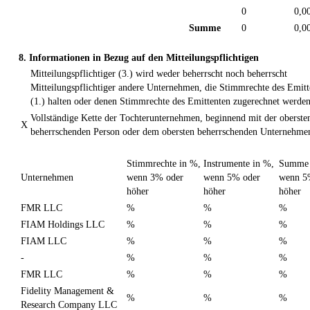
0
0,0
Summe
0
0,0
8. Informationen in Bezug auf den Mitteilungspflichtigen
Mitteilungspflichtiger (3.) wird weder beherrscht noch beherrscht
Mitteilungspflichtiger andere Unternehmen, die Stimmrechte des Emitt
(1.) halten oder denen Stimmrechte des Emittenten zugerechnet werden
Vollständige Kette der Tochterunternehmen, beginnend mit der oberste
X
beherrschenden Person oder dem obersten beherrschenden Unternehme
Stimmrechte in %,
Instrumente in %,
Summe 
Unternehmen
wenn 3% oder
wenn 5% oder
wenn 5
höher
höher
höher
FMR LLC
%
%
%
FIAM Holdings LLC
%
%
%
FIAM LLC
%
%
%
-
%
%
%
FMR LLC
%
%
%
Fidelity Management &
%
%
%
Research Company LLC