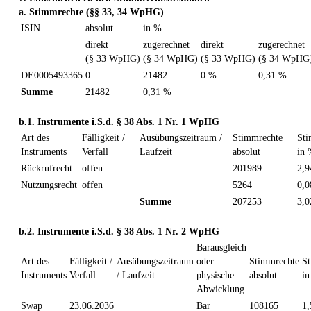
a. Stimmrechte (§§ 33, 34 WpHG)
ISIN
absolut
in %
direkt
zugerechnet
direkt
zugerechnet
(§ 33 WpHG)
(§ 34 WpHG)
(§ 33 WpHG)
(§ 34 WpHG
DE0005493365
0
21482
0 %
0,31 %
Summe
21482
0,31 %
b.1. Instrumente i.S.d. § 38 Abs. 1 Nr. 1 WpHG
Art des
Fälligkeit /
Ausübungszeitraum /
Stimmrechte
Sti
Instruments
Verfall
Laufzeit
absolut
in
Rückrufrecht
offen
201989
2,
Nutzungsrecht
offen
5264
0,
Summe
207253
3,
b.2. Instrumente i.S.d. § 38 Abs. 1 Nr. 2 WpHG
Barausgleich
Art des
Fälligkeit /
Ausübungszeitraum
oder
Stimmrechte
S
Instruments
Verfall
/ Laufzeit
physische
absolut
i
Abwicklung
Swap
23.06.2036
Bar
108165
1