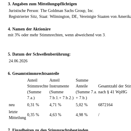
3. Angaben zum Mitteilungspflichtigen
Juristische Person: The Goldman Sachs Group, Inc.
Registrierter Sitz, Staat: Wilmington, DE, Vereinigte Staaten von Amerik
4. Namen der Aktionäre
mit 3% oder mehr Stimmrechten, wenn abweichend von 3.
5. Datum der Schwellenberührung:
24.06.2026
6. Gesamtstimmrechtsanteile
Anteil
Anteil
Summe
Stimmrechte
Instrumente
Anteile
Gesamtzahl der St
(Summe
(Summe
(Summe 7.a.
nach § 41 WpHG
7.a.)
7.b.1.+ 7.b.2.)
+ 7.b.)
neu
0,31 %
4,71 %
5,02 %
6872164
letzte
0,35 %
4,63 %
4,98 %
/
Mitteilung
7. Einzelheiten zu den Stimmrechtsbeständen