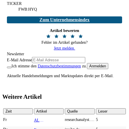
TICKER
FWB:HYQ
Zum Unternehmensindex
Artikel bewerten
Fehler im Artikel gefunden?
Jetzt melden.
Newsletter
E-Mail Adresse
Ich stimme den
Datenschutzbestimmungen
zu.
Anmelden
Aktuelle Handelsmeldungen und Marktupdates direkt per E-Mail.
Weitere Artikel
Zeit
Artikel
Quelle
Leser
Fr
researchanalyst.com
5
ALMONTY INDUSTRIES - Das strategische Wolfram-Bollwerk gegen Chinas Rohstoff-Monopol
TOP NEWS