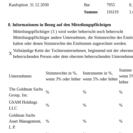
Kaufoption
31.12.2030
Bar
7955
0
Summe
116119
1
8. Informationen in Bezug auf den Mitteilungspflichtigen
Mitteilungspflichtiger (3.) wird weder beherrscht noch beherrscht
Mitteilungspflichtiger andere Unternehmen, die Stimmrechte des Emitt
halten oder denen Stimmrechte des Emittenten zugerechnet werden.
Vollständige Kette der Tochterunternehmen, beginnend mit der oberste
X
beherrschenden Person oder dem obersten beherrschenden Unternehme
Summe 
Stimmrechte in %,
Instrumente in %,
Unternehmen
wenn 5
wenn 3% oder höher
wenn 5% oder höher
höher
The Goldman Sachs
%
%
%
Group, Inc.
GSAM Holdings
%
%
%
LLC
Goldman Sachs
Asset Management,
%
%
%
L.P.