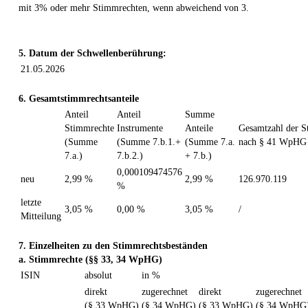
mit 3% oder mehr Stimmrechten, wenn abweichend von 3.
5. Datum der Schwellenberührung:
21.05.2026
6. Gesamtstimmrechtsanteile
Anteil
Anteil
Summe
Stimmrechte
Instrumente
Anteile
Gesamtzahl der S
(Summe
(Summe 7.b.1.+
(Summe 7.a.
nach § 41 WpHG
7.a.)
7.b.2.)
+ 7.b.)
0,000109474576
neu
2,99 %
2,99 %
126.970.119
%
letzte
3,05 %
0,00 %
3,05 %
/
Mitteilung
7. Einzelheiten zu den Stimmrechtsbeständen
a. Stimmrechte (§§ 33, 34 WpHG)
ISIN
absolut
in %
direkt
zugerechnet
direkt
zugerechnet
(§ 33 WpHG)
(§ 34 WpHG)
(§ 33 WpHG)
(§ 34 WpHG