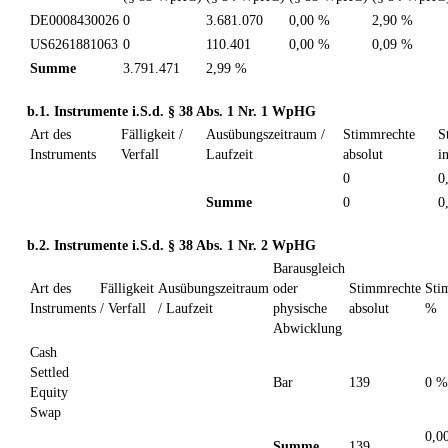
DE0008430026
0
3.681.070
0,00 %
2,90 %
US6261881063
0
110.401
0,00 %
0,09 %
Summe
3.791.471
2,99 %
b.1. Instrumente i.S.d. § 38 Abs. 1 Nr. 1 WpHG
Art des
Fälligkeit /
Ausübungszeitraum /
Stimmrechte
S
Instruments
Verfall
Laufzeit
absolut
i
0
0
Summe
0
0
b.2. Instrumente i.S.d. § 38 Abs. 1 Nr. 2 WpHG
Barausgleich
Art des
Fälligkeit
Ausübungszeitraum
oder
Stimmrechte
Sti
Instruments
/ Verfall
/ Laufzeit
physische
absolut
%
Abwicklung
Cash
Settled
Bar
139
0 %
Equity
Swap
0,0
Summe
139