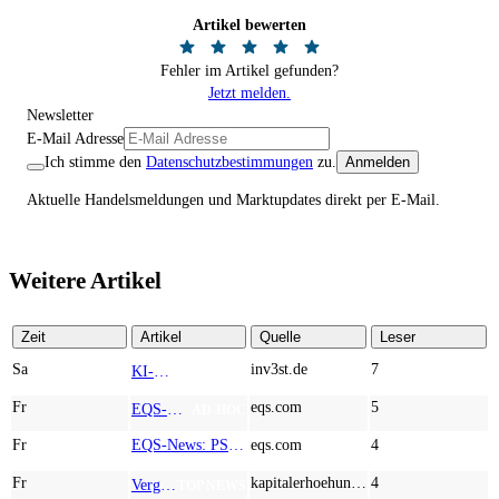
Artikel bewerten
Fehler im Artikel gefunden?
Jetzt melden.
Newsletter
E-Mail Adresse
Ich stimme den
Datenschutzbestimmungen
zu.
Anmelden
Aktuelle Handelsmeldungen und Marktupdates direkt per E-Mail.
Weitere Artikel
Zeit
Artikel
Quelle
Leser
Sa
inv3st.de
7
KI-Revolution im Mittelstand: Salesforce und Oracle bedienen Konzerne, Miivo AI entlastet den Mittelstand
TOP NEWS
Fr
eqs.com
5
EQS-Adhoc: Branicks Group AG: Lock-Up Vereinbarungen über die Restrukturierung der Anleihe und der Schuldscheindarlehen vollumfänglich wirksam geworden
AD-HOC
Fr
EQS-News: PSI im zweiten Quartal mit Wachstum bei Auftragseingang und Umsatz
eqs.com
4
Fr
kapitalerhoehungen.de
4
Vergessen Sie Wasserstoff – Mercedes-Benz, Strategic Resources und Rio Tinto zeigen, wo wirklich Geld liegt
TOP NEWS