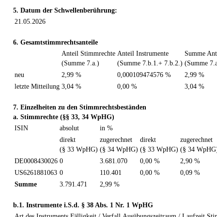
5. Datum der Schwellenberührung:
21.05.2026
6. Gesamtstimmrechtsanteile
Anteil Stimmrechte
Anteil Instrumente
Summe Ante
(Summe 7.a.)
(Summe 7.b.1.+ 7.b.2.)
(Summe 7.a
neu
2,99 %
0,000109474576 %
2,99 %
letzte Mitteilung
3,04 %
0,00 %
3,04 %
7. Einzelheiten zu den Stimmrechtsbeständen
a. Stimmrechte (§§ 33, 34 WpHG)
ISIN
absolut
in %
direkt
zugerechnet
direkt
zugerechnet
(§ 33 WpHG)
(§ 34 WpHG)
(§ 33 WpHG)
(§ 34 WpHG
DE0008430026
0
3.681.070
0,00 %
2,90 %
US6261881063
0
110.401
0,00 %
0,09 %
Summe
3.791.471
2,99 %
b.1. Instrumente i.S.d. § 38 Abs. 1 Nr. 1 WpHG
Art des Instruments
Fälligkeit / Verfall
Ausübungszeitraum / Laufzeit
Sti