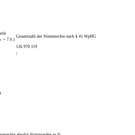
ile
Gesamtzahl der Stimmrechte nach § 41 WpHG
. + 7.b.)
126.970.119
/
)
mmrechte absolut
Stimmrechte in %