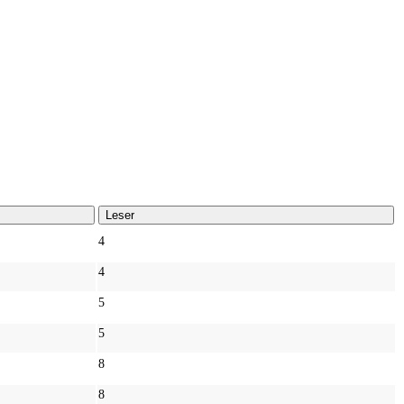
Leser
4
4
5
5
8
8