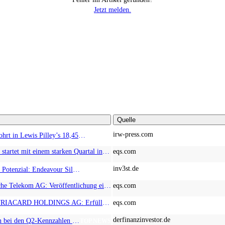
Jetzt melden.
Quelle
irw-press.com
HM Exploration bohrt in Lewis Pilley’s 18,45 Meter mit 1,14 % Cu, 2,42 % Zn, 16,74 g/t Ag und 0,32 g/t Au in der oberen Linse und 5,42 m mit 1,99 % Cu, 1,66 % Zn, 15,49 g/t Ag und 0,8 g/t Au in der unteren Linse
AD-HOC
EQS-News: AT&S startet mit einem starken Quartal in das neue Geschäftsjahr und bestätigt den Ausblick für das Gesamtjahr
eqs.com
inv3st.de
Rohstoffaktien mit Potenzial: Endeavour Silver, Almonty Industries und Agnico Eagle im Fokus!
TOP NEWS
EQS-CMS: Deutsche Telekom AG: Veröffentlichung einer Kapitalmarktinformation
eqs.com
EQS-News: AUSTRIACARD HOLDINGS AG: Erfüllung der aufschiebenden Bedingung betreffend die kartellrechtlichen Freigaben im Zusammenhang mit dem freiwilligen Übernahmeangebot von DNP
eqs.com
derfinanzinvestor.de
Chancen & Risiken bei den Q2-Kennzahlen – Adobe, Almonty Industries, Apple, Microsoft
TOP NEWS