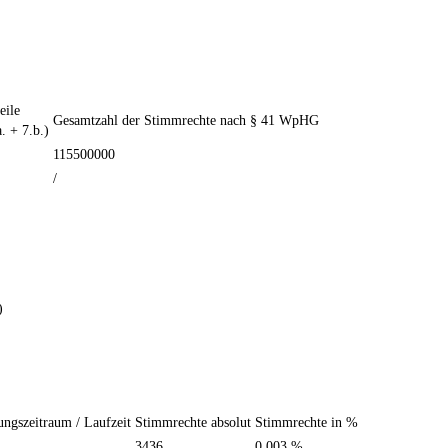
ile
Gesamtzahl der Stimmrechte nach § 41 WpHG
. + 7.b.)
115500000
/
)
ngszeitraum / Laufzeit
Stimmrechte absolut
Stimmrechte in %
3436
0,003 %