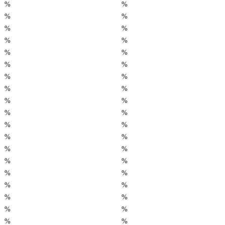
%
%
%
%
%
%
%
%
%
%
%
%
%
%
%
%
%
%
%
%
%
%
%
%
%
%
%
%
%
%
%
%
%
%
%
%
%
%