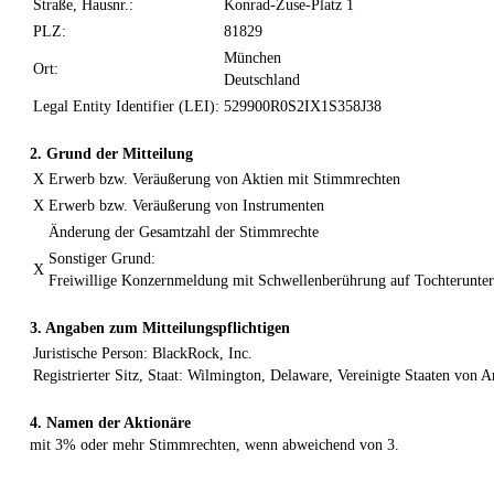
Straße, Hausnr.:
Konrad-Zuse-Platz 1
PLZ:
81829
München
Ort:
Deutschland
Legal Entity Identifier (LEI):
529900R0S2IX1S358J38
2. Grund der Mitteilung
X
Erwerb bzw. Veräußerung von Aktien mit Stimmrechten
X
Erwerb bzw. Veräußerung von Instrumenten
Änderung der Gesamtzahl der Stimmrechte
Sonstiger Grund:
X
Freiwillige Konzernmeldung mit Schwellenberührung auf Tochterunt
3. Angaben zum Mitteilungspflichtigen
Juristische Person: BlackRock, Inc.
Registrierter Sitz, Staat: Wilmington, Delaware, Vereinigte Staaten von 
4. Namen der Aktionäre
mit 3% oder mehr Stimmrechten, wenn abweichend von 3.