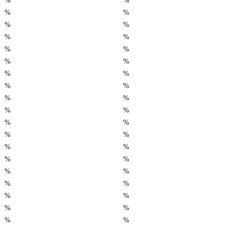
%
%
%
%
%
%
%
%
%
%
%
%
%
%
%
%
%
%
%
%
%
%
%
%
%
%
%
%
%
%
%
%
%
%
%
%
%
%