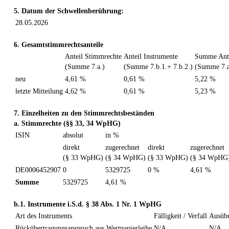
5. Datum der Schwellenberührung:
28.05.2026
6. Gesamtstimmrechtsanteile
Anteil Stimmrechte
Anteil Instrumente
Summe Ante
(Summe 7.a.)
(Summe 7.b.1.+ 7.b.2.)
(Summe 7.a
neu
4,61 %
0,61 %
5,22 %
letzte Mitteilung
4,62 %
0,61 %
5,23 %
7. Einzelheiten zu den Stimmrechtsbeständen
a. Stimmrechte (§§ 33, 34 WpHG)
ISIN
absolut
in %
direkt
zugerechnet
direkt
zugerechnet
(§ 33 WpHG)
(§ 34 WpHG)
(§ 33 WpHG)
(§ 34 WpHG
DE0006452907
0
5329725
0 %
4,61 %
Summe
5329725
4,61 %
b.1. Instrumente i.S.d. § 38 Abs. 1 Nr. 1 WpHG
Art des Instruments
Fälligkeit / Verfall
Ausübu
Rückübertragungsanspruch aus Wertpapierleihe
N/A
N/A