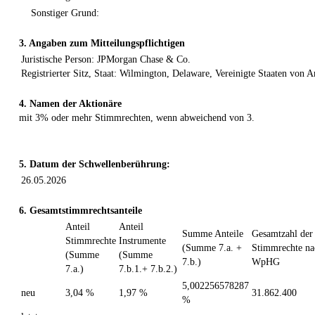
Sonstiger Grund:
3. Angaben zum Mitteilungspflichtigen
Juristische Person: JPMorgan Chase & Co.
Registrierter Sitz, Staat: Wilmington, Delaware, Vereinigte Staaten von 
4. Namen der Aktionäre
mit 3% oder mehr Stimmrechten, wenn abweichend von 3.
5. Datum der Schwellenberührung:
26.05.2026
6. Gesamtstimmrechtsanteile
Anteil
Anteil
Summe Anteile
Gesamtzahl der
Stimmrechte
Instrumente
(Summe 7.a. +
Stimmrechte na
(Summe
(Summe
7.b.)
WpHG
7.a.)
7.b.1.+ 7.b.2.)
5,002256578287
neu
3,04 %
1,97 %
31.862.400
%