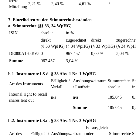
letzte
2,21 %
2,40 %
4,61 %
/
Mitteilung
7. Einzelheiten zu den Stimmrechtsbeständen
a. Stimmrechte (§§ 33, 34 WpHG)
ISIN
absolut
in %
direkt
zugerechnet
direkt
zugerechne
(§ 33 WpHG)
(§ 34 WpHG)
(§ 33 WpHG)
(§ 34 WpH
DE000A1H8BV3
0
967.457
0,00 %
3,04 %
Summe
967.457
3,04 %
b.1. Instrumente i.S.d. § 38 Abs. 1 Nr. 1 WpHG
Fälligkeit /
Ausübungszeitraum
Stimmrechte
S
Art des Instruments
Verfall
/ Laufzeit
absolut
i
Internal right to recall
n/a
n/a
185.045
0
shares lent out
Summe
185.045
0
b.2. Instrumente i.S.d. § 38 Abs. 1 Nr. 2 WpHG
Barausgleich
Art des
Fälligkeit /
Ausübungszeitraum
oder
Stimmrechte
S