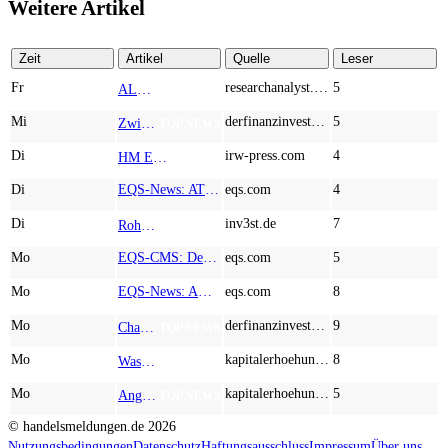
Weitere Artikel
Zeit
Artikel
Quelle
Leser
Fr
researchanalyst.com
5
ALMONTY INDUSTRIES - Das strategische Wolfram-Bollwerk gegen Chinas Rohstoff-Monopol
TOP NEWS
Mi
derfinanzinvestor.de
5
Zwischen Allzeithoch und M&A-Fieber: Adidas, Commerzbank, Desert Gold
TOP NEWS
Di
irw-press.com
4
HM Exploration bohrt in Lewis Pilley’s 18,45 Meter mit 1,14 % Cu, 2,42 % Zn, 16,74 g/t Ag und 0,32 g/t Au in der oberen Linse und 5,42 m mit 1,99 % Cu, 1,66 % Zn, 15,49 g/t Ag und 0,8 g/t Au in der unteren Linse
AD-HOC
Di
EQS-News: AT&S startet mit einem starken Quartal in das neue Geschäftsjahr und bestätigt den Ausblick für das Gesamtjahr
eqs.com
4
Di
inv3st.de
7
Rohstoffaktien mit Potenzial: Endeavour Silver, Almonty Industries und Agnico Eagle im Fokus!
TOP NEWS
Mo
EQS-CMS: Deutsche Telekom AG: Veröffentlichung einer Kapitalmarktinformation
eqs.com
5
Mo
EQS-News: AUSTRIACARD HOLDINGS AG: Erfüllung der aufschiebenden Bedingung betreffend die kartellrechtlichen Freigaben im Zusammenhang mit dem freiwilligen Übernahmeangebot von DNP
eqs.com
8
Mo
derfinanzinvestor.de
9
Chancen & Risiken bei den Q2-Kennzahlen – Adobe, Almonty Industries, Apple, Microsoft
TOP NEWS
Mo
kapitalerhoehungen.de
8
Wasserstoff-Realität 2026: Nel ASA und A.H.T. Syngas liefern während sich BP zurückzieht
TOP NEWS
Mo
kapitalerhoehungen.de
5
Anglo American, Globex Mining, Lundin Mining - Rohstoff-Giganten vor dem nächsten Schub
TOP NEWS
© handelsmeldungen.de
2026
Nutzungsbedingungen
Datenschutz
Haftungsausschluss
Impressum
Über uns