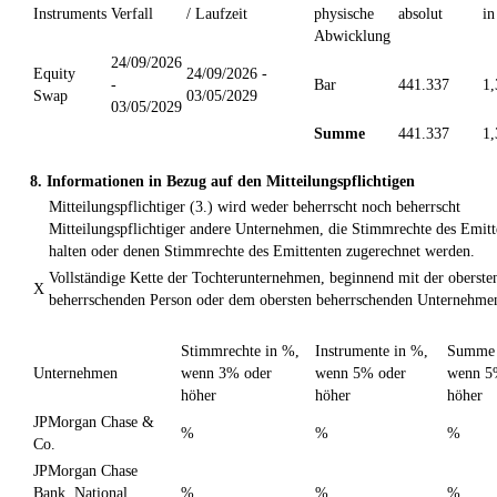
Instruments
Verfall
/ Laufzeit
physische
absolut
i
Abwicklung
24/09/2026
Equity
24/09/2026 -
-
Bar
441.337
1
Swap
03/05/2029
03/05/2029
Summe
441.337
1
8. Informationen in Bezug auf den Mitteilungspflichtigen
Mitteilungspflichtiger (3.) wird weder beherrscht noch beherrscht
Mitteilungspflichtiger andere Unternehmen, die Stimmrechte des Emitt
halten oder denen Stimmrechte des Emittenten zugerechnet werden.
Vollständige Kette der Tochterunternehmen, beginnend mit der oberste
X
beherrschenden Person oder dem obersten beherrschenden Unternehme
Stimmrechte in %,
Instrumente in %,
Summe 
Unternehmen
wenn 3% oder
wenn 5% oder
wenn 5
höher
höher
höher
JPMorgan Chase &
%
%
%
Co.
JPMorgan Chase
Bank, National
%
%
%