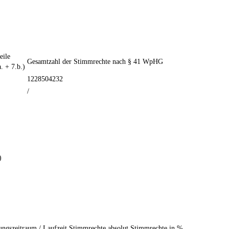
ile
Gesamtzahl der Stimmrechte nach § 41 WpHG
. + 7.b.)
1228504232
/
)
ngszeitraum / Laufzeit
Stimmrechte absolut
Stimmrechte in %