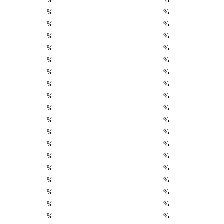
%
%
%
%
%
%
%
%
%
%
%
%
%
%
%
%
%
%
%
%
%
%
%
%
%
%
%
%
%
%
%
%
%
%
%
%
%
%