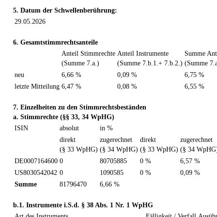
5. Datum der Schwellenberührung:
29.05.2026
6. Gesamtstimmrechtsanteile
Anteil Stimmrechte
Anteil Instrumente
Summe Ante
(Summe 7.a.)
(Summe 7.b.1.+ 7.b.2.)
(Summe 7.a
neu
6,66 %
0,09 %
6,75 %
letzte Mitteilung
6,47 %
0,08 %
6,55 %
7. Einzelheiten zu den Stimmrechtsbeständen
a. Stimmrechte (§§ 33, 34 WpHG)
ISIN
absolut
in %
direkt
zugerechnet
direkt
zugerechnet
(§ 33 WpHG)
(§ 34 WpHG)
(§ 33 WpHG)
(§ 34 WpHG
DE0007164600
0
80705885
0 %
6,57 %
US8030542042
0
1090585
0 %
0,09 %
Summe
81796470
6,66 %
b.1. Instrumente i.S.d. § 38 Abs. 1 Nr. 1 WpHG
Art des Instruments
Fälligkeit / Verfall
Ausübu