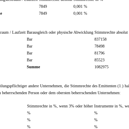
7849
0,001 %
e
7849
0,001 %
raum / Laufzeit
Barausgleich oder physische Abwicklung
Stimmrechte absolut
Bar
837158
Bar
78498
Bar
81796
Bar
85523
Summe
1082975
teilungspflichtiger andere Unternehmen, die Stimmrechte des Emittenten (1.) 
en beherrschenden Person oder dem obersten beherrschenden Unternehmen:
Stimmrechte in %, wenn 3% oder höher
Instrumente in %, w
%
%
%
%
%
%