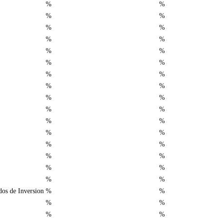
%
%
%
%
%
%
%
%
%
%
%
%
%
%
%
%
%
%
%
%
%
%
%
%
%
%
%
%
%
%
%
%
os de Inversion
%
%
%
%
%
%