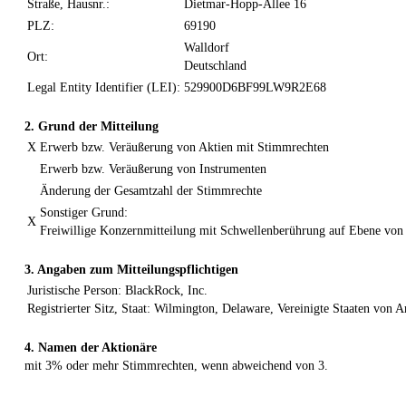
Straße, Hausnr.:
Dietmar-Hopp-Allee 16
PLZ:
69190
Walldorf
Ort:
Deutschland
Legal Entity Identifier (LEI):
529900D6BF99LW9R2E68
2. Grund der Mitteilung
X
Erwerb bzw. Veräußerung von Aktien mit Stimmrechten
Erwerb bzw. Veräußerung von Instrumenten
Änderung der Gesamtzahl der Stimmrechte
Sonstiger Grund:
X
Freiwillige Konzernmitteilung mit Schwellenberührung auf Ebene vo
3. Angaben zum Mitteilungspflichtigen
Juristische Person: BlackRock, Inc.
Registrierter Sitz, Staat: Wilmington, Delaware, Vereinigte Staaten von 
4. Namen der Aktionäre
mit 3% oder mehr Stimmrechten, wenn abweichend von 3.