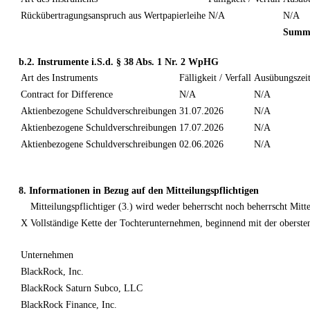
Rückübertragungsanspruch aus Wertpapierleihe
N/A
N/A
Summ
b.2. Instrumente i.S.d. § 38 Abs. 1 Nr. 2 WpHG
Art des Instruments
Fälligkeit / Verfall
Ausübungszeit
Contract for Difference
N/A
N/A
Aktienbezogene Schuldverschreibungen
31.07.2026
N/A
Aktienbezogene Schuldverschreibungen
17.07.2026
N/A
Aktienbezogene Schuldverschreibungen
02.06.2026
N/A
8. Informationen in Bezug auf den Mitteilungspflichtigen
Mitteilungspflichtiger (3.) wird weder beherrscht noch beherrscht Mit
X
Vollständige Kette der Tochterunternehmen, beginnend mit der oberst
Unternehmen
BlackRock, Inc.
BlackRock Saturn Subco, LLC
BlackRock Finance, Inc.