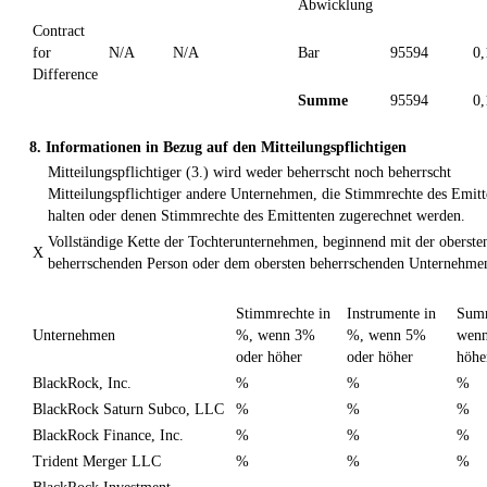
Abwicklung
Contract
for
N/A
N/A
Bar
95594
0
Difference
Summe
95594
0
8. Informationen in Bezug auf den Mitteilungspflichtigen
Mitteilungspflichtiger (3.) wird weder beherrscht noch beherrscht
Mitteilungspflichtiger andere Unternehmen, die Stimmrechte des Emitt
halten oder denen Stimmrechte des Emittenten zugerechnet werden.
Vollständige Kette der Tochterunternehmen, beginnend mit der oberste
X
beherrschenden Person oder dem obersten beherrschenden Unternehme
Stimmrechte in
Instrumente in
Sum
Unternehmen
%, wenn 3%
%, wenn 5%
wenn
oder höher
oder höher
höhe
BlackRock, Inc.
%
%
%
BlackRock Saturn Subco, LLC
%
%
%
BlackRock Finance, Inc.
%
%
%
Trident Merger LLC
%
%
%