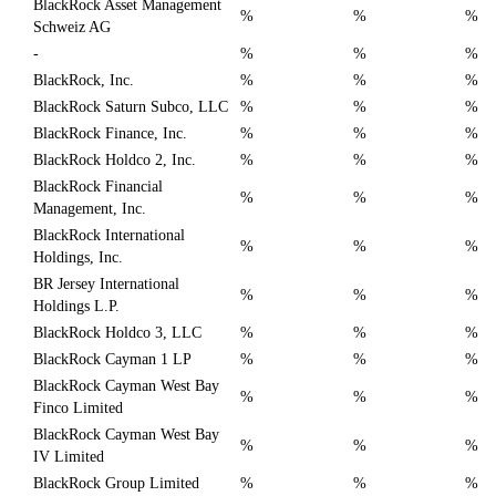
BlackRock Asset Management
%
%
%
Schweiz AG
-
%
%
%
BlackRock, Inc.
%
%
%
BlackRock Saturn Subco, LLC
%
%
%
BlackRock Finance, Inc.
%
%
%
BlackRock Holdco 2, Inc.
%
%
%
BlackRock Financial
%
%
%
Management, Inc.
BlackRock International
%
%
%
Holdings, Inc.
BR Jersey International
%
%
%
Holdings L.P.
BlackRock Holdco 3, LLC
%
%
%
BlackRock Cayman 1 LP
%
%
%
BlackRock Cayman West Bay
%
%
%
Finco Limited
BlackRock Cayman West Bay
%
%
%
IV Limited
BlackRock Group Limited
%
%
%