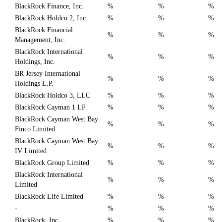
BlackRock Finance, Inc.
%
%
%
BlackRock Holdco 2, Inc.
%
%
%
BlackRock Financial
%
%
%
Management, Inc.
BlackRock International
%
%
%
Holdings, Inc.
BR Jersey International
%
%
%
Holdings L.P.
BlackRock Holdco 3, LLC
%
%
%
BlackRock Cayman 1 LP
%
%
%
BlackRock Cayman West Bay
%
%
%
Finco Limited
BlackRock Cayman West Bay
%
%
%
IV Limited
BlackRock Group Limited
%
%
%
BlackRock International
%
%
%
Limited
BlackRock Life Limited
%
%
%
-
%
%
%
BlackRock, Inc.
%
%
%