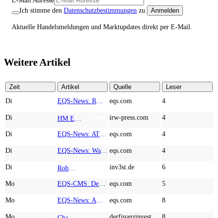
E-Mail Adresse
Ich stimme den
Datenschutzbestimmungen
zu.
Anmelden
Aktuelle Handelsmeldungen und Marktupdates direkt per E-Mail.
Weitere Artikel
Zeit
Artikel
Quelle
Leser
Di
EQS-News: RM Rheiner Management AG: Halbjahresergebnis 2026
eqs.com
4
Di
irw-press.com
4
HM Exploration bohrt in Lewis Pilley’s 18,45 Meter mit 1,14 % Cu, 2,42 % Zn, 16,74 g/t Ag und 0,32 g/t Au in der oberen Linse und 5,42 m mit 1,99 % Cu, 1,66 % Zn, 15,49 g/t Ag und 0,8 g/t Au in der unteren Linse
AD-HOC
Di
EQS-News: AT&S startet mit einem starken Quartal in das neue Geschäftsjahr und bestätigt den Ausblick für das Gesamtjahr
eqs.com
4
Di
EQS-News: WashTec AG: Rekordumsatz von Mio. € 247,8 im ersten Halbjahr vor allem getrieben durch die Business Line Equipment; EBIT Marge bei 7,1%
eqs.com
4
Di
inv3st.de
6
Rohstoffaktien mit Potenzial: Endeavour Silver, Almonty Industries und Agnico Eagle im Fokus!
TOP NEWS
Mo
EQS-CMS: Deutsche Telekom AG: Veröffentlichung einer Kapitalmarktinformation
eqs.com
5
Mo
EQS-News: AUSTRIACARD HOLDINGS AG: Erfüllung der aufschiebenden Bedingung betreffend die kartellrechtlichen Freigaben im Zusammenhang mit dem freiwilligen Übernahmeangebot von DNP
eqs.com
8
Mo
derfinanzinvestor.de
8
Chancen & Risiken bei den Q2-Kennzahlen – Adobe, Almonty Industries, Apple, Microsoft
TOP NEWS