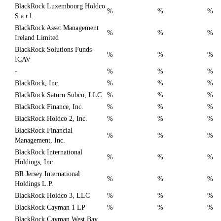
BlackRock Luxembourg Holdco
%
%
%
S.a.r.l.
BlackRock Asset Management
%
%
%
Ireland Limited
BlackRock Solutions Funds
%
%
%
ICAV
-
%
%
%
BlackRock, Inc.
%
%
%
BlackRock Saturn Subco, LLC
%
%
%
BlackRock Finance, Inc.
%
%
%
BlackRock Holdco 2, Inc.
%
%
%
BlackRock Financial
%
%
%
Management, Inc.
BlackRock International
%
%
%
Holdings, Inc.
BR Jersey International
%
%
%
Holdings L.P.
BlackRock Holdco 3, LLC
%
%
%
BlackRock Cayman 1 LP
%
%
%
BlackRock Cayman West Bay