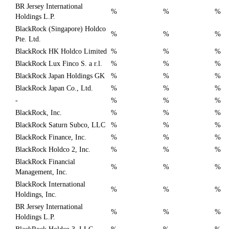
BR Jersey International
%
%
%
Holdings L.P.
BlackRock (Singapore) Holdco
%
%
%
Pte. Ltd.
BlackRock HK Holdco Limited
%
%
%
BlackRock Lux Finco S. a r.l.
%
%
%
BlackRock Japan Holdings GK
%
%
%
BlackRock Japan Co., Ltd.
%
%
%
-
%
%
%
BlackRock, Inc.
%
%
%
BlackRock Saturn Subco, LLC
%
%
%
BlackRock Finance, Inc.
%
%
%
BlackRock Holdco 2, Inc.
%
%
%
BlackRock Financial
%
%
%
Management, Inc.
BlackRock International
%
%
%
Holdings, Inc.
BR Jersey International
%
%
%
Holdings L.P.