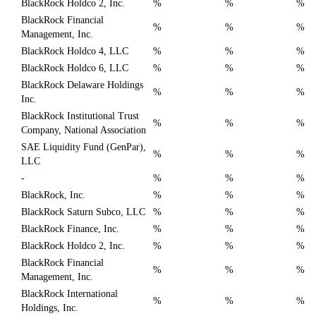
BlackRock Holdco 2, Inc.
%
%
%
BlackRock Financial
%
%
%
Management, Inc.
BlackRock Holdco 4, LLC
%
%
%
BlackRock Holdco 6, LLC
%
%
%
BlackRock Delaware Holdings
%
%
%
Inc.
BlackRock Institutional Trust
%
%
%
Company, National Association
SAE Liquidity Fund (GenPar),
%
%
%
LLC
-
%
%
%
BlackRock, Inc.
%
%
%
BlackRock Saturn Subco, LLC
%
%
%
BlackRock Finance, Inc.
%
%
%
BlackRock Holdco 2, Inc.
%
%
%
BlackRock Financial
%
%
%
Management, Inc.
BlackRock International
%
%
%
Holdings, Inc.