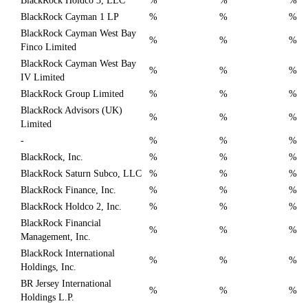
BlackRock Holdco 3, LLC
%
%
%
BlackRock Cayman 1 LP
%
%
%
BlackRock Cayman West Bay
%
%
%
Finco Limited
BlackRock Cayman West Bay
%
%
%
IV Limited
BlackRock Group Limited
%
%
%
BlackRock Advisors (UK)
%
%
%
Limited
-
%
%
%
BlackRock, Inc.
%
%
%
BlackRock Saturn Subco, LLC
%
%
%
BlackRock Finance, Inc.
%
%
%
BlackRock Holdco 2, Inc.
%
%
%
BlackRock Financial
%
%
%
Management, Inc.
BlackRock International
%
%
%
Holdings, Inc.
BR Jersey International
%
%
%
Holdings L.P.