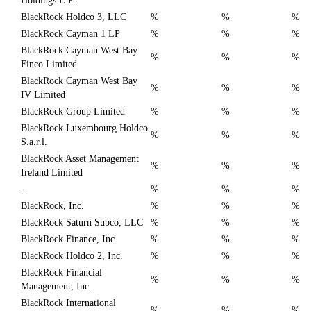
Holdings L.P.
BlackRock Holdco 3, LLC
%
%
%
BlackRock Cayman 1 LP
%
%
%
BlackRock Cayman West Bay
%
%
%
Finco Limited
BlackRock Cayman West Bay
%
%
%
IV Limited
BlackRock Group Limited
%
%
%
BlackRock Luxembourg Holdco
%
%
%
S.a.r.l.
BlackRock Asset Management
%
%
%
Ireland Limited
-
%
%
%
BlackRock, Inc.
%
%
%
BlackRock Saturn Subco, LLC
%
%
%
BlackRock Finance, Inc.
%
%
%
BlackRock Holdco 2, Inc.
%
%
%
BlackRock Financial
%
%
%
Management, Inc.
BlackRock International
%
%
%