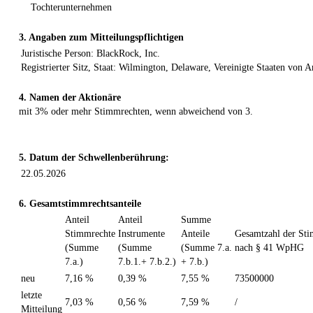
Tochterunternehmen
3. Angaben zum Mitteilungspflichtigen
Juristische Person: BlackRock, Inc.
Registrierter Sitz, Staat: Wilmington, Delaware, Vereinigte Staaten von 
4. Namen der Aktionäre
mit 3% oder mehr Stimmrechten, wenn abweichend von 3.
5. Datum der Schwellenberührung:
22.05.2026
6. Gesamtstimmrechtsanteile
Anteil
Anteil
Summe
Stimmrechte
Instrumente
Anteile
Gesamtzahl der St
(Summe
(Summe
(Summe 7.a.
nach § 41 WpHG
7.a.)
7.b.1.+ 7.b.2.)
+ 7.b.)
neu
7,16 %
0,39 %
7,55 %
73500000
letzte
7,03 %
0,56 %
7,59 %
/
Mitteilung