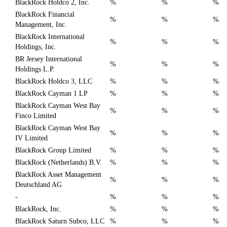
BlackRock Holdco 2, Inc.
%
%
%
BlackRock Financial
%
%
%
Management, Inc.
BlackRock International
%
%
%
Holdings, Inc.
BR Jersey International
%
%
%
Holdings L.P.
BlackRock Holdco 3, LLC
%
%
%
BlackRock Cayman 1 LP
%
%
%
BlackRock Cayman West Bay
%
%
%
Finco Limited
BlackRock Cayman West Bay
%
%
%
IV Limited
BlackRock Group Limited
%
%
%
BlackRock (Netherlands) B.V.
%
%
%
BlackRock Asset Management
%
%
%
Deutschland AG
-
%
%
%
BlackRock, Inc.
%
%
%
BlackRock Saturn Subco, LLC
%
%
%