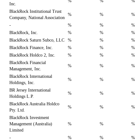
%
%
%
Inc.
BlackRock Institutional Trust
%
%
%
Company, National Association
-
%
%
%
BlackRock, Inc.
%
%
%
BlackRock Saturn Subco, LLC
%
%
%
BlackRock Finance, Inc.
%
%
%
BlackRock Holdco 2, Inc.
%
%
%
BlackRock Financial
%
%
%
Management, Inc.
BlackRock International
%
%
%
Holdings, Inc.
BR Jersey International
%
%
%
Holdings L.P.
BlackRock Australia Holdco
%
%
%
Pty. Ltd.
BlackRock Investment
Management (Australia)
%
%
%
Limited
-
%
%
%