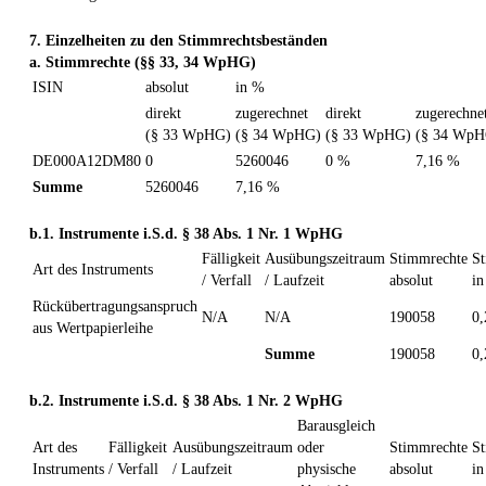
7. Einzelheiten zu den Stimmrechtsbeständen
a. Stimmrechte (§§ 33, 34 WpHG)
ISIN
absolut
in %
direkt
zugerechnet
direkt
zugerechne
(§ 33 WpHG)
(§ 34 WpHG)
(§ 33 WpHG)
(§ 34 WpH
DE000A12DM80
0
5260046
0 %
7,16 %
Summe
5260046
7,16 %
b.1. Instrumente i.S.d. § 38 Abs. 1 Nr. 1 WpHG
Fälligkeit
Ausübungszeitraum
Stimmrechte
S
Art des Instruments
/ Verfall
/ Laufzeit
absolut
i
Rückübertragungsanspruch
N/A
N/A
190058
0
aus Wertpapierleihe
Summe
190058
0
b.2. Instrumente i.S.d. § 38 Abs. 1 Nr. 2 WpHG
Barausgleich
Art des
Fälligkeit
Ausübungszeitraum
oder
Stimmrechte
S
Instruments
/ Verfall
/ Laufzeit
physische
absolut
i