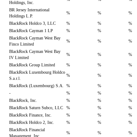
Holdings, Inc.
BR Jersey International
%
%
%
Holdings L.P.
BlackRock Holdco 3, LLC
%
%
%
BlackRock Cayman 1 LP
%
%
%
BlackRock Cayman West Bay
%
%
%
Finco Limited
BlackRock Cayman West Bay
%
%
%
IV Limited
BlackRock Group Limited
%
%
%
BlackRock Luxembourg Holdco
%
%
%
S.a.r.l.
BlackRock (Luxembourg) S.A.
%
%
%
-
%
%
%
BlackRock, Inc.
%
%
%
BlackRock Saturn Subco, LLC
%
%
%
BlackRock Finance, Inc.
%
%
%
BlackRock Holdco 2, Inc.
%
%
%
BlackRock Financial
%
%
%
Management, Inc.