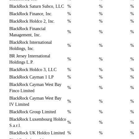
BlackRock Saturn Subco, LLC
%
%
%
BlackRock Finance, Inc.
%
%
%
BlackRock Holdco 2, Inc.
%
%
%
BlackRock Financial
%
%
%
Management, Inc.
BlackRock International
%
%
%
Holdings, Inc.
BR Jersey International
%
%
%
Holdings L.P.
BlackRock Holdco 3, LLC
%
%
%
BlackRock Cayman 1 LP
%
%
%
BlackRock Cayman West Bay
%
%
%
Finco Limited
BlackRock Cayman West Bay
%
%
%
IV Limited
BlackRock Group Limited
%
%
%
BlackRock Luxembourg Holdco
%
%
%
S.a.r.l.
BlackRock UK Holdco Limited
%
%
%