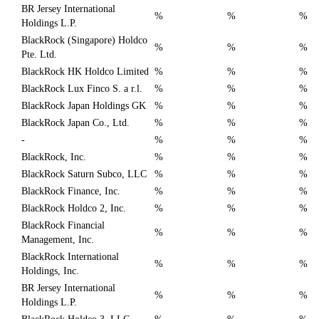
BR Jersey International
%
%
%
Holdings L.P.
BlackRock (Singapore) Holdco
%
%
%
Pte. Ltd.
BlackRock HK Holdco Limited
%
%
%
BlackRock Lux Finco S. a r.l.
%
%
%
BlackRock Japan Holdings GK
%
%
%
BlackRock Japan Co., Ltd.
%
%
%
-
%
%
%
BlackRock, Inc.
%
%
%
BlackRock Saturn Subco, LLC
%
%
%
BlackRock Finance, Inc.
%
%
%
BlackRock Holdco 2, Inc.
%
%
%
BlackRock Financial
%
%
%
Management, Inc.
BlackRock International
%
%
%
Holdings, Inc.
BR Jersey International
%
%
%
Holdings L.P.