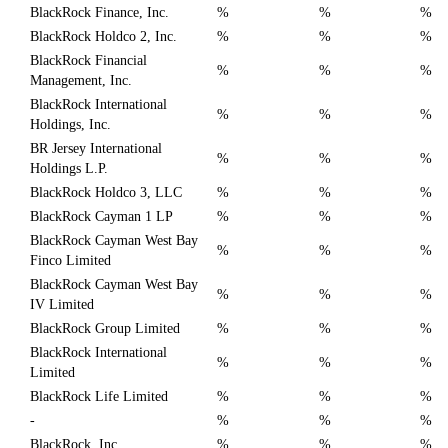
BlackRock Finance, Inc.
%
%
%
BlackRock Holdco 2, Inc.
%
%
%
BlackRock Financial
%
%
%
Management, Inc.
BlackRock International
%
%
%
Holdings, Inc.
BR Jersey International
%
%
%
Holdings L.P.
BlackRock Holdco 3, LLC
%
%
%
BlackRock Cayman 1 LP
%
%
%
BlackRock Cayman West Bay
%
%
%
Finco Limited
BlackRock Cayman West Bay
%
%
%
IV Limited
BlackRock Group Limited
%
%
%
BlackRock International
%
%
%
Limited
BlackRock Life Limited
%
%
%
-
%
%
%
BlackRock, Inc.
%
%
%