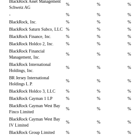
BlackRock Asset Management
%
%
%
Schweiz AG
-
%
%
%
BlackRock, Inc.
%
%
%
BlackRock Saturn Subco, LLC
%
%
%
BlackRock Finance, Inc.
%
%
%
BlackRock Holdco 2, Inc.
%
%
%
BlackRock Financial
%
%
%
Management, Inc.
BlackRock International
%
%
%
Holdings, Inc.
BR Jersey International
%
%
%
Holdings L.P.
BlackRock Holdco 3, LLC
%
%
%
BlackRock Cayman 1 LP
%
%
%
BlackRock Cayman West Bay
%
%
%
Finco Limited
BlackRock Cayman West Bay
%
%
%
IV Limited
BlackRock Group Limited
%
%
%