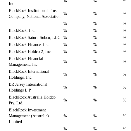
%
%
%
Inc.
BlackRock Institutional Trust
%
%
%
Company, National Association
-
%
%
%
BlackRock, Inc.
%
%
%
BlackRock Saturn Subco, LLC
%
%
%
BlackRock Finance, Inc.
%
%
%
BlackRock Holdco 2, Inc.
%
%
%
BlackRock Financial
%
%
%
Management, Inc.
BlackRock International
%
%
%
Holdings, Inc.
BR Jersey International
%
%
%
Holdings L.P.
BlackRock Australia Holdco
%
%
%
Pty. Ltd.
BlackRock Investment
Management (Australia)
%
%
%
Limited
-
%
%
%