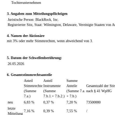
Tochterunternehmen
3. Angaben zum Mitteilungspflichtigen
Juristische Person: BlackRock, Inc.
Registrierter Sitz, Staat: Wilmington, Delaware, Vereinigte Staaten von 
4. Namen der Aktionäre
mit 3% oder mehr Stimmrechten, wenn abweichend von 3.
5. Datum der Schwellenberührung:
26.05.2026
6. Gesamtstimmrechtsanteile
Anteil
Anteil
Summe
Stimmrechte
Instrumente
Anteile
Gesamtzahl der St
(Summe
(Summe
(Summe 7.a.
nach § 41 WpHG
7.a.)
7.b.1.+ 7.b.2.)
+ 7.b.)
neu
6,83 %
0,37 %
7,20 %
73500000
letzte
7,16 %
0,39 %
7,55 %
/
Mitteilung