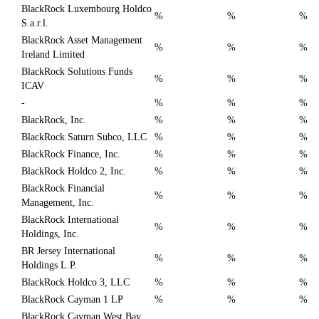
BlackRock Luxembourg Holdco
%
%
%
S.a.r.l.
BlackRock Asset Management
%
%
%
Ireland Limited
BlackRock Solutions Funds
%
%
%
ICAV
-
%
%
%
BlackRock, Inc.
%
%
%
BlackRock Saturn Subco, LLC
%
%
%
BlackRock Finance, Inc.
%
%
%
BlackRock Holdco 2, Inc.
%
%
%
BlackRock Financial
%
%
%
Management, Inc.
BlackRock International
%
%
%
Holdings, Inc.
BR Jersey International
%
%
%
Holdings L.P.
BlackRock Holdco 3, LLC
%
%
%
BlackRock Cayman 1 LP
%
%
%
BlackRock Cayman West Bay