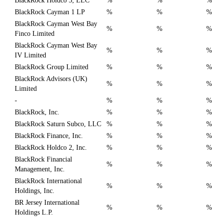
BlackRock Holdco 3, LLC
%
%
%
BlackRock Cayman 1 LP
%
%
%
BlackRock Cayman West Bay
%
%
%
Finco Limited
BlackRock Cayman West Bay
%
%
%
IV Limited
BlackRock Group Limited
%
%
%
BlackRock Advisors (UK)
%
%
%
Limited
-
%
%
%
BlackRock, Inc.
%
%
%
BlackRock Saturn Subco, LLC
%
%
%
BlackRock Finance, Inc.
%
%
%
BlackRock Holdco 2, Inc.
%
%
%
BlackRock Financial
%
%
%
Management, Inc.
BlackRock International
%
%
%
Holdings, Inc.
BR Jersey International
%
%
%
Holdings L.P.