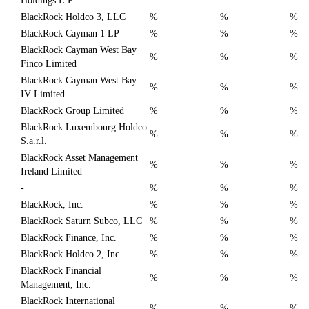
Holdings L.P.
BlackRock Holdco 3, LLC
%
%
%
BlackRock Cayman 1 LP
%
%
%
BlackRock Cayman West Bay
%
%
%
Finco Limited
BlackRock Cayman West Bay
%
%
%
IV Limited
BlackRock Group Limited
%
%
%
BlackRock Luxembourg Holdco
%
%
%
S.a.r.l.
BlackRock Asset Management
%
%
%
Ireland Limited
-
%
%
%
BlackRock, Inc.
%
%
%
BlackRock Saturn Subco, LLC
%
%
%
BlackRock Finance, Inc.
%
%
%
BlackRock Holdco 2, Inc.
%
%
%
BlackRock Financial
%
%
%
Management, Inc.
BlackRock International
%
%
%