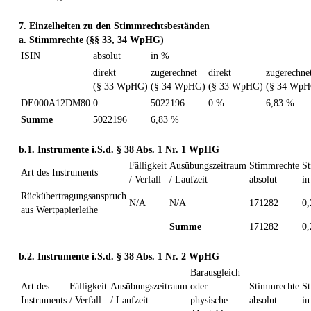
7. Einzelheiten zu den Stimmrechtsbeständen
a. Stimmrechte (§§ 33, 34 WpHG)
ISIN
absolut
in %
direkt
zugerechnet
direkt
zugerechne
(§ 33 WpHG)
(§ 34 WpHG)
(§ 33 WpHG)
(§ 34 WpH
DE000A12DM80
0
5022196
0 %
6,83 %
Summe
5022196
6,83 %
b.1. Instrumente i.S.d. § 38 Abs. 1 Nr. 1 WpHG
Fälligkeit
Ausübungszeitraum
Stimmrechte
S
Art des Instruments
/ Verfall
/ Laufzeit
absolut
i
Rückübertragungsanspruch
N/A
N/A
171282
0
aus Wertpapierleihe
Summe
171282
0
b.2. Instrumente i.S.d. § 38 Abs. 1 Nr. 2 WpHG
Barausgleich
Art des
Fälligkeit
Ausübungszeitraum
oder
Stimmrechte
S
Instruments
/ Verfall
/ Laufzeit
physische
absolut
i