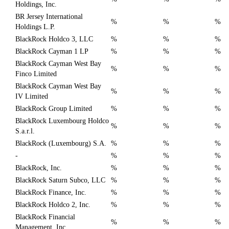
Holdings, Inc.
BR Jersey International
%
%
%
Holdings L.P.
BlackRock Holdco 3, LLC
%
%
%
BlackRock Cayman 1 LP
%
%
%
BlackRock Cayman West Bay
%
%
%
Finco Limited
BlackRock Cayman West Bay
%
%
%
IV Limited
BlackRock Group Limited
%
%
%
BlackRock Luxembourg Holdco
%
%
%
S.a.r.l.
BlackRock (Luxembourg) S.A.
%
%
%
-
%
%
%
BlackRock, Inc.
%
%
%
BlackRock Saturn Subco, LLC
%
%
%
BlackRock Finance, Inc.
%
%
%
BlackRock Holdco 2, Inc.
%
%
%
BlackRock Financial
%
%
%
Management, Inc.