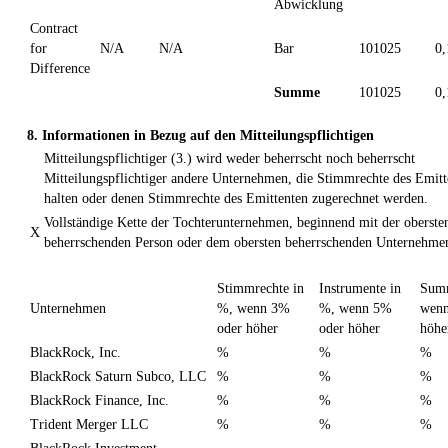
Abwicklung
Contract
for
N/A
N/A
Bar
101025
0
Difference
Summe
101025
0
8. Informationen in Bezug auf den Mitteilungspflichtigen
Mitteilungspflichtiger (3.) wird weder beherrscht noch beherrscht
Mitteilungspflichtiger andere Unternehmen, die Stimmrechte des Emitt
halten oder denen Stimmrechte des Emittenten zugerechnet werden.
Vollständige Kette der Tochterunternehmen, beginnend mit der oberste
X
beherrschenden Person oder dem obersten beherrschenden Unternehme
Stimmrechte in
Instrumente in
Sum
Unternehmen
%, wenn 3%
%, wenn 5%
wenn
oder höher
oder höher
höhe
BlackRock, Inc.
%
%
%
BlackRock Saturn Subco, LLC
%
%
%
BlackRock Finance, Inc.
%
%
%
Trident Merger LLC
%
%
%