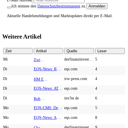
E-Mail Adresse
Ich stimme den
Datenschutzbestimmungen
zu.
Anmelden
Aktuelle Handelsmeldungen und Marktupdates direkt per E-Mail.
Weitere Artikel
Zeit
Artikel
Quelle
Leser
Mi
derfinanzinvestor.de
5
Zwischen Allzeithoch und M&A-Fieber: Adidas, Commerzbank, Desert Gold
TOP NEWS
Di
EQS-News: RM Rheiner Management AG: Halbjahresergebnis 2026
eqs.com
4
Di
irw-press.com
4
HM Exploration bohrt in Lewis Pilley’s 18,45 Meter mit 1,14 % Cu, 2,42 % Zn, 16,74 g/t Ag und 0,32 g/t Au in der oberen Linse und 5,42 m mit 1,99 % Cu, 1,66 % Zn, 15,49 g/t Ag und 0,8 g/t Au in der unteren Linse
AD-HOC
Di
EQS-News: AT&S startet mit einem starken Quartal in das neue Geschäftsjahr und bestätigt den Ausblick für das Gesamtjahr
eqs.com
4
Di
inv3st.de
6
Rohstoffaktien mit Potenzial: Endeavour Silver, Almonty Industries und Agnico Eagle im Fokus!
TOP NEWS
Mo
EQS-CMS: Deutsche Telekom AG: Veröffentlichung einer Kapitalmarktinformation
eqs.com
5
Mo
EQS-News: AUSTRIACARD HOLDINGS AG: Erfüllung der aufschiebenden Bedingung betreffend die kartellrechtlichen Freigaben im Zusammenhang mit dem freiwilligen Übernahmeangebot von DNP
eqs.com
8
Mo
derfinanzinvestor.de
9
Chancen & Risiken bei den Q2-Kennzahlen – Adobe, Almonty Industries, Apple, Microsoft
TOP NEWS