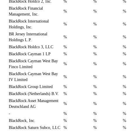
BlackRock Holdco 2, Inc.
%
%
%
BlackRock Financial
%
%
%
Management, Inc.
BlackRock International
%
%
%
Holdings, Inc.
BR Jersey International
%
%
%
Holdings L.P.
BlackRock Holdco 3, LLC
%
%
%
BlackRock Cayman 1 LP
%
%
%
BlackRock Cayman West Bay
%
%
%
Finco Limited
BlackRock Cayman West Bay
%
%
%
IV Limited
BlackRock Group Limited
%
%
%
BlackRock (Netherlands) B.V.
%
%
%
BlackRock Asset Management
%
%
%
Deutschland AG
-
%
%
%
BlackRock, Inc.
%
%
%
BlackRock Saturn Subco, LLC
%
%
%