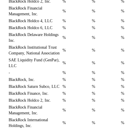
BlackRock Holdco 2, Inc.
%
%
%
BlackRock Financial
%
%
%
Management, Inc.
BlackRock Holdco 4, LLC
%
%
%
BlackRock Holdco 6, LLC
%
%
%
BlackRock Delaware Holdings
%
%
%
Inc.
BlackRock Institutional Trust
%
%
%
Company, National Association
SAE Liquidity Fund (GenPar),
%
%
%
LLC
-
%
%
%
BlackRock, Inc.
%
%
%
BlackRock Saturn Subco, LLC
%
%
%
BlackRock Finance, Inc.
%
%
%
BlackRock Holdco 2, Inc.
%
%
%
BlackRock Financial
%
%
%
Management, Inc.
BlackRock International
%
%
%
Holdings, Inc.