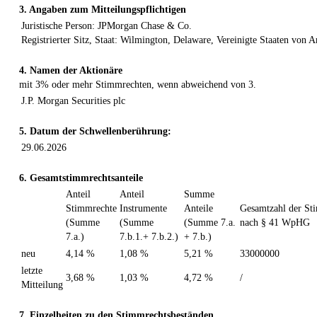
3. Angaben zum Mitteilungspflichtigen
Juristische Person: JPMorgan Chase & Co.
Registrierter Sitz, Staat: Wilmington, Delaware, Vereinigte Staaten von 
4. Namen der Aktionäre
mit 3% oder mehr Stimmrechten, wenn abweichend von 3.
J.P. Morgan Securities plc
5. Datum der Schwellenberührung:
29.06.2026
6. Gesamtstimmrechtsanteile
Anteil
Anteil
Summe
Stimmrechte
Instrumente
Anteile
Gesamtzahl der St
(Summe
(Summe
(Summe 7.a.
nach § 41 WpHG
7.a.)
7.b.1.+ 7.b.2.)
+ 7.b.)
neu
4,14 %
1,08 %
5,21 %
33000000
letzte
3,68 %
1,03 %
4,72 %
/
Mitteilung
7. Einzelheiten zu den Stimmrechtsbeständen