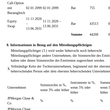
Call-Option
mit
02.01.2099
02.01.2099
Bar
755
Barausgleich
11.11.2026
Equity
11.11.2026 –
–
Bar
43513
0
Swap
13.06.2031
13.06.2031
Summe
44268
0
8. Informationen in Bezug auf den Mitteilungspflichtigen
Mitteilungspflichtiger (3.) wird weder beherrscht noch beherrscht
Mitteilungspflichtiger andere Unternehmen, die Stimmrechte des Emitt
halten oder denen Stimmrechte des Emittenten zugerechnet werden.
Vollständige Kette der Tochterunternehmen, beginnend mit der oberste
X
beherrschenden Person oder dem obersten beherrschenden Unternehme
Instrumente in %,
Summe
Stimmrechte in %,
Unternehmen
wenn 5% oder
wenn 
wenn 3% oder höher
höher
höher
JPMorgan Chase &
%
%
%
Co.
JPMorgan Chase