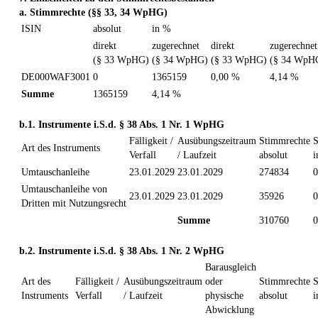
a. Stimmrechte (§§ 33, 34 WpHG)
ISIN
absolut
in %
direkt
zugerechnet
direkt
zugerechnet
(§ 33 WpHG)
(§ 34 WpHG)
(§ 33 WpHG)
(§ 34 WpH
DE000WAF3001
0
1365159
0,00 %
4,14 %
Summe
1365159
4,14 %
b.1. Instrumente i.S.d. § 38 Abs. 1 Nr. 1 WpHG
Fälligkeit /
Ausübungszeitraum
Stimmrechte
S
Art des Instruments
Verfall
/ Laufzeit
absolut
i
Umtauschanleihe
23.01.2029
23.01.2029
274834
0
Umtauschanleihe von
23.01.2029
23.01.2029
35926
0
Dritten mit Nutzungsrecht
Summe
310760
0
b.2. Instrumente i.S.d. § 38 Abs. 1 Nr. 2 WpHG
Barausgleich
Art des
Fälligkeit /
Ausübungszeitraum
oder
Stimmrechte
S
Instruments
Verfall
/ Laufzeit
physische
absolut
i
Abwicklung