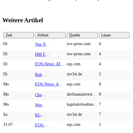
Weitere Artikel
Zeit
Artikel
Quelle
Leser
Di
irw-press.com
4
Von Nodestream zu Nodestream: Warum resiliente Kommunikation zu einem strategischen Faktor in der modernen Verteidigung wird
AD-HOC
Di
irw-press.com
4
HM Exploration bohrt in Lewis Pilley’s 18,45 Meter mit 1,14 % Cu, 2,42 % Zn, 16,74 g/t Ag und 0,32 g/t Au in der oberen Linse und 5,42 m mit 1,99 % Cu, 1,66 % Zn, 15,49 g/t Ag und 0,8 g/t Au in der unteren Linse
AD-HOC
Di
EQS-News: AT&S startet mit einem starken Quartal in das neue Geschäftsjahr und bestätigt den Ausblick für das Gesamtjahr
eqs.com
4
Di
inv3st.de
5
Rohstoffaktien mit Potenzial: Endeavour Silver, Almonty Industries und Agnico Eagle im Fokus!
TOP NEWS
Mo
EQS-News: AUSTRIACARD HOLDINGS AG: Erfüllung der aufschiebenden Bedingung betreffend die kartellrechtlichen Freigaben im Zusammenhang mit dem freiwilligen Übernahmeangebot von DNP
eqs.com
8
Mo
derfinanzinvestor.de
8
Chancen & Risiken bei den Q2-Kennzahlen – Adobe, Almonty Industries, Apple, Microsoft
TOP NEWS
Mo
kapitalerhoehungen.de
7
Wasserstoff-Realität 2026: Nel ASA und A.H.T. Syngas liefern während sich BP zurückzieht
TOP NEWS
Sa
inv3st.de
7
KI-Revolution im Mittelstand: Salesforce und Oracle bedienen Konzerne, Miivo AI entlastet den Mittelstand
TOP NEWS
31.07.
eqs.com
5
EQS-Adhoc: Branicks Group AG: Lock-Up Vereinbarungen über die Restrukturierung der Anleihe und der Schuldscheindarlehen vollumfänglich wirksam geworden
AD-HOC