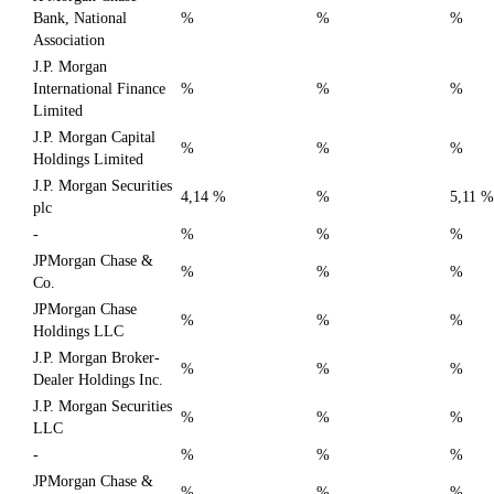
Bank, National
%
%
%
Association
J.P. Morgan
International Finance
%
%
%
Limited
J.P. Morgan Capital
%
%
%
Holdings Limited
J.P. Morgan Securities
4,14 %
%
5,11 %
plc
-
%
%
%
JPMorgan Chase &
%
%
%
Co.
JPMorgan Chase
%
%
%
Holdings LLC
J.P. Morgan Broker-
%
%
%
Dealer Holdings Inc.
J.P. Morgan Securities
%
%
%
LLC
-
%
%
%
JPMorgan Chase &
%
%
%