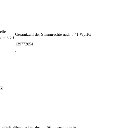
ile
Gesamtzahl der Stimmrechte nach § 41 WpHG
. + 7.b.)
139772054
/
G)
aufzeit
Stimmrechte absolut
Stimmrechte in %