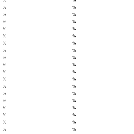
%
%
%
%
%
%
%
%
%
%
%
%
%
%
%
%
%
%
%
%
%
%
%
%
%
%
%
%
%
%
%
%
%
%
%
%
%
%