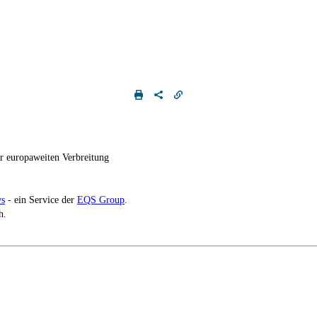
 europaweiten Verbreitung
s
- ein Service der
EQS Group
.
h.