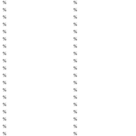
%
%
%
%
%
%
%
%
%
%
%
%
%
%
%
%
%
%
%
%
%
%
%
%
%
%
%
%
%
%
%
%
%
%
%
%
%
%