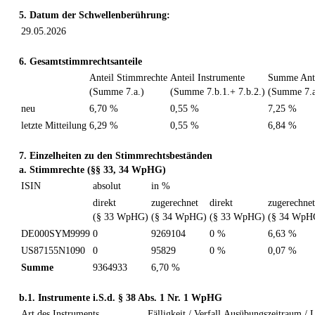
5. Datum der Schwellenberührung:
29.05.2026
6. Gesamtstimmrechtsanteile
Anteil Stimmrechte
Anteil Instrumente
Summe Ante
(Summe 7.a.)
(Summe 7.b.1.+ 7.b.2.)
(Summe 7.a
neu
6,70 %
0,55 %
7,25 %
letzte Mitteilung
6,29 %
0,55 %
6,84 %
7. Einzelheiten zu den Stimmrechtsbeständen
a. Stimmrechte (§§ 33, 34 WpHG)
ISIN
absolut
in %
direkt
zugerechnet
direkt
zugerechnet
(§ 33 WpHG)
(§ 34 WpHG)
(§ 33 WpHG)
(§ 34 WpH
DE000SYM9999
0
9269104
0 %
6,63 %
US87155N1090
0
95829
0 %
0,07 %
Summe
9364933
6,70 %
b.1. Instrumente i.S.d. § 38 Abs. 1 Nr. 1 WpHG
Art des Instruments
Fälligkeit / Verfall
Ausübungszeitraum / L