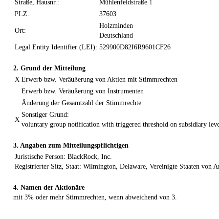
Straße, Hausnr.:
Mühlenfeldstraße 1
PLZ:
37603
Holzminden
Ort:
Deutschland
Legal Entity Identifier (LEI):
529900D82I6R9601CF26
2. Grund der Mitteilung
X
Erwerb bzw. Veräußerung von Aktien mit Stimmrechten
Erwerb bzw. Veräußerung von Instrumenten
Änderung der Gesamtzahl der Stimmrechte
Sonstiger Grund:
X
voluntary group notification with triggered threshold on subsidiary lev
3. Angaben zum Mitteilungspflichtigen
Juristische Person: BlackRock, Inc.
Registrierter Sitz, Staat: Wilmington, Delaware, Vereinigte Staaten von 
4. Namen der Aktionäre
mit 3% oder mehr Stimmrechten, wenn abweichend von 3.