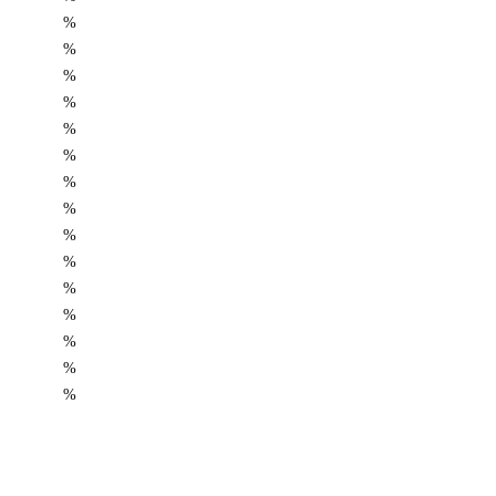
%
%
%
%
%
%
%
%
%
%
%
%
%
%
%