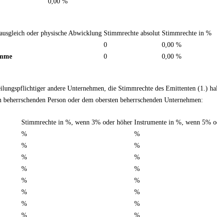
0,00 %
ausgleich oder physische Abwicklung
Stimmrechte absolut
Stimmrechte in %
0
0,00 %
mme
0
0,00 %
teilungspflichtiger andere Unternehmen, die Stimmrechte des Emittenten (1.) 
en beherrschenden Person oder dem obersten beherrschenden Unternehmen:
Stimmrechte in %, wenn 3% oder höher
Instrumente in %, wenn 5% o
%
%
%
%
%
%
%
%
%
%
%
%
%
%
%
%