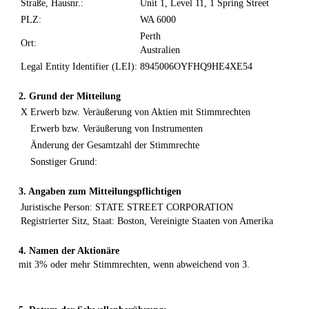
Straße, Hausnr.:
Unit 1, Level 11, 1 Spring Street
PLZ:
WA 6000
Perth
Ort:
Australien
Legal Entity Identifier (LEI):
8945006OYFHQ9HE4XE54
2. Grund der Mitteilung
X
Erwerb bzw. Veräußerung von Aktien mit Stimmrechten
Erwerb bzw. Veräußerung von Instrumenten
Änderung der Gesamtzahl der Stimmrechte
Sonstiger Grund:
3. Angaben zum Mitteilungspflichtigen
Juristische Person: STATE STREET CORPORATION
Registrierter Sitz, Staat: Boston, Vereinigte Staaten von Amerika
4. Namen der Aktionäre
mit 3% oder mehr Stimmrechten, wenn abweichend von 3.