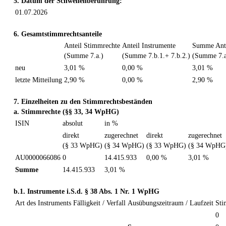
5. Datum der Schwellenberührung:
01.07.2026
6. Gesamtstimmrechtsanteile
Anteil Stimmrechte
Anteil Instrumente
Summe Ante
(Summe 7.a.)
(Summe 7.b.1.+ 7.b.2.)
(Summe 7.a
neu
3,01 %
0,00 %
3,01 %
letzte Mitteilung
2,90 %
0,00 %
2,90 %
7. Einzelheiten zu den Stimmrechtsbeständen
a. Stimmrechte (§§ 33, 34 WpHG)
ISIN
absolut
in %
direkt
zugerechnet
direkt
zugerechnet
(§ 33 WpHG)
(§ 34 WpHG)
(§ 33 WpHG)
(§ 34 WpHG
AU0000066086
0
14.415.933
0,00 %
3,01 %
Summe
14.415.933
3,01 %
b.1. Instrumente i.S.d. § 38 Abs. 1 Nr. 1 WpHG
Art des Instruments
Fälligkeit / Verfall
Ausübungszeitraum / Laufzeit
Sti
0