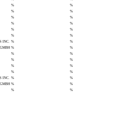
%
%
%
%
%
%
%
%
%
%
%
%
 INC.
%
%
 GMBH
%
%
%
%
%
%
%
%
%
%
 INC.
%
%
 GMBH
%
%
%
%