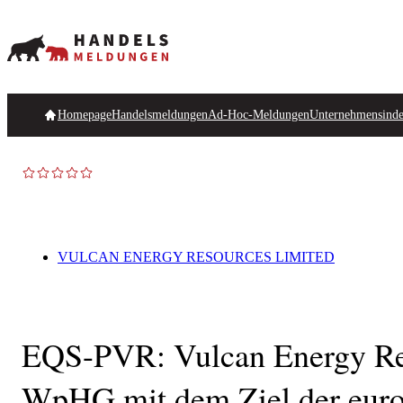
Homepage
Handelsmeldungen
Ad-Hoc-Meldungen
Unternehmensind
VULCAN ENERGY RESOURCES LIMITED
EQS-PVR: Vulcan Energy Res
WpHG mit dem Ziel der euro