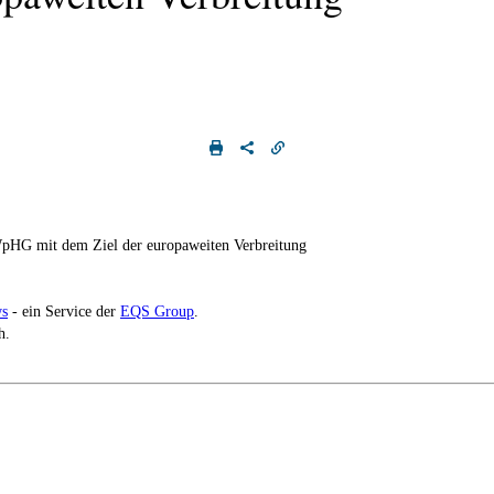
WpHG mit dem Ziel der europaweiten Verbreitung
s
- ein Service der
EQS Group
.
h.