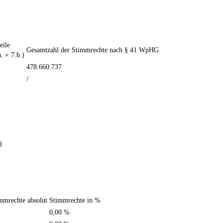
ile
Gesamtzahl der Stimmrechte nach § 41 WpHG
. + 7.b.)
478.660.737
/
)
mmrechte absolut
Stimmrechte in %
0,00 %