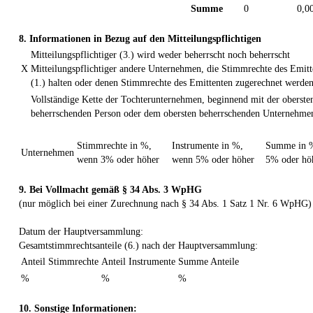
Summe
0
0,0
8. Informationen in Bezug auf den Mitteilungspflichtigen
Mitteilungspflichtiger (3.) wird weder beherrscht noch beherrscht
X
Mitteilungspflichtiger andere Unternehmen, die Stimmrechte des Emitt
(1.) halten oder denen Stimmrechte des Emittenten zugerechnet werden
Vollständige Kette der Tochterunternehmen, beginnend mit der oberste
beherrschenden Person oder dem obersten beherrschenden Unternehme
Stimmrechte in %,
Instrumente in %,
Summe in 
Unternehmen
wenn 3% oder höher
wenn 5% oder höher
5% oder hö
9. Bei Vollmacht gemäß § 34 Abs. 3 WpHG
(nur möglich bei einer Zurechnung nach § 34 Abs. 1 Satz 1 Nr. 6 WpHG)
Datum der Hauptversammlung:
Gesamtstimmrechtsanteile (6.) nach der Hauptversammlung:
Anteil Stimmrechte
Anteil Instrumente
Summe Anteile
%
%
%
10. Sonstige Informationen: