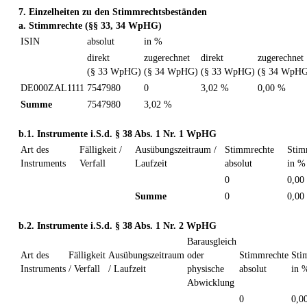
7. Einzelheiten zu den Stimmrechtsbeständen
a. Stimmrechte (§§ 33, 34 WpHG)
ISIN
absolut
in %
direkt
zugerechnet
direkt
zugerechnet
(§ 33 WpHG)
(§ 34 WpHG)
(§ 33 WpHG)
(§ 34 WpHG
DE000ZAL1111
7547980
0
3,02 %
0,00 %
Summe
7547980
3,02 %
b.1. Instrumente i.S.d. § 38 Abs. 1 Nr. 1 WpHG
Art des
Fälligkeit /
Ausübungszeitraum /
Stimmrechte
Stim
Instruments
Verfall
Laufzeit
absolut
in %
0
0,00
Summe
0
0,00
b.2. Instrumente i.S.d. § 38 Abs. 1 Nr. 2 WpHG
Barausgleich
Art des
Fälligkeit
Ausübungszeitraum
oder
Stimmrechte
Sti
Instruments
/ Verfall
/ Laufzeit
physische
absolut
in 
Abwicklung
0
0,0