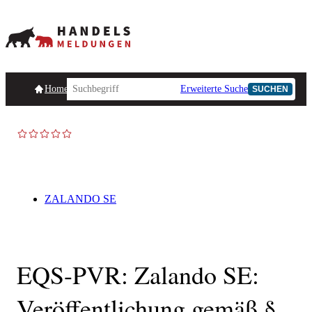
Homepage
Handelsmeldungen
Ad-Hoc-Meldungen
Erweiterte Suche
Unternehmensind
SUCHEN
ZALANDO SE
EQS-PVR: Zalando SE:
Veröffentlichung gemäß §