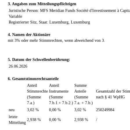
3. Angaben zum Mitteilungspflichtigen
Juristische Person: MFS Meridian Funds Société d'Investissement à Capit
Variable
Registrierter Sitz, Staat: Luxemburg, Luxemburg
4. Namen der Aktionäre
mit 3% oder mehr Stimmrechten, wenn abweichend von 3.
5. Datum der Schwellenberührung:
26.06.2026
6. Gesamtstimmrechtsanteile
Anteil
Anteil
Summe
Stimmrechte
Instrumente
Anteile
Gesamtzahl der Sti
(Summe
(Summe
(Summe
nach § 41 WpHG
7.a.)
7.b.1.+ 7.b.2.)
7.a. + 7.b.)
neu
3,02 %
0,00 %
3,02 %
250249984
letzte
2,938 %
0,00 %
2,938 %
/
Mitteilung