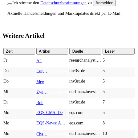
Ich stimme den
Datenschutzbestimmungen
zu.
Anmelden
Aktuelle Handelsmeldungen und Marktupdates direkt per E-Mail.
Weitere Artikel
Zeit
Artikel
Quelle
Leser
Fr
researchanalyst.com
5
ALMONTY INDUSTRIES - Das strategische Wolfram-Bollwerk gegen Chinas Rohstoff-Monopol
TOP NEWS
Do
inv3st.de
5
Europa vor Wolfram-Schock? Konzerne wie Airbus und Siemens unter Druck – Verdoppler bei Almonty möglich?
TOP NEWS
Do
inv3st.de
5
Megatrend KI-Infrastruktur: Das Billionen-Rennen von Palantir, Micron, American Atomics und AMD geht weiter
TOP NEWS
Mi
derfinanzinvestor.de
5
Zwischen Allzeithoch und M&A-Fieber: Adidas, Commerzbank, Desert Gold
TOP NEWS
Di
inv3st.de
7
Rohstoffaktien mit Potenzial: Endeavour Silver, Almonty Industries und Agnico Eagle im Fokus!
TOP NEWS
Mo
EQS-CMS: Deutsche Telekom AG: Veröffentlichung einer Kapitalmarktinformation
eqs.com
5
Mo
EQS-News: AUSTRIACARD HOLDINGS AG: Erfüllung der aufschiebenden Bedingung betreffend die kartellrechtlichen Freigaben im Zusammenhang mit dem freiwilligen Übernahmeangebot von DNP
eqs.com
8
Mo
derfinanzinvestor.de
10
Chancen & Risiken bei den Q2-Kennzahlen – Adobe, Almonty Industries, Apple, Microsoft
TOP NEWS