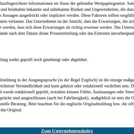
zukunftsgerichtete Informationen im Sinne der geltenden Wertpapiergesetze. So
d beinhalten bekannte und unbekannte Risiken und Ungewissheiten, die dazu f
 Aussagen ausgedrückt oder impliziert werden. Diese Faktoren sollten sorgfältig
s verlassen. Das Unternehmen ist der Ansicht, dass die Erwartungen, die sich 
 werden, dass sich diese Erwartungen als richtig erweisen werden. Das Unterne
nde nach dem Datum dieser Pressemitteilung oder das Eintreten unvorhergesehen
ilung weder geprüft noch genehmigt oder abgelehnt.
meldung in der Ausgangssprache (in der Regel Englisch) ist die einzige maßgeb
chteren Verständlichkeit und kann gekürzt oder redaktionell verdichtet sein. D
 wurde redaktionell geprüft; trotzdem können Fehler, Auslassungen oder Sinnv
üche sind ausgeschlossen (auch bei Fahrlässigkeit), maßgeblich ist stets die O
nzielle Beratung. Bitte beachten Sie die englische Originalmeldung bzw. die off
 das Original.
Zum Unternehmensindex