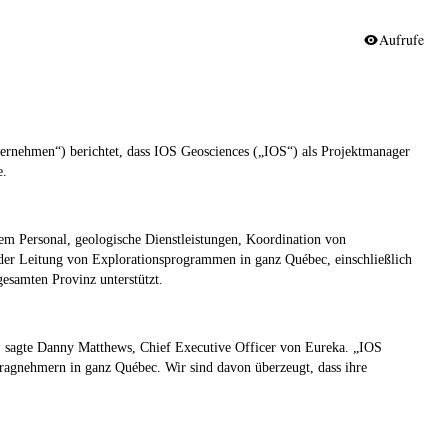
Aufrufe
nehmen“) berichtet, dass IOS Geosciences („IOS“) als Projektmanager
e.
em Personal, geologische Dienstleistungen, Koordination von
er Leitung von Explorationsprogrammen in ganz Québec, einschließlich
gesamten Provinz unterstützt.
n“, sagte Danny Matthews, Chief Executive Officer von Eureka. „IOS
tragnehmern in ganz Québec. Wir sind davon überzeugt, dass ihre