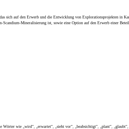
 das sich auf den Erwerb und die Entwicklung von Explorationsprojekten in K
um-Scandium-Mineralisierung ist, sowie eine Option auf den Erwerb einer Bete
e Wörter wie „wird“, „erwartet“, „sieht vor“, „beabsichtigt“, „plant“, „glaubt“,