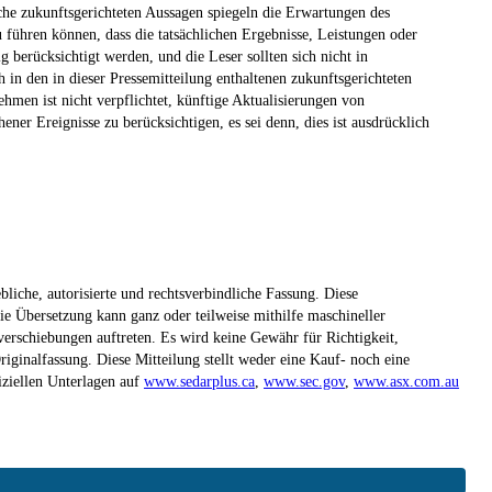
lche zukunftsgerichteten Aussagen spiegeln die Erwartungen des
ühren können, dass die tatsächlichen Ergebnisse, Leistungen oder
 berücksichtigt werden, und die Leser sollten sich nicht in
in den in dieser Pressemitteilung enthaltenen zukunftsgerichteten
hmen ist nicht verpflichtet, künftige Aktualisierungen von
er Ereignisse zu berücksichtigen, es sei denn, dies ist ausdrücklich
liche, autorisierte und rechtsverbindliche Fassung. Diese
ie Übersetzung kann ganz oder teilweise mithilfe maschineller
erschiebungen auftreten. Es wird keine Gewähr für Richtigkeit,
riginalfassung. Diese Mitteilung stellt weder eine Kauf- noch eine
iziellen Unterlagen auf
www.sedarplus.ca
,
www.sec.gov
,
www.asx.com.au