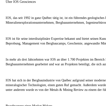
Über IOS Geosciences
IOS, das seit 1992 in ganz Québec tätig ist, ist ein führendes geologische
Mineralienexplorationsunternehmen, Bergbauunternehmen, Ingenieurbüros, 
IOS ist für seine interdisziplinäre Expertise bekannt und bietet seinen 
Beprobung, Management von Bergbaucamps, Geochemie, angewandte Minera
In mehr als drei Jahrzehnten war IOS an über 1.700 Projekten im Bereich 
Bergbauunternehmen gearbeitet und war an Projekten beteiligt, die sich au
IOS hat sich in der Bergbauindustrie von Québec aufgrund seiner modern
mineralogischer Technologien, einen guten Ruf gemacht. Außerdem wurde 
unter anderem wurde es von der Metals & Mining Review zu einem der füh
Beauftragung eines Market Makers