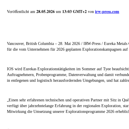
28.05.2026
13:03 GMT+2
irw-press.com
Veröffentlicht am
um
von
Vancouver, British Columbia – 28. Mai 2026 / IRW-Press / Eureka Meta
für die vom Unternehmen für 2026 geplanten Explorationskampagnen auf s
IOS wird Eurekas Explorationstätigkeiten im Sommer auf Tyee beaufsichti
Auftragnehmern, Probenprogramme, Datenverwaltung und damit verbundene
in entlegenen und logistisch herausfordernden Umgebungen, und hat zahlrei
„Einen sehr erfahrenen technischen und operativen Partner mit Sitz in Qu
verfügt über jahrzehntelange Erfahrung in der regionalen Exploration, st
Mitwirkung die Umsetzung unserer Explorationsprogramme 2026 erheblich