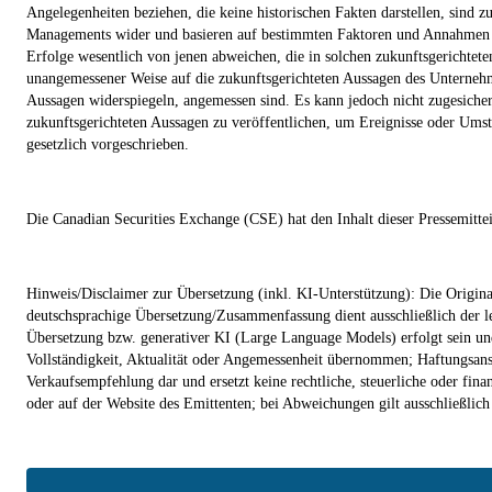
Angelegenheiten beziehen, die keine historischen Fakten darstellen, sind 
Managements wider und basieren auf bestimmten Faktoren und Annahmen un
Erfolge wesentlich von jenen abweichen, die in solchen zukunftsgerichteten
unangemessener Weise auf die zukunftsgerichteten Aussagen des Unternehmen
Aussagen widerspiegeln, angemessen sind. Es kann jedoch nicht zugesichert
zukunftsgerichteten Aussagen zu veröffentlichen, um Ereignisse oder Umstä
gesetzlich vorgeschrieben.
Die Canadian Securities Exchange (CSE) hat den Inhalt dieser Pressemitte
Hinweis/Disclaimer zur Übersetzung (inkl. KI-Unterstützung): Die Original
deutschsprachige Übersetzung/Zusammenfassung dient ausschließlich der lei
Übersetzung bzw. generativer KI (Large Language Models) erfolgt sein und
Vollständigkeit, Aktualität oder Angemessenheit übernommen; Haftungsanspr
Verkaufsempfehlung dar und ersetzt keine rechtliche, steuerliche oder fina
oder auf der Website des Emittenten; bei Abweichungen gilt ausschließlich