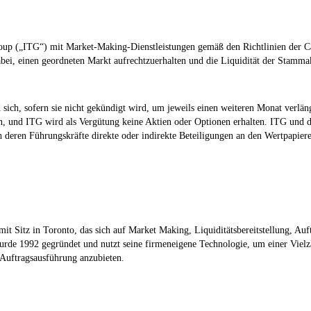
oup („ITG“) mit Market-Making-Dienstleistungen gemäß den Richtlinien der Ca
bei, einen geordneten Markt aufrechtzuerhalten und die Liquidität der Stamma
sich, sofern sie nicht gekündigt wird, um jeweils einen weiteren Monat verlän
en, und ITG wird als Vergütung keine Aktien oder Optionen erhalten. ITG und
eren Führungskräfte direkte oder indirekte Beteiligungen an den Wertpapier
t Sitz in Toronto, das sich auf Market Making, Liquiditätsbereitstellung, Au
urde 1992 gegründet und nutzt seine firmeneigene Technologie, um einer Vielza
 Auftragsausführung anzubieten.