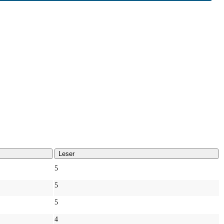
Leser
5
5
5
4