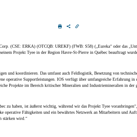
ls Corp. (CSE: ERKA) (OTCQB: UREKF) (FWB: S58) („Eureka“ oder das „Unter
einem Projekt Tyee in der Region Havre-St-Pierre in Québec beauftragt wurd
gen und koordinieren. Das umfasst auch Feldlogistik, Besetzung von technisch
 operative Supportleistungen. IOS verfügt über umfangreiche Erfahrung in d
che Projekte im Bereich kritischer Mineralien und Industriemineralien in der 
ébec zu haben, ist äußerst wichtig, während wir das Projekt Tyee voranbringe
arke operative Fähigkeiten und ein bewährtes Netzwerk an Mitarbeitern und Auf
 stärken wird.“