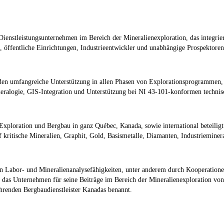
s Dienstleistungsunternehmen im Bereich der Mineralienexploration, das integrie
öffentliche Einrichtungen, Industrieentwickler und unabhängige Prospektoren 
Kunden umfangreiche Unterstützung in allen Phasen von Explorationsprogrammen,
logie, GIS-Integration und Unterstützung bei NI 43-101-konformen technisc
Exploration und Bergbau in ganz Québec, Kanada, sowie international beteilig
f kritische Mineralien, Graphit, Gold, Basismetalle, Diamanten, Industrieminer
en Labor- und Mineralienanalysefähigkeiten, unter anderem durch Kooperatio
das Unternehmen für seine Beiträge im Bereich der Mineralienexploration von
renden Bergbaudienstleister Kanadas benannt.