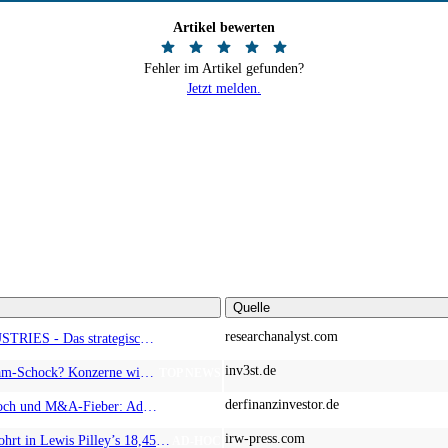
Artikel bewerten
Fehler im Artikel gefunden?
Jetzt melden.
Quelle
researchanalyst.com
ALMONTY INDUSTRIES - Das strategische Wolfram-Bollwerk gegen Chinas Rohstoff-Monopol
TOP NEWS
inv3st.de
Europa vor Wolfram-Schock? Konzerne wie Airbus und Siemens unter Druck – Verdoppler bei Almonty möglich?
TOP NEWS
derfinanzinvestor.de
Zwischen Allzeithoch und M&A-Fieber: Adidas, Commerzbank, Desert Gold
TOP NEWS
irw-press.com
HM Exploration bohrt in Lewis Pilley’s 18,45 Meter mit 1,14 % Cu, 2,42 % Zn, 16,74 g/t Ag und 0,32 g/t Au in der oberen Linse und 5,42 m mit 1,99 % Cu, 1,66 % Zn, 15,49 g/t Ag und 0,8 g/t Au in der unteren Linse
AD-HOC