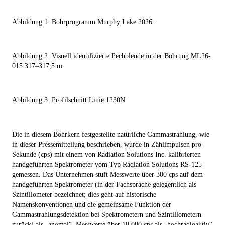
Abbildung 1. Bohrprogramm Murphy Lake 2026.
Abbildung 2. Visuell identifizierte Pechblende in der Bohrung ML26-
015 317–317,5 m
Abbildung 3. Profilschnitt Linie 1230N
Die in diesem Bohrkern festgestellte natürliche Gammastrahlung, wie
in dieser Pressemitteilung beschrieben, wurde in Zählimpulsen pro
Sekunde (cps) mit einem von Radiation Solutions Inc. kalibrierten
handgeführten Spektrometer vom Typ Radiation Solutions RS-125
gemessen. Das Unternehmen stuft Messwerte über 300 cps auf dem
handgeführten Spektrometer (in der Fachsprache gelegentlich als
Szintillometer bezeichnet; dies geht auf historische
Namenskonventionen und die gemeinsame Funktion der
Gammastrahlungsdetektion bei Spektrometern und Szintillometern
zurück) als „anomal“, Messwerte über 10.000 cps als „hochradioaktiv“