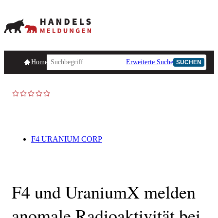
Homepage
Handelsmeldungen
Ad-Hoc-Meldungen
Erweiterte Suche
Unternehmensind
SUCHEN
AD-HOC
F4 URANIUM CORP
F4 und UraniumX melden
anomale Radioaktivität bei