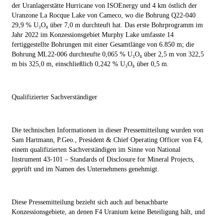
der Uranlagerstätte Hurricane von ISOEnergy und 4 km östlich der
Uranzone La Rocque Lake von Cameco, wo die Bohrung Q22-040
29,9 % U₃O₈ über 7,0 m durchteuft hat. Das erste Bohrprogramm im
Jahr 2022 im Konzessionsgebiet Murphy Lake umfasste 14
fertiggestellte Bohrungen mit einer Gesamtlänge von 6.850 m; die
Bohrung ML22-006 durchteufte 0,065 % U₃O₈ über 2,5 m von 322,5
m bis 325,0 m, einschließlich 0,242 % U₃O₈ über 0,5 m.
Qualifizierter Sachverständiger
Die technischen Informationen in dieser Pressemitteilung wurden von
Sam Hartmann, P.Geo., President & Chief Operating Officer von F4,
einem qualifizierten Sachverständigen im Sinne von National
Instrument 43-101 –
Standards of Disclosure for Mineral Projects
,
geprüft und im Namen des Unternehmens genehmigt.
Diese Pressemitteilung bezieht sich auch auf benachbarte
Konzessionsgebiete, an denen F4 Uranium keine Beteiligung hält, und