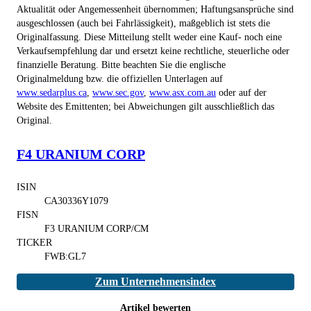
Aktualität oder Angemessenheit übernommen; Haftungsansprüche sind
ausgeschlossen (auch bei Fahrlässigkeit), maßgeblich ist stets die
Originalfassung. Diese Mitteilung stellt weder eine Kauf- noch eine
Verkaufsempfehlung dar und ersetzt keine rechtliche, steuerliche oder
finanzielle Beratung. Bitte beachten Sie die englische
Originalmeldung bzw. die offiziellen Unterlagen auf
www.sedarplus.ca
,
www.sec.gov
,
www.asx.com.au
oder auf der
Website des Emittenten; bei Abweichungen gilt ausschließlich das
Original.
F4 URANIUM CORP
ISIN
CA30336Y1079
FISN
F3 URANIUM CORP/CM
TICKER
FWB:GL7
Zum Unternehmensindex
Artikel bewerten