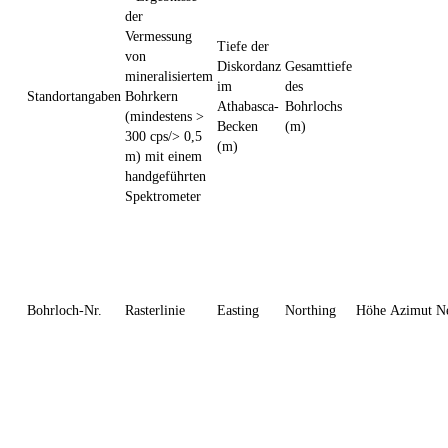
der
Vermessung
Tiefe der
von
Diskordanz
Gesamttiefe
mineralisiertem
im
des
Standortangaben
Bohrkern
Athabasca-
Bohrlochs
(mindestens >
Becken
(m)
300 cps/> 0,5
(m)
m) mit einem
handgeführten
Spektrometer
Bohrloch-Nr.
Rasterlinie
Easting
Northing
Höhe
Azimut
N