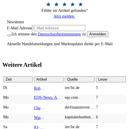
Fehler im Artikel gefunden?
Jetzt melden.
Newsletter
E-Mail Adresse
Ich stimme den
Datenschutzbestimmungen
zu.
Anmelden
Aktuelle Handelsmeldungen und Marktupdates direkt per E-Mail.
Weitere Artikel
Zeit
Artikel
Quelle
Leser
Di
inv3st.de
5
Rohstoffaktien mit Potenzial: Endeavour Silver, Almonty Industries und Agnico Eagle im Fokus!
TOP NEWS
Mo
EQS-News: AUSTRIACARD HOLDINGS AG: Erfüllung der aufschiebenden Bedingung betreffend die kartellrechtlichen Freigaben im Zusammenhang mit dem freiwilligen Übernahmeangebot von DNP
eqs.com
7
Mo
derfinanzinvestor.de
7
Chancen & Risiken bei den Q2-Kennzahlen – Adobe, Almonty Industries, Apple, Microsoft
TOP NEWS
Mo
kapitalerhoehungen.de
6
Wasserstoff-Realität 2026: Nel ASA und A.H.T. Syngas liefern während sich BP zurückzieht
TOP NEWS
Sa
inv3st.de
7
KI-Revolution im Mittelstand: Salesforce und Oracle bedienen Konzerne, Miivo AI entlastet den Mittelstand
TOP NEWS