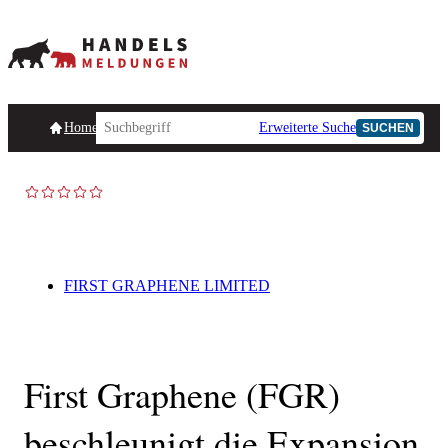
Homepage
Handelsmeldungen
Ad-Hoc-Meldungen
Erweiterte Suche
Unternehmensind
SUCHEN
AD-HOC
FIRST GRAPHENE LIMITED
First Graphene (FGR)
beschleunigt die Expansion