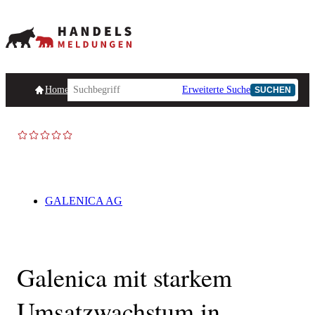
Homepage
Handelsmeldungen
Ad-Hoc-Meldungen
Erweiterte Suche
Unternehmensind
SUCHEN
AD-HOC
GALENICA AG
Galenica mit starkem
Umsatzwachstum in