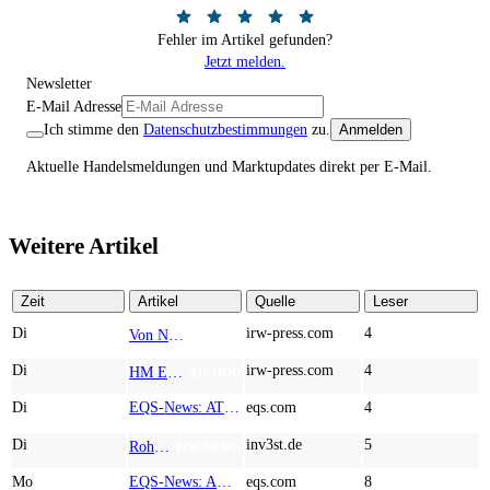
Fehler im Artikel gefunden?
Jetzt melden.
Newsletter
E-Mail Adresse
Ich stimme den
Datenschutzbestimmungen
zu.
Anmelden
Aktuelle Handelsmeldungen und Marktupdates direkt per E-Mail.
Weitere Artikel
Zeit
Artikel
Quelle
Leser
Di
irw-press.com
4
Von Nodestream zu Nodestream: Warum resiliente Kommunikation zu einem strategischen Faktor in der modernen Verteidigung wird
AD-HOC
Di
irw-press.com
4
HM Exploration bohrt in Lewis Pilley’s 18,45 Meter mit 1,14 % Cu, 2,42 % Zn, 16,74 g/t Ag und 0,32 g/t Au in der oberen Linse und 5,42 m mit 1,99 % Cu, 1,66 % Zn, 15,49 g/t Ag und 0,8 g/t Au in der unteren Linse
AD-HOC
Di
EQS-News: AT&S startet mit einem starken Quartal in das neue Geschäftsjahr und bestätigt den Ausblick für das Gesamtjahr
eqs.com
4
Di
inv3st.de
5
Rohstoffaktien mit Potenzial: Endeavour Silver, Almonty Industries und Agnico Eagle im Fokus!
TOP NEWS
Mo
EQS-News: AUSTRIACARD HOLDINGS AG: Erfüllung der aufschiebenden Bedingung betreffend die kartellrechtlichen Freigaben im Zusammenhang mit dem freiwilligen Übernahmeangebot von DNP
eqs.com
8