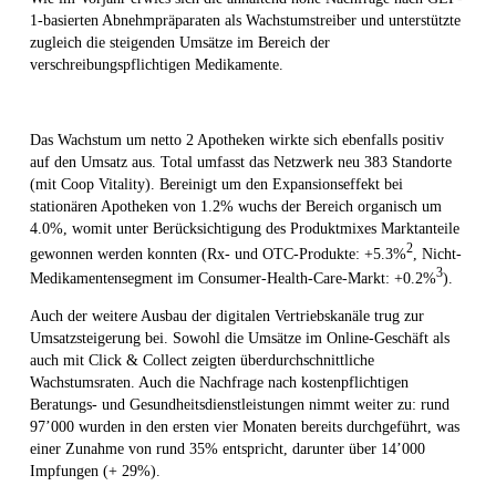
1-basierten Abnehmpräparaten als Wachstumstreiber und unterstützte
zugleich die steigenden Umsätze im Bereich der
verschreibungspflichtigen Medikamente.
Das Wachstum um netto 2 Apotheken wirkte sich ebenfalls positiv
auf den Umsatz aus. Total umfasst das Netzwerk neu 383 Standorte
(mit Coop Vitality). Bereinigt um den Expansionseffekt bei
stationären Apotheken von 1.2% wuchs der Bereich organisch um
4.0%, womit unter Berücksichtigung des Produktmixes Marktanteile
2
gewonnen werden konnten (Rx- und OTC-Produkte: +5.3%
, Nicht-
3
Medikamentensegment im Consumer-Health-Care-Markt: +0.2%
).
Auch der weitere Ausbau der digitalen Vertriebskanäle trug zur
Umsatzsteigerung bei. Sowohl die Umsätze im Online-Geschäft als
auch mit Click & Collect zeigten überdurchschnittliche
Wachstumsraten. Auch die Nachfrage nach kostenpflichtigen
Beratungs- und Gesundheitsdienstleistungen nimmt weiter zu: rund
97’000 wurden in den ersten vier Monaten bereits durchgeführt, was
einer Zunahme von rund 35% entspricht, darunter über 14’000
Impfungen (+ 29%).