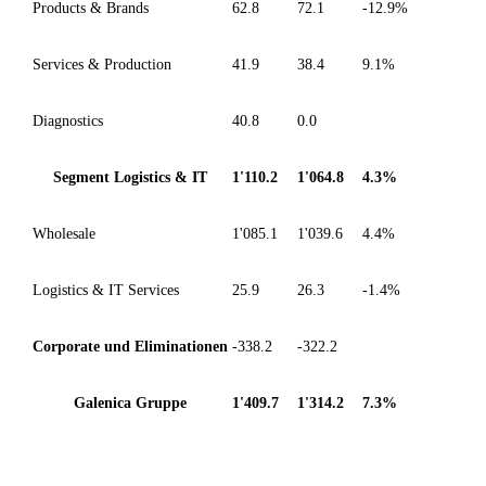
Products & Brands
62.8
72.1
-12.9%
Services & Production
41.9
38.4
9.1%
Diagnostics
40.8
0.0
Segment Logistics & IT
1'110.2
1'064.8
4.3%
Wholesale
1'085.1
1'039.6
4.4%
Logistics & IT Services
25.9
26.3
-1.4%
Corporate und Eliminationen
-338.2
-322.2
Galenica Gruppe
1'409.7
1'314.2
7.3%