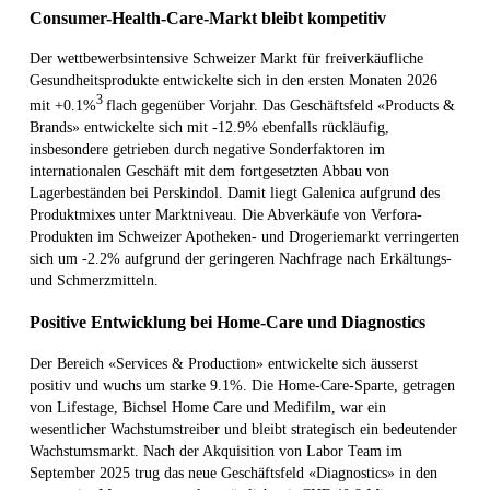
Consumer-Health-Care-Markt bleibt kompetitiv
Der wettbewerbsintensive Schweizer Markt für freiverkäufliche
Gesundheitsprodukte entwickelte sich in den ersten Monaten 2026
3
mit +0.1%
flach gegenüber Vorjahr. Das Geschäftsfeld «Products &
Brands» entwickelte sich mit -12.9% ebenfalls rückläufig,
insbesondere getrieben durch negative Sonderfaktoren im
internationalen Geschäft mit dem fortgesetzten Abbau von
Lagerbeständen bei Perskindol. Damit liegt Galenica aufgrund des
Produktmixes unter Marktniveau. Die Abverkäufe von Verfora-
Produkten im Schweizer Apotheken- und Drogeriemarkt verringerten
sich um -2.2% aufgrund der geringeren Nachfrage nach Erkältungs-
und Schmerzmitteln.
Positive Entwicklung bei Home-Care und Diagnostics
Der Bereich «Services & Production» entwickelte sich äusserst
positiv und wuchs um starke 9.1%. Die Home-Care-Sparte, getragen
von Lifestage, Bichsel Home Care und Medifilm, war ein
wesentlicher Wachstumstreiber und bleibt strategisch ein bedeutender
Wachstumsmarkt. Nach der Akquisition von Labor Team im
September 2025 trug das neue Geschäftsfeld «Diagnostics» in den