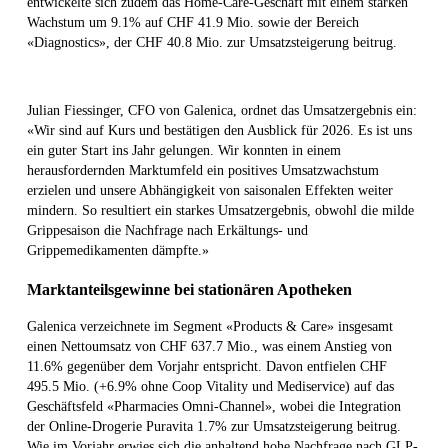
entwickelte sich zudem das Home-Care-Geschäft mit einem starken
Wachstum um 9.1% auf CHF 41.9 Mio. sowie der Bereich
«Diagnostics», der CHF 40.8 Mio. zur Umsatzsteigerung beitrug.
Julian Fiessinger, CFO von Galenica, ordnet das Umsatzergebnis ein:
«Wir sind auf Kurs und bestätigen den Ausblick für 2026. Es ist uns
ein guter Start ins Jahr gelungen. Wir konnten in einem
herausfordernden Marktumfeld ein positives Umsatzwachstum
erzielen und unsere Abhängigkeit von saisonalen Effekten weiter
mindern. So resultiert ein starkes Umsatzergebnis, obwohl die milde
Grippesaison die Nachfrage nach Erkältungs- und
Grippemedikamenten dämpfte.»
Marktanteilsgewinne bei stationären Apotheken
Galenica verzeichnete im Segment «Products & Care» insgesamt
einen Nettoumsatz von CHF 637.7 Mio., was einem Anstieg von
11.6% gegenüber dem Vorjahr entspricht. Davon entfielen CHF
495.5 Mio. (+6.9% ohne Coop Vitality und Mediservice) auf das
Geschäftsfeld «Pharmacies Omni-Channel», wobei die Integration
der Online-Drogerie Puravita 1.7% zur Umsatzsteigerung beitrug.
Wie im Vorjahr erwies sich die anhaltend hohe Nachfrage nach GLP-