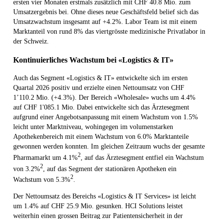
ersten vier Monaten erstmals zusätzlich mit CHF 40.8 Mio. zum
Umsatzergebnis bei. Ohne dieses neue Geschäftsfeld belief sich das
Umsatzwachstum insgesamt auf +4.2%. Labor Team ist mit einem
Marktanteil von rund 8% das viertgrösste medizinische Privatlabor in
der Schweiz.
Kontinuierliches Wachstum bei «Logistics & IT»
Auch das Segment «Logistics & IT» entwickelte sich im ersten
Quartal 2026 positiv und erzielte einen Nettoumsatz von CHF
1’110.2 Mio. (+4.3%). Der Bereich «Wholesale» wuchs um 4.4%
auf CHF 1'085.1 Mio. Dabei entwickelte sich das Ärztesegment
aufgrund einer Angebotsanpassung mit einem Wachstum von 1.5%
leicht unter Marktniveau, wohingegen im volumenstarken
Apothekenbereich mit einem Wachstum von 6.0% Marktanteile
gewonnen werden konnten. Im gleichen Zeitraum wuchs der gesamte
2
Pharmamarkt um 4.1%
, auf das Ärztesegment entfiel ein Wachstum
2
von 3.2%
, auf das Segment der stationären Apotheken ein
2
Wachstum von 5.3%
.
Der Nettoumsatz des Bereichs «Logistics & IT Services» ist leicht
um 1.4% auf CHF 25.9 Mio. gesunken. HCI Solutions leistet
weiterhin einen grossen Beitrag zur Patientensicherheit in der