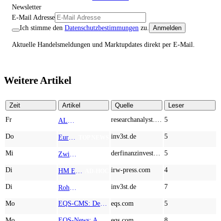
Newsletter
E-Mail Adresse
Ich stimme den
Datenschutzbestimmungen
zu.
Anmelden
Aktuelle Handelsmeldungen und Marktupdates direkt per E-Mail.
Weitere Artikel
Zeit
Artikel
Quelle
Leser
Fr
researchanalyst.com
5
ALMONTY INDUSTRIES - Das strategische Wolfram-Bollwerk gegen Chinas Rohstoff-Monopol
TOP NEWS
Do
inv3st.de
5
Europa vor Wolfram-Schock? Konzerne wie Airbus und Siemens unter Druck – Verdoppler bei Almonty möglich?
TOP NEWS
Mi
derfinanzinvestor.de
5
Zwischen Allzeithoch und M&A-Fieber: Adidas, Commerzbank, Desert Gold
TOP NEWS
Di
irw-press.com
4
HM Exploration bohrt in Lewis Pilley’s 18,45 Meter mit 1,14 % Cu, 2,42 % Zn, 16,74 g/t Ag und 0,32 g/t Au in der oberen Linse und 5,42 m mit 1,99 % Cu, 1,66 % Zn, 15,49 g/t Ag und 0,8 g/t Au in der unteren Linse
AD-HOC
Di
inv3st.de
7
Rohstoffaktien mit Potenzial: Endeavour Silver, Almonty Industries und Agnico Eagle im Fokus!
TOP NEWS
Mo
EQS-CMS: Deutsche Telekom AG: Veröffentlichung einer Kapitalmarktinformation
eqs.com
5
Mo
EQS-News: AUSTRIACARD HOLDINGS AG: Erfüllung der aufschiebenden Bedingung betreffend die kartellrechtlichen Freigaben im Zusammenhang mit dem freiwilligen Übernahmeangebot von DNP
eqs.com
8