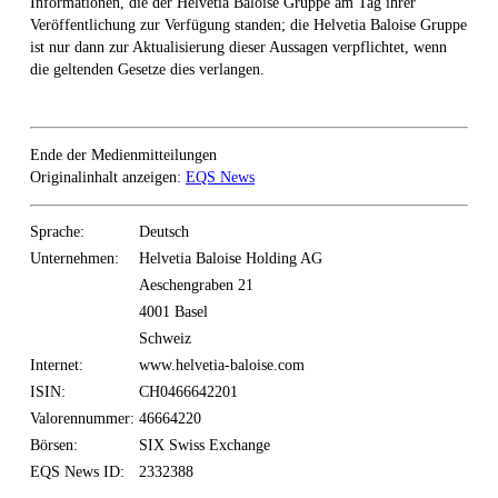
Informationen, die der Helvetia Baloise Gruppe am Tag ihrer
Veröffentlichung zur Verfügung standen; die Helvetia Baloise Gruppe
ist nur dann zur Aktualisierung dieser Aussagen verpflichtet, wenn
die geltenden Gesetze dies verlangen.
Ende der Medienmitteilungen
Originalinhalt anzeigen:
EQS News
Sprache:
Deutsch
Unternehmen:
Helvetia Baloise Holding AG
Aeschengraben 21
4001 Basel
Schweiz
Internet:
www.helvetia-baloise.com
ISIN:
CH0466642201
Valorennummer:
46664220
Börsen:
SIX Swiss Exchange
EQS News ID:
2332388