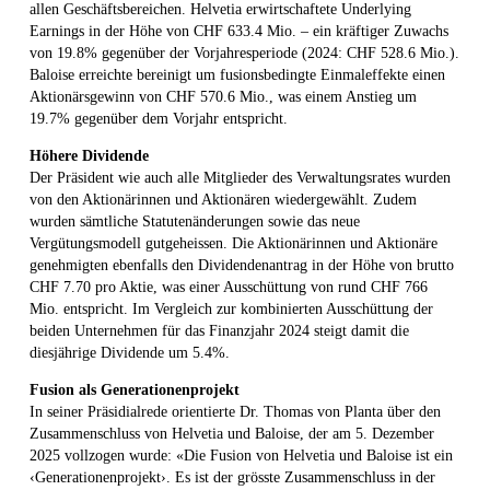
allen Geschäftsbereichen. Helvetia erwirtschaftete Underlying
Earnings in der Höhe von CHF 633.4 Mio. – ein kräftiger Zuwachs
von 19.8% gegenüber der Vorjahresperiode (2024: CHF 528.6 Mio.).
Baloise erreichte bereinigt um fusionsbedingte Einmaleffekte einen
Aktionärsgewinn von CHF 570.6 Mio., was einem Anstieg um
19.7% gegenüber dem Vorjahr entspricht.
Höhere Dividende
Der Präsident wie auch alle Mitglieder des Verwaltungsrates wurden
von den Aktionärinnen und Aktionären wiedergewählt. Zudem
wurden sämtliche Statutenänderungen sowie das neue
Vergütungsmodell gutgeheissen. Die Aktionärinnen und Aktionäre
genehmigten ebenfalls den Dividendenantrag in der Höhe von brutto
CHF 7.70 pro Aktie, was einer Ausschüttung von rund CHF 766
Mio. entspricht. Im Vergleich zur kombinierten Ausschüttung der
beiden Unternehmen für das Finanzjahr 2024 steigt damit die
diesjährige Dividende um 5.4%.
Fusion als Generationenprojekt
In seiner Präsidialrede orientierte Dr. Thomas von Planta über den
Zusammenschluss von Helvetia und Baloise, der am 5. Dezember
2025 vollzogen wurde: «Die Fusion von Helvetia und Baloise ist ein
‹Generationenprojekt›. Es ist der grösste Zusammenschluss in der