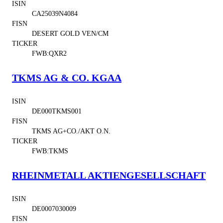
ISIN
CA25039N4084
FISN
DESERT GOLD VEN/CM
TICKER
FWB:QXR2
TKMS AG & CO. KGAA
ISIN
DE000TKMS001
FISN
TKMS AG+CO./AKT O.N.
TICKER
FWB:TKMS
RHEINMETALL AKTIENGESELLSCHAFT
ISIN
DE0007030009
FISN