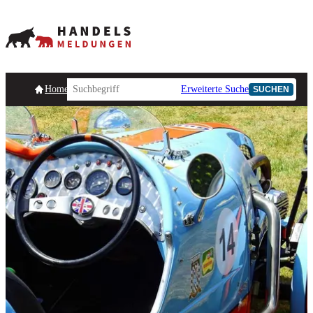
Homepage
Handelsmeldungen
Ad-Hoc-Meldungen
Erweiterte Suche
Unternehmensind
SUCHEN