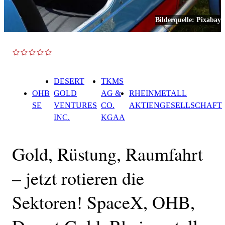
Bilderquelle:
Pixabay
TOP NEWS
DESERT
TKMS
OHB
GOLD
AG &
RHEINMETALL
SE
VENTURES
CO.
AKTIENGESELLSCHAFT
INC.
KGAA
Gold, Rüstung, Raumfahrt
– jetzt rotieren die
Sektoren! SpaceX, OHB,