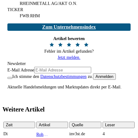
RHEINMETALL AG/AKT O.N.
TICKER
FWB:RHM
Zum Unternehmensindex
Artikel bewerten
Fehler im Artikel gefunden?
Jetzt melden.
Newsletter
E-Mail Adresse
Ich stimme den
Datenschutzbestimmungen
zu.
Anmelden
Aktuelle Handelsmeldungen und Marktupdates direkt per E-Mail.
Weitere Artikel
Zeit
Artikel
Quelle
Leser
Di
inv3st.de
4
Rohstoffaktien mit Potenzial: Endeavour Silver, Almonty Industries und Agnico Eagle im Fokus!
TOP NEWS