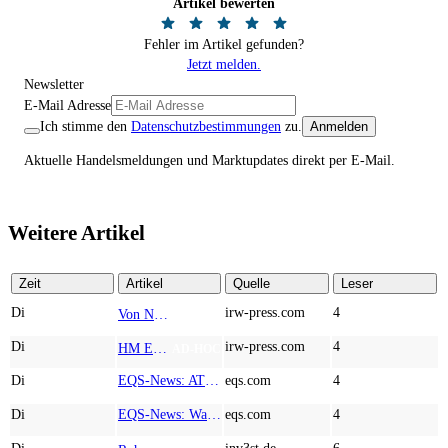
Artikel bewerten
Fehler im Artikel gefunden?
Jetzt melden.
Newsletter
E-Mail Adresse
Ich stimme den
Datenschutzbestimmungen
zu.
Anmelden
Aktuelle Handelsmeldungen und Marktupdates direkt per E-Mail.
Weitere Artikel
Zeit
Artikel
Quelle
Leser
Di
irw-press.com
4
Von Nodestream zu Nodestream: Warum resiliente Kommunikation zu einem strategischen Faktor in der modernen Verteidigung wird
AD-HOC
Di
irw-press.com
4
HM Exploration bohrt in Lewis Pilley’s 18,45 Meter mit 1,14 % Cu, 2,42 % Zn, 16,74 g/t Ag und 0,32 g/t Au in der oberen Linse und 5,42 m mit 1,99 % Cu, 1,66 % Zn, 15,49 g/t Ag und 0,8 g/t Au in der unteren Linse
AD-HOC
Di
EQS-News: AT&S startet mit einem starken Quartal in das neue Geschäftsjahr und bestätigt den Ausblick für das Gesamtjahr
eqs.com
4
Di
EQS-News: WashTec AG: Rekordumsatz von Mio. € 247,8 im ersten Halbjahr vor allem getrieben durch die Business Line Equipment; EBIT Marge bei 7,1%
eqs.com
4