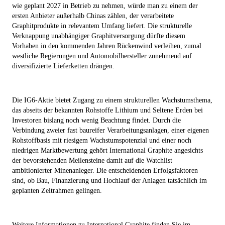
wie geplant 2027 in Betrieb zu nehmen, würde man zu einem der
ersten Anbieter außerhalb Chinas zählen, der verarbeitete
Graphitprodukte in relevantem Umfang liefert. Die strukturelle
Verknappung unabhängiger Graphitversorgung dürfte diesem
Vorhaben in den kommenden Jahren Rückenwind verleihen, zumal
westliche Regierungen und Automobilhersteller zunehmend auf
diversifizierte Lieferketten drängen.
Die IG6-Aktie bietet Zugang zu einem strukturellen Wachstumsthema,
das abseits der bekannten Rohstoffe Lithium und Seltene Erden bei
Investoren bislang noch wenig Beachtung findet. Durch die
Verbindung zweier fast baureifer Verarbeitungsanlagen, einer eigenen
Rohstoffbasis mit riesigem Wachstumspotenzial und einer noch
niedrigen Marktbewertung gehört International Graphite angesichts
der bevorstehenden Meilensteine damit auf die Watchlist
ambitionierter Minenanleger. Die entscheidenden Erfolgsfaktoren
sind, ob Bau, Finanzierung und Hochlauf der Anlagen tatsächlich im
geplanten Zeitrahmen gelingen.
Weitere Informationen zu International Graphite finden Sie im