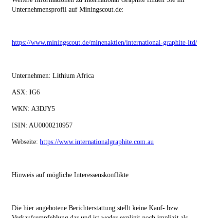
Unternehmensprofil auf Miningscout.de:
https://www.miningscout.de/minenaktien/international-graphite-ltd/
Unternehmen: Lithium Africa
ASX: IG6
WKN: A3DJY5
ISIN: AU0000210957
Webseite:
https://www.internationalgraphite.com.au
Hinweis auf mögliche Interessenskonflikte
Die hier angebotene Berichterstattung stellt keine Kauf- bzw.
Verkaufsempfehlung dar und ist weder explizit noch implizit als