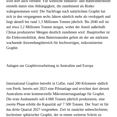
wird dort auch veredelt. Für westliche Industrie- und Batteriehersteller
entsteht damit eine Abhängigkeit, die zunehmend als Risiko
wahrgenommen wird. Die Nachfrage nach natürlichem Graphit hat
sich in den vergangenen sechs Jahren nämlich mehr als verdoppelt und
liegt aktuell bei rund 1,3 Millionen Tonnen jährlich. Bis 2040 soll sie
auf etwa 3,2 Millionen Tonnen steigen, wobei der Anteil außerhalb
Chinas produzierter Mengen deutlich zunehmen wird. Haupttreiber ist
die Elektromobilität, denn Batterieanoden gelten als der am stärksten
wachsende Anwendungsbereich für hochwertigen, mikronisierten
Graphit.
Anlagen zur Graphitverarbeitung in Australien und Europa
International Graphite betreibt in Collie, rund 200 Kilometer südlich
von Perth, bereits seit 2023 eine Pilotanlage und errichtet dort derzeit
Australiens erste kommerzielle Mikronisierungsanlage für Graphit.
Die erste Ausbaustufe soll 4.000 Tonnen jährlich produzieren, eine
zweite Phase erhöht die Kapazität auf 7.500 Tonnen. Der Start ist für
das dritte Quartal 2027 vorgesehen. Ziel ist zunächst unbeschichteter,
hochreiner sphärischer Graphit, der in einem weiteren Schritt zu