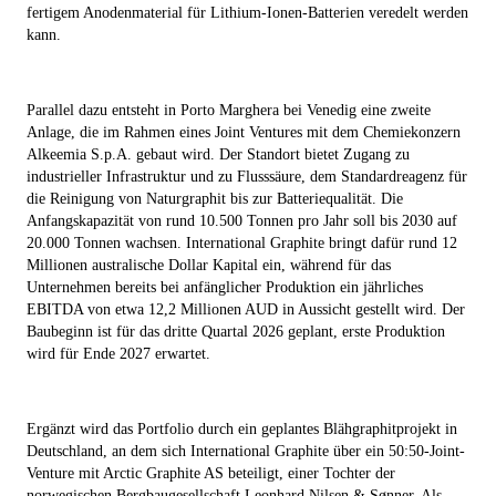
fertigem Anodenmaterial für Lithium-Ionen-Batterien veredelt werden
kann.
Parallel dazu entsteht in Porto Marghera bei Venedig eine zweite
Anlage, die im Rahmen eines Joint Ventures mit dem Chemiekonzern
Alkeemia S.p.A. gebaut wird. Der Standort bietet Zugang zu
industrieller Infrastruktur und zu Flusssäure, dem Standardreagenz für
die Reinigung von Naturgraphit bis zur Batteriequalität. Die
Anfangskapazität von rund 10.500 Tonnen pro Jahr soll bis 2030 auf
20.000 Tonnen wachsen. International Graphite bringt dafür rund 12
Millionen australische Dollar Kapital ein, während für das
Unternehmen bereits bei anfänglicher Produktion ein jährliches
EBITDA von etwa 12,2 Millionen AUD in Aussicht gestellt wird. Der
Baubeginn ist für das dritte Quartal 2026 geplant, erste Produktion
wird für Ende 2027 erwartet.
Ergänzt wird das Portfolio durch ein geplantes Blähgraphitprojekt in
Deutschland, an dem sich International Graphite über ein 50:50-Joint-
Venture mit Arctic Graphite AS beteiligt, einer Tochter der
norwegischen Bergbaugesellschaft Leonhard Nilsen & Sønner. Als