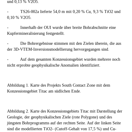
und 0,13 % V
2
O
5
.
-
TS26-002a lieferte 54,0 m mit 0,20 % Cu, 9,3 % TiO
2
und
0,10 % V
2
O
5
.
-
Innerhalb der OUI wurde über breite Bohrabschnitte eine
Kupfermineralisierung festgestellt.
-
Die Bohrergebnisse stimmen mit den Zielen überein, die aus
der 3D-VTEM-Inversionsmodellierung hervorgegangen sind.
-
Auf dem gesamten Konzessionsgebiet wurden mehrere noch
nicht erprobte geophysikalische Anomalien identifiziert.
Abbildung 1. Karte des Projekts South Contact Zone mit dem
Konzessionsgebiet Titac am südlichen Ende.
Abbildung 2. Karte des Konzessionsgebiets Titac mit Darstellung der
Geologie, der geophysikalischen Ziele (rote Polygone) und des
jüngsten Bohrprogramms auf der rechten Seite. Auf der linken Seite
sind die modellierten TiO
2
- (Cutoff-Gehalt von 17,5 %) und Cu-