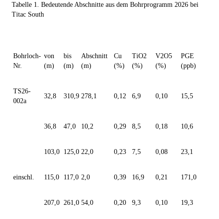
Tabelle 1. Bedeutende Abschnitte aus dem Bohrprogramm 2026 bei
Titac South
Bohrloch-
von
bis
Abschnitt
Cu
TiO
2
V
2
O
5
PGE
Nr.
(m)
(m)
(m)
(%)
(%)
(%)
(ppb)
TS26-
32,8
310,9
278,1
0,12
6,9
0,10
15,5
002a
36,8
47,0
10,2
0,29
8,5
0,18
10,6
103,0
125,0
22,0
0,23
7,5
0,08
23,1
einschl.
115,0
117,0
2,0
0,39
16,9
0,21
171,0
207,0
261,0
54,0
0,20
9,3
0,10
19,3