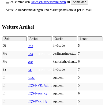
Ich stimme den
Datenschutzbestimmungen
zu.
Anmelden
Aktuelle Handelsmeldungen und Marktupdates direkt per E-Mail.
Weitere Artikel
Zeit
Artikel
Quelle
Leser
Di
inv3st.de
5
Rohstoffaktien mit Potenzial: Endeavour Silver, Almonty Industries und Agnico Eagle im Fokus!
TOP NEWS
Mo
derfinanzinvestor.de
7
Chancen & Risiken bei den Q2-Kennzahlen – Adobe, Almonty Industries, Apple, Microsoft
TOP NEWS
Mo
kapitalerhoehungen.de
6
Wasserstoff-Realität 2026: Nel ASA und A.H.T. Syngas liefern während sich BP zurückzieht
TOP NEWS
Sa
inv3st.de
7
KI-Revolution im Mittelstand: Salesforce und Oracle bedienen Konzerne, Miivo AI entlastet den Mittelstand
TOP NEWS
Fr
eqs.com
5
EQS-Adhoc: Branicks Group AG: Lock-Up Vereinbarungen über die Restrukturierung der Anleihe und der Schuldscheindarlehen vollumfänglich wirksam geworden
AD-HOC
Fr
EQS-NVR: Adtran Holdings, Inc.: Veröffentlichung der Gesamtzahl der Stimmrechte nach § 41 WpHG mit dem Ziel der europaweiten Verbreitung
eqs.com
5
Fr
EQS-News: cyan AG baut Präsenz in Europa mit der Einführung von Cybersicherheitslösungen bei Orange Romania weiter aus
eqs.com
6
Fr
EQS-PVR: Hypoport SE: Veröffentlichung gemäß § 40 Abs. 1 WpHG mit dem Ziel der europaweiten Verbreitung
eqs.com
5