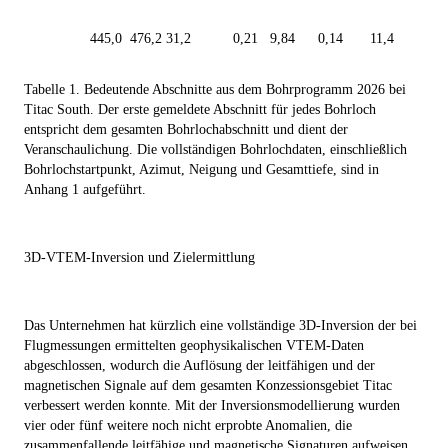
445,0
476,2
31,2
0,21
9,84
0,14
11,4
Tabelle 1. Bedeutende Abschnitte aus dem Bohrprogramm 2026 bei
Titac South. Der erste gemeldete Abschnitt für jedes Bohrloch
entspricht dem gesamten Bohrlochabschnitt und dient der
Veranschaulichung. Die vollständigen Bohrlochdaten, einschließlich
Bohrlochstartpunkt, Azimut, Neigung und Gesamttiefe, sind in
Anhang 1 aufgeführt.
3D-VTEM-Inversion und Zielermittlung
Das Unternehmen hat kürzlich eine vollständige 3D-Inversion der bei
Flugmessungen ermittelten geophysikalischen VTEM-Daten
abgeschlossen, wodurch die Auflösung der leitfähigen und der
magnetischen Signale auf dem gesamten Konzessionsgebiet Titac
verbessert werden konnte. Mit der Inversionsmodellierung wurden
vier oder fünf weitere noch nicht erprobte Anomalien, die
zusammenfallende leitfähige und magnetische Signaturen aufweisen,