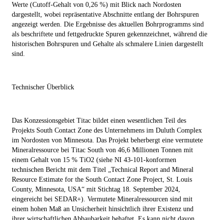
Werte (Cutoff-Gehalt von 0,26 %) mit Blick nach Nordosten
dargestellt, wobei repräsentative Abschnitte entlang der Bohrspuren
angezeigt werden. Die Ergebnisse des aktuellen Bohrprogramms sind
als beschriftete und fettgedruckte Spuren gekennzeichnet, während die
historischen Bohrspuren und Gehalte als schmalere Linien dargestellt
sind.
Technischer Überblick
Das Konzessionsgebiet Titac bildet einen wesentlichen Teil des
Projekts South Contact Zone des Unternehmens im Duluth Complex
im Nordosten von Minnesota. Das Projekt beherbergt eine vermutete
Mineralressource bei Titac South von 46,6 Millionen Tonnen mit
einem Gehalt von 15 % TiO
2
(siehe NI 43-101-konformen
technischen Bericht mit dem Titel „Technical Report and Mineral
Resource Estimate for the South Contact Zone Project, St. Louis
County, Minnesota, USA“ mit Stichtag 18. September 2024,
eingereicht bei SEDAR+).
Vermutete Mineralressourcen sind mit
einem hohen Maß an Unsicherheit hinsichtlich ihrer Existenz und
ihrer wirtschaftlichen Abbaubarkeit behaftet. Es kann nicht davon