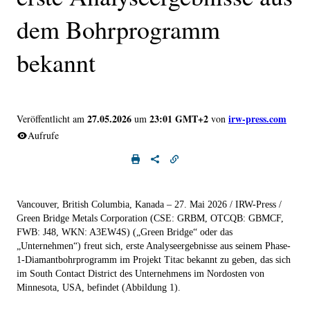
dem Bohrprogramm
bekannt
27.05.2026
23:01 GMT+2
irw-press.com
Veröffentlicht am
um
von
Aufrufe
Vancouver, British Columbia, Kanada – 27. Mai 2026 / IRW-Press /
Green Bridge Metals Corporation (CSE:
GRBM
, OTCQB:
GBMCF
,
FWB:
J48
, WKN:
A3EW4S
) (
„Green Bridge
“ oder das
„
Unternehmen
“) freut sich, erste Analyseergebnisse aus seinem Phase-
1-Diamantbohrprogramm im Projekt Titac bekannt zu geben, das sich
im South Contact District des Unternehmens im Nordosten von
Minnesota, USA, befindet (Abbildung 1).