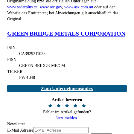
Originalmeldung bzw. die offiziellen Unterlagen auf
www.sedarplus.ca
,
www.sec.gov
,
www.asx.com.au
oder auf der
Website des Emittenten; bei Abweichungen gilt ausschließlich das
Original.
GREEN BRIDGE METALS CORPORATION
ISIN
CA3929211025
FISN
GREEN BRIDGE ME/CM
TICKER
FWB:J48
Zum Unternehmensindex
Artikel bewerten
Fehler im Artikel gefunden?
Jetzt melden.
Newsletter
E-Mail Adresse