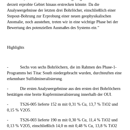
derzeit erprobte Gebiet hinaus erstrecken könnte. Da die
Analyseergebnisse der letzten drei Bohrlöcher, einschließlich einer
Stepout-Bohrung zur Erprobung einer neuen geophysikalischen
Anomalie, noch ausstehen, treten wir in eine wichtige Phase bei der
Bewertung des potenziellen Ausmaßes des Systems ein
.“
Highlights
-
Sechs von sechs Bohrlöchern, die im Rahmen des Phase-1-
Programms bei Titac South niedergebracht wurden, durchteuften eine
erkennbare Sulfidmineralisierung.
-
Die ersten Analyseergebnisse aus den ersten drei Bohrlöchern
bestätigen eine breite Kupfermineralisierung innerhalb der OUI.
-
TS26-005 lieferte 152 m mit 0,31 % Cu, 13,7 % TiO
2
und
0,15 % V
2
O
5
.
-
TS26-003 lieferte 190 m mit 0,30 % Cu, 11,4 % TiO
2
und
0,13 % V
2
O
5
, einschließlich 14,0 m mit 0,48 % Cu, 13,8 % TiO
2