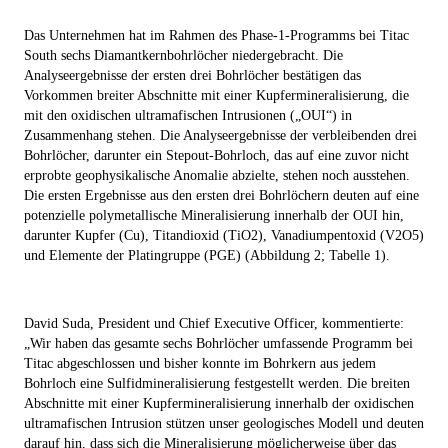
Das Unternehmen hat im Rahmen des Phase-1-Programms bei Titac
South sechs Diamantkernbohrlöcher niedergebracht. Die
Analyseergebnisse der ersten drei Bohrlöcher bestätigen das
Vorkommen breiter Abschnitte mit einer Kupfermineralisierung, die
mit den oxidischen ultramafischen Intrusionen („OUI“) in
Zusammenhang stehen. Die Analyseergebnisse der verbleibenden drei
Bohrlöcher, darunter ein Stepout-Bohrloch, das auf eine zuvor nicht
erprobte geophysikalische Anomalie abzielte, stehen noch ausstehen.
Die ersten Ergebnisse aus den ersten drei Bohrlöchern deuten auf eine
potenzielle polymetallische Mineralisierung innerhalb der OUI hin,
darunter Kupfer (Cu), Titandioxid (TiO
2
), Vanadiumpentoxid (V
2
O
5
)
und Elemente der Platingruppe (PGE) (Abbildung 2; Tabelle 1).
David Suda, President und Chief Executive Officer, kommentierte:
„Wir haben das gesamte sechs Bohrlöcher umfassende Programm bei
Titac abgeschlossen und bisher konnte im Bohrkern aus jedem
Bohrloch eine Sulfidmineralisierung festgestellt werden. Die breiten
Abschnitte mit einer Kupfermineralisierung innerhalb der oxidischen
ultramafischen Intrusion stützen unser geologisches Modell und deuten
darauf hin, dass sich die Mineralisierung möglicherweise über das