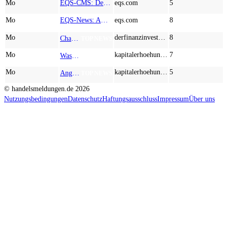
Mo
EQS-CMS: Deutsche Telekom AG: Veröffentlichung einer Kapitalmarktinformation
eqs.com
5
Mo
EQS-News: AUSTRIACARD HOLDINGS AG: Erfüllung der aufschiebenden Bedingung betreffend die kartellrechtlichen Freigaben im Zusammenhang mit dem freiwilligen Übernahmeangebot von DNP
eqs.com
8
Mo
derfinanzinvestor.de
8
Chancen & Risiken bei den Q2-Kennzahlen – Adobe, Almonty Industries, Apple, Microsoft
TOP NEWS
Mo
kapitalerhoehungen.de
7
Wasserstoff-Realität 2026: Nel ASA und A.H.T. Syngas liefern während sich BP zurückzieht
TOP NEWS
Mo
kapitalerhoehungen.de
5
Anglo American, Globex Mining, Lundin Mining - Rohstoff-Giganten vor dem nächsten Schub
TOP NEWS
© handelsmeldungen.de
2026
Nutzungsbedingungen
Datenschutz
Haftungsausschluss
Impressum
Über uns