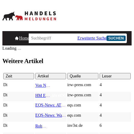
Homepage
Handelsmeldungen
Ad-Hoc-Meldungen
Erweiterte Suche
Unternehmensind
SUCHEN
Loading ...
Weitere Artikel
Zeit
Artikel
Quelle
Leser
Di
irw-press.com
4
Von Nodestream zu Nodestream: Warum resiliente Kommunikation zu einem strategischen Faktor in der modernen Verteidigung wird
AD-HOC
Di
irw-press.com
4
HM Exploration bohrt in Lewis Pilley’s 18,45 Meter mit 1,14 % Cu, 2,42 % Zn, 16,74 g/t Ag und 0,32 g/t Au in der oberen Linse und 5,42 m mit 1,99 % Cu, 1,66 % Zn, 15,49 g/t Ag und 0,8 g/t Au in der unteren Linse
AD-HOC
Di
EQS-News: AT&S startet mit einem starken Quartal in das neue Geschäftsjahr und bestätigt den Ausblick für das Gesamtjahr
eqs.com
4
Di
EQS-News: WashTec AG: Rekordumsatz von Mio. € 247,8 im ersten Halbjahr vor allem getrieben durch die Business Line Equipment; EBIT Marge bei 7,1%
eqs.com
4
Di
inv3st.de
6
Rohstoffaktien mit Potenzial: Endeavour Silver, Almonty Industries und Agnico Eagle im Fokus!
TOP NEWS