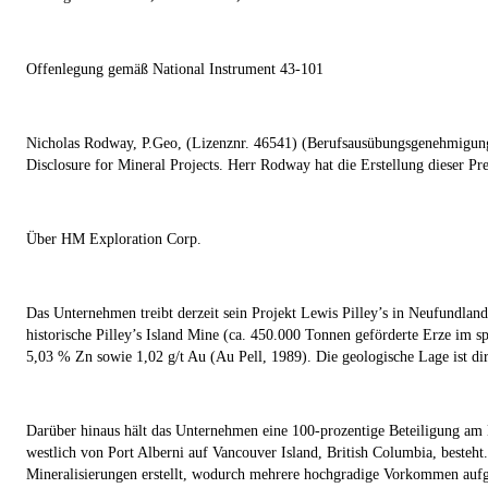
Offenlegung gemäß National Instrument 43-101
Nicholas Rodway, P.Geo, (Lizenznr. 46541) (Berufsausübungsgenehmigung 
Disclosure for Mineral Projects
. Herr Rodway hat die Erstellung dieser Pr
Über HM Exploration Corp.
Das Unternehmen treibt derzeit sein Projekt Lewis Pilley’s in Neufundl
historische Pilley’s Island Mine (ca. 450.000 Tonnen geförderte Erze im
5,03 % Zn sowie 1,02 g/t Au (Au Pell, 1989). Die geologische Lage ist 
Darüber hinaus hält das Unternehmen eine 100-prozentige Beteiligung am 
westlich von Port Alberni auf Vancouver Island, British Columbia, besteh
Mineralisierungen erstellt, wodurch mehrere hochgradige Vorkommen aufg