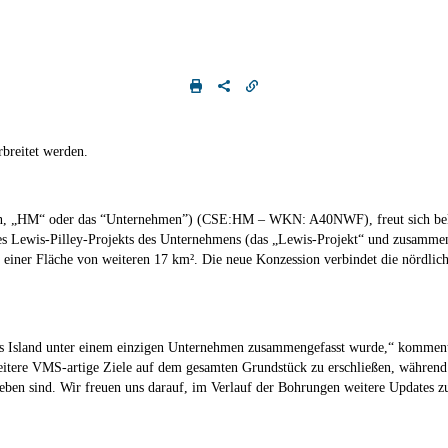
breitet werden.
n, „HM
“ oder das “
Unternehmen
”)
(CSE:HM – WKN: A40NWF)
, freut sich 
s Lewis-Pilley-Projekts des Unternehmens (das „
Lewis-Projekt
“ und zusammen
t einer Fläche von weiteren 17 km². Die neue Konzession verbindet die nördl
ey’s Island unter einem einzigen Unternehmen zusammengefasst wurde,
“ komment
eitere VMS-artige Ziele auf dem gesamten Grundstück zu erschließen, während 
ieben sind. Wir freuen uns darauf, im Verlauf der Bohrungen weitere Updates zu