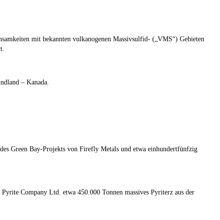
insamkeiten mit bekannten vulkanogenen Massivsulfid- („
VMS
“) Gebieten
t.
undland – Kanada.
 des Green Bay-Projekts von Firefly Metals und etwa einhundertfünfzig
land Pyrite Company Ltd. etwa 450.000 Tonnen massives Pyriterz aus der