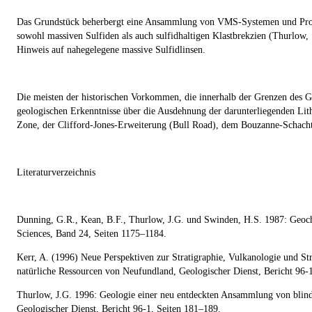
Das Grundstück beherbergt eine Ansammlung von VMS-Systemen und Prosp
sowohl massiven Sulfiden als auch sulfidhaltigen Klastbrekzien (Thurlow,
Hinweis auf nahegelegene massive Sulfidlinsen.
Die meisten der historischen Vorkommen, die innerhalb der Grenzen des Gr
geologischen Erkenntnisse über die Ausdehnung der darunterliegenden Lith
Zone, der Clifford-Jones-Erweiterung (Bull Road), dem Bouzanne-Schach
Literaturverzeichnis
Dunning, G.R., Kean, B.F., Thurlow, J.G. und Swinden, H.S. 1987: Geoc
Sciences, Band 24, Seiten 1175–1184.
Kerr, A. (1996) Neue Perspektiven zur Stratigraphie, Vulkanologie und 
natürliche Ressourcen von Neufundland, Geologischer Dienst, Bericht 96-
Thurlow, J.G. 1996: Geologie einer neu entdeckten Ansammlung von blinde
Geologischer Dienst, Bericht 96-1, Seiten 181–189.