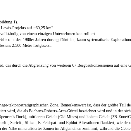
bildung 1).
s Lewis-Projekts auf ~60,25 km².
 vollständig von einem einzigen Unternehmen kontrolliert.
Brinco in den 1980er Jahren durchgeführt hat, kaum systematische Exploration
stens 2.500 Meter fortgesetzt.
nd, das durch die Abgrenzung von weiteren 67 Bergbaukonzessionen auf eine G
ge-tektonostratigraphischen Zone. Bemerkenswert ist, dass der größte Teil de
iziert wird, die als Buchans-Roberts-Arm-Gürtel bezeichnet wird und in der sic
(Spencer’s Dock), mittlerem Gehalt (Old Mines) und hohem Gehalt (3B-Zone/Clif
rit-, Sericit-, Silica-, K-Feldspat- und Epidot-Alterationen flankiert, wie s
t in der Nähe mineralisierter Zonen im Allgemeinen zunimmt, während die Gebie