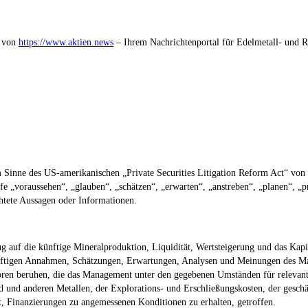
t von
https://www.aktien.news
– Ihrem Nachrichtenportal für Edelmetall- und Ro
m Sinne des US-amerikanischen „Private Securities Litigation Reform Act“ von
fe „voraussehen“, „glauben“, „schätzen“, „erwarten“, „anstreben“, „planen“, „
htete Aussagen oder Informationen.
ug auf die künftige Mineralproduktion, Liquidität, Wertsteigerung und das K
nünftigen Annahmen, Schätzungen, Erwartungen, Analysen und Meinungen des 
en beruhen, die das Management unter den gegebenen Umständen für relevant u
 und anderen Metallen, der Explorations- und Erschließungskosten, der geschät
it, Finanzierungen zu angemessenen Konditionen zu erhalten, getroffen.