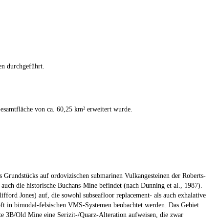
en durchgeführt.
esamtfläche von ca. 60,25 km² erweitert wurde.
s Grundstücks auf ordovizischen submarinen Vulkangesteinen der Roberts-
h auch die historische Buchans-Mine befindet (nach Dunning et al., 1987).
ford Jones) auf, die sowohl subseafloor replacement- als auch exhalative
ie oft in bimodal-felsischen VMS-Systemen beobachtet werden. Das Gebiet
te 3B/Old Mine eine Serizit-/Quarz-Alteration aufweisen, die zwar