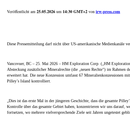
25.05.2026
14:30 GMT+2
irw-press.com
Veröffentlicht am
um
von
Diese Pressemitteilung darf nicht über US-amerikanische Medienkanäle ver
Vancovuer, BC
– 25. Mai 2026 – HM Exploration Corp. („
HM Exploratio
Absteckung zusätzlicher Mineralrechte (die „
neuen Rechte
“) im Rahmen de
erweitert hat. Die neue Konzession umfasst 67 Mineralienkonzessionen mi
Pilley’s Island kontrolliert.
„
Dies ist das erste Mal in der jüngeren Geschichte, dass die gesamte Pill
Kontrolle über das gesamte Gebiet haben, konzentrieren wir uns darauf, w
fortsetzen, wo mehrere vielversprechende Ziele seit Jahren ungetestet gebl