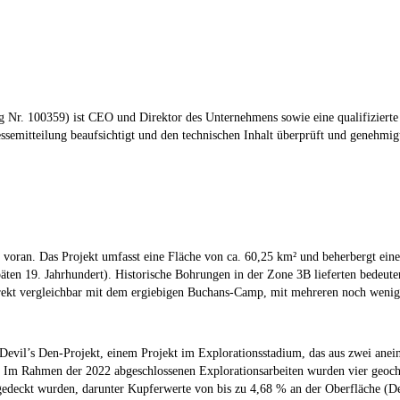
Nr. 100359) ist CEO und Direktor des Unternehmens sowie eine qualifizierte
essemitteilung beaufsichtigt und den technischen Inhalt überprüft und genehmig
and voran. Das Projekt umfasst eine Fläche von ca. 60,25 km² und beherbergt
 späten 19. Jahrhundert). Historische Bohrungen in der Zone 3B lieferten bed
direkt vergleichbar mit dem ergiebigen Buchans-Camp, mit mehreren noch we
Devil’s Den-Projekt, einem Projekt im Explorationsstadium, das aus zwei anei
t. Im Rahmen der 2022 abgeschlossenen Explorationsarbeiten wurden vier geoch
edeckt wurden, darunter Kupferwerte von bis zu 4,68 % an der Oberfläche (De