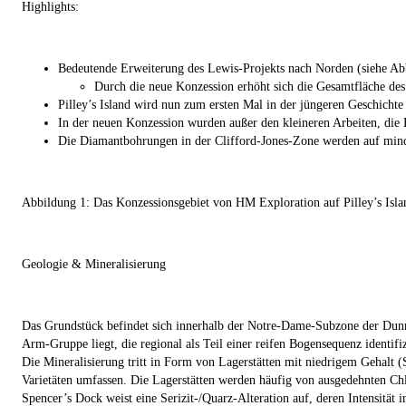
Highlights:
Bedeutende Erweiterung des Lewis-Projekts nach Norden (siehe Ab
Durch die neue Konzession erhöht sich die Gesamtfläche de
Pilley’s Island wird nun zum ersten Mal in der jüngeren Geschichte
In der neuen Konzession wurden außer den kleineren Arbeiten, die 
Die Diamantbohrungen in der Clifford-Jones-Zone werden auf minde
Abbildung 1: Das Konzessionsgebiet von HM Exploration auf Pilley’s Isla
Geologie & Mineralisierung
Das Grundstück befindet sich innerhalb der Notre-Dame-Subzone der Dunna
Arm-Gruppe liegt, die regional als Teil einer reifen Bogensequenz identif
Die Mineralisierung tritt in Form von Lagerstätten mit niedrigem Gehalt 
Varietäten umfassen. Die Lagerstätten werden häufig von ausgedehnten Chlo
Spencer’s Dock weist eine Serizit-/Quarz-Alteration auf, deren Intensitä