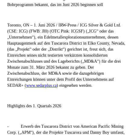
Bohrprogramm bekannt, das im Juni 2026 beginnen soll
Toronto, ON – 1. Juni 2026 / IRW-Press / ICG Silver & Gold Ltd.
(CSE: ICG) (FWB: JI0) (OTC Pink: ICGSF) („ICG“ oder das
„Unternehmen“)
, ein Edelmetallexplorationsunternehmen, dessen
Hauptaugenmerk auf den Tuscarora District in Elko County, Nevada,
(das „
Projekt
“ oder der „
Distrikt
“) gerichtet ist, freut sich, das
Einreichen seines nicht testierten verkürzten konsolidierten
Zwischenabschlusses und des Lageberichts („
MD&A
“) für die drei
Monate zum 31. März 2026 bekannt zu geben. Der
Zwischenabschluss, der MD&A sowie die dazugehörigen
Einreichungen können unter dem Profil des Unternehmens auf
SEDAR+ (
www.sedarplus.ca
) eingesehen werden.
Highlights des 1. Quartals 2026
-
Erwerb des Tuscarora District von American Pacific Mining
Corp. („
APM
“), der die Projekte Tuscarora und Danny Boy umfasst,