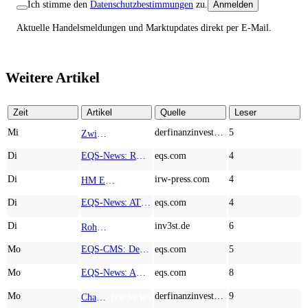
Ich stimme den
Datenschutzbestimmungen
zu.
Anmelden
Aktuelle Handelsmeldungen und Marktupdates direkt per E-Mail.
Weitere Artikel
Zeit
Artikel
Quelle
Leser
Mi
derfinanzinvestor.de
5
Zwischen Allzeithoch und M&A-Fieber: Adidas, Commerzbank, Desert Gold
TOP NEWS
Di
EQS-News: RM Rheiner Management AG: Halbjahresergebnis 2026
eqs.com
4
Di
irw-press.com
4
HM Exploration bohrt in Lewis Pilley’s 18,45 Meter mit 1,14 % Cu, 2,42 % Zn, 16,74 g/t Ag und 0,32 g/t Au in der oberen Linse und 5,42 m mit 1,99 % Cu, 1,66 % Zn, 15,49 g/t Ag und 0,8 g/t Au in der unteren Linse
AD-HOC
Di
EQS-News: AT&S startet mit einem starken Quartal in das neue Geschäftsjahr und bestätigt den Ausblick für das Gesamtjahr
eqs.com
4
Di
inv3st.de
6
Rohstoffaktien mit Potenzial: Endeavour Silver, Almonty Industries und Agnico Eagle im Fokus!
TOP NEWS
Mo
EQS-CMS: Deutsche Telekom AG: Veröffentlichung einer Kapitalmarktinformation
eqs.com
5
Mo
EQS-News: AUSTRIACARD HOLDINGS AG: Erfüllung der aufschiebenden Bedingung betreffend die kartellrechtlichen Freigaben im Zusammenhang mit dem freiwilligen Übernahmeangebot von DNP
eqs.com
8
Mo
derfinanzinvestor.de
9
Chancen & Risiken bei den Q2-Kennzahlen – Adobe, Almonty Industries, Apple, Microsoft
TOP NEWS