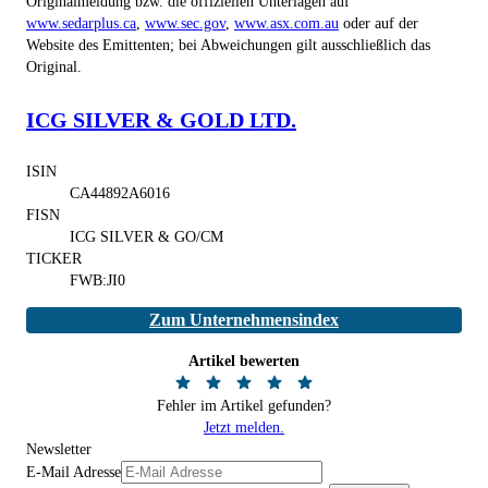
Originalmeldung bzw. die offiziellen Unterlagen auf
www.sedarplus.ca
,
www.sec.gov
,
www.asx.com.au
oder auf der
Website des Emittenten; bei Abweichungen gilt ausschließlich das
Original.
ICG SILVER & GOLD LTD.
ISIN
CA44892A6016
FISN
ICG SILVER & GO/CM
TICKER
FWB:JI0
Zum Unternehmensindex
Artikel bewerten
Fehler im Artikel gefunden?
Jetzt melden.
Newsletter
E-Mail Adresse