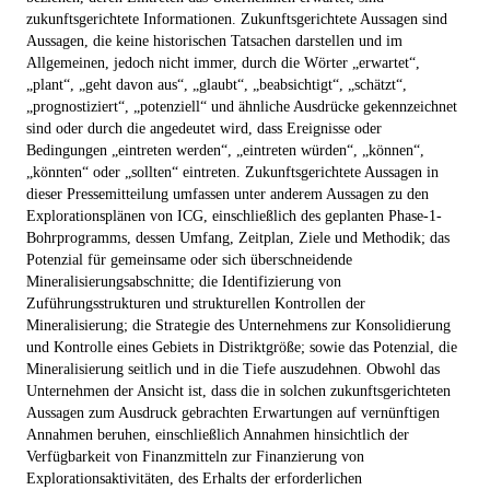
zukunftsgerichtete Informationen. Zukunftsgerichtete Aussagen sind
Aussagen, die keine historischen Tatsachen darstellen und im
Allgemeinen, jedoch nicht immer, durch die Wörter „erwartet“,
„plant“, „geht davon aus“, „glaubt“, „beabsichtigt“, „schätzt“,
„prognostiziert“, „potenziell“ und ähnliche Ausdrücke gekennzeichnet
sind oder durch die angedeutet wird, dass Ereignisse oder
Bedingungen „eintreten werden“, „eintreten würden“, „können“,
„könnten“ oder „sollten“ eintreten. Zukunftsgerichtete Aussagen in
dieser Pressemitteilung umfassen unter anderem Aussagen zu den
Explorationsplänen von ICG, einschließlich des geplanten Phase-1-
Bohrprogramms, dessen Umfang, Zeitplan, Ziele und Methodik; das
Potenzial für gemeinsame oder sich überschneidende
Mineralisierungsabschnitte; die Identifizierung von
Zuführungsstrukturen und strukturellen Kontrollen der
Mineralisierung; die Strategie des Unternehmens zur Konsolidierung
und Kontrolle eines Gebiets in Distriktgröße; sowie das Potenzial, die
Mineralisierung seitlich und in die Tiefe auszudehnen. Obwohl das
Unternehmen der Ansicht ist, dass die in solchen zukunftsgerichteten
Aussagen zum Ausdruck gebrachten Erwartungen auf vernünftigen
Annahmen beruhen, einschließlich Annahmen hinsichtlich der
Verfügbarkeit von Finanzmitteln zur Finanzierung von
Explorationsaktivitäten, des Erhalts der erforderlichen