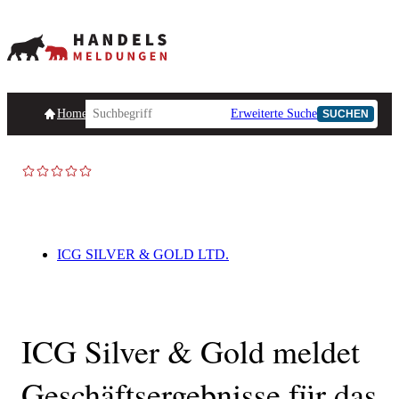
Homepage
Handelsmeldungen
Ad-Hoc-Meldungen
Erweiterte Suche
Unternehmensind
SUCHEN
AD-HOC
ICG SILVER & GOLD LTD.
ICG Silver & Gold meldet
Geschäftsergebnisse für das