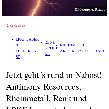
Bilderquelle:
Pixabay
TOP NEWS
LPKF LASER
RENK
&
RHEINMETALL
GROUP
ELECTRONICS
AKTIENGESELLSCHAFT
AG
SE
Jetzt geht´s rund in Nahost!
Antimony Resources,
Rheinmetall, Renk und