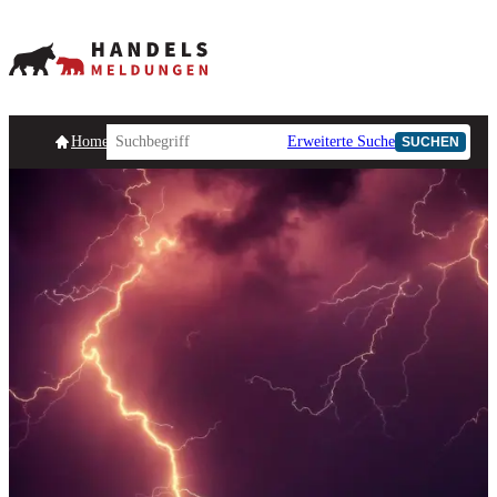
Homepage
Handelsmeldungen
Ad-Hoc-Meldungen
Erweiterte Suche
Unternehmensind
SUCHEN