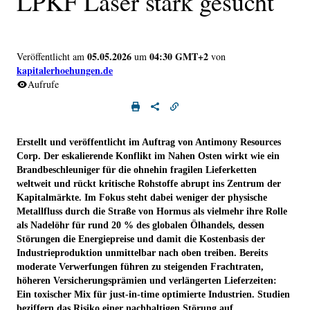
LPKF Laser stark gesucht
05.05.2026
04:30 GMT+2
Veröffentlicht am
um
von
kapitalerhoehungen.de
Aufrufe
Erstellt und veröffentlicht im Auftrag von Antimony Resources
Corp. Der eskalierende Konflikt im Nahen Osten wirkt wie ein
Brandbeschleuniger für die ohnehin fragilen Lieferketten
weltweit und rückt kritische Rohstoffe abrupt ins Zentrum der
Kapitalmärkte. Im Fokus steht dabei weniger der physische
Metallfluss durch die Straße von Hormus als vielmehr ihre Rolle
als Nadelöhr für rund 20 % des globalen Ölhandels, dessen
Störungen die Energiepreise und damit die Kostenbasis der
Industrieproduktion unmittelbar nach oben treiben. Bereits
moderate Verwerfungen führen zu steigenden Frachtraten,
höheren Versicherungsprämien und verlängerten Lieferzeiten:
Ein toxischer Mix für just-in-time optimierte Industrien. Studien
beziffern das Risiko einer nachhaltigen Störung auf