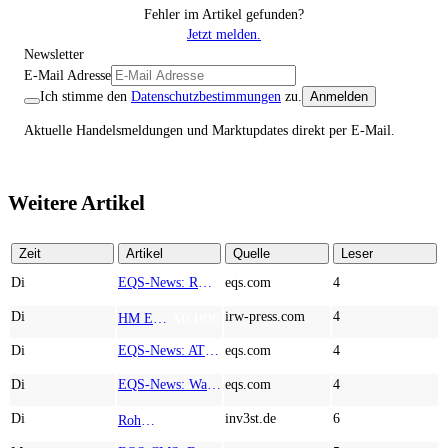
Fehler im Artikel gefunden?
Jetzt melden.
Newsletter
E-Mail Adresse
Ich stimme den
Datenschutzbestimmungen
zu.
Anmelden
Aktuelle Handelsmeldungen und Marktupdates direkt per E-Mail.
Weitere Artikel
Zeit
Artikel
Quelle
Leser
Di
EQS-News: RM Rheiner Management AG: Halbjahresergebnis 2026
eqs.com
4
Di
irw-press.com
4
HM Exploration bohrt in Lewis Pilley’s 18,45 Meter mit 1,14 % Cu, 2,42 % Zn, 16,74 g/t Ag und 0,32 g/t Au in der oberen Linse und 5,42 m mit 1,99 % Cu, 1,66 % Zn, 15,49 g/t Ag und 0,8 g/t Au in der unteren Linse
AD-HOC
Di
EQS-News: AT&S startet mit einem starken Quartal in das neue Geschäftsjahr und bestätigt den Ausblick für das Gesamtjahr
eqs.com
4
Di
EQS-News: WashTec AG: Rekordumsatz von Mio. € 247,8 im ersten Halbjahr vor allem getrieben durch die Business Line Equipment; EBIT Marge bei 7,1%
eqs.com
4
Di
inv3st.de
6
Rohstoffaktien mit Potenzial: Endeavour Silver, Almonty Industries und Agnico Eagle im Fokus!
TOP NEWS