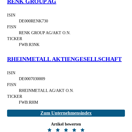
RENK GROUP AG
ISIN
DE000RENK730
FISN
RENK GROUP AG/AKT O.N.
TICKER
FWB:R3NK
RHEINMETALL AKTIENGESELLSCHAFT
ISIN
DE0007030009
FISN
RHEINMETALL AG/AKT O.N.
TICKER
FWB:RHM
Zum Unternehmensindex
Artikel bewerten