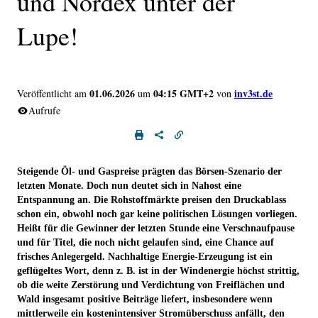
und Nordex unter der
Lupe!
01.06.2026
04:15 GMT+2
inv3st.de
Veröffentlicht am
um
von
Aufrufe
Steigende Öl- und Gaspreise prägten das Börsen-Szenario der
letzten Monate. Doch nun deutet sich in Nahost eine
Entspannung an. Die Rohstoffmärkte preisen den Druckablass
schon ein, obwohl noch gar keine politischen Lösungen vorliegen.
Heißt für die Gewinner der letzten Stunde eine Verschnaufpause
und für Titel, die noch nicht gelaufen sind, eine Chance auf
frisches Anlegergeld. Nachhaltige Energie-Erzeugung ist ein
geflügeltes Wort, denn z. B. ist in der Windenergie höchst strittig,
ob die weite Zerstörung und Verdichtung von Freiflächen und
Wald insgesamt positive Beiträge liefert, insbesondere wenn
mittlerweile ein kostenintensiver Stromüberschuss anfällt, den