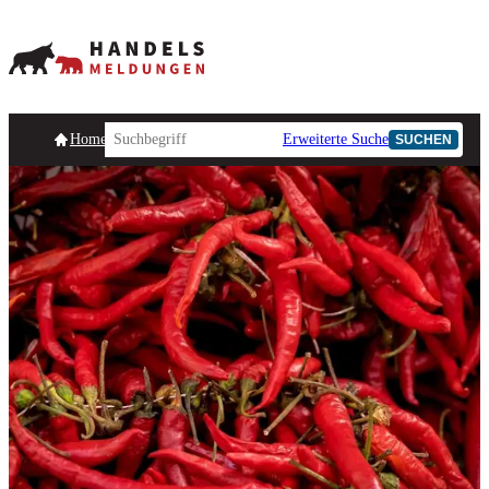
Homepage
Handelsmeldungen
Ad-Hoc-Meldungen
Erweiterte Suche
Unternehmensind
SUCHEN