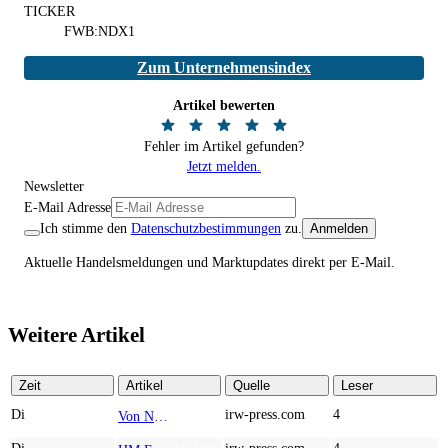
TICKER
FWB:NDX1
Zum Unternehmensindex
Artikel bewerten
Fehler im Artikel gefunden?
Jetzt melden.
Newsletter
E-Mail Adresse
Ich stimme den
Datenschutzbestimmungen
zu.
Anmelden
Aktuelle Handelsmeldungen und Marktupdates direkt per E-Mail.
Weitere Artikel
Zeit
Artikel
Quelle
Leser
Di
irw-press.com
4
Von Nodestream zu Nodestream: Warum resiliente Kommunikation zu einem strategischen Faktor in der modernen Verteidigung wird
AD-HOC