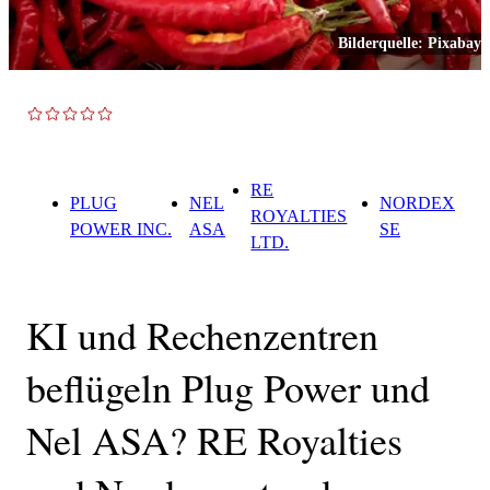
Bilderquelle:
Pixabay
TOP NEWS
RE
PLUG
NEL
NORDEX
ROYALTIES
POWER INC.
ASA
SE
LTD.
KI und Rechenzentren
beflügeln Plug Power und
Nel ASA? RE Royalties