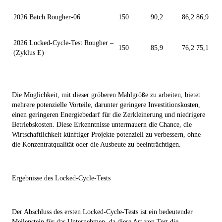
2026 Batch Rougher-06
150
90,2
86,2
86,9
2026 Locked-Cycle-Test Rougher –
150
85,9
76,2
75,1
(Zyklus E)
Die Möglichkeit, mit dieser gröberen Mahlgröße zu arbeiten, bietet
mehrere potenzielle Vorteile, darunter geringere Investitionskosten,
einen geringeren Energiebedarf für die Zerkleinerung und niedrigere
Betriebskosten. Diese Erkenntnisse untermauern die Chance, die
Wirtschaftlichkeit künftiger Projekte potenziell zu verbessern, ohne
die Konzentratqualität oder die Ausbeute zu beeinträchtigen.
Ergebnisse des Locked-Cycle-Tests
Der Abschluss des ersten Locked-Cycle-Tests ist ein bedeutender
Meilenstein für das Unternehmen, da diese Art von Test die