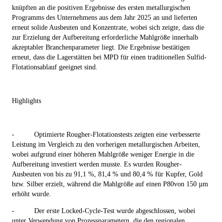
knüpften an die positiven Ergebnisse des ersten metallurgischen
Programms des Unternehmens aus dem Jahr 2025 an und lieferten
erneut solide Ausbeuten und Konzentrate, wobei sich zeigte, dass die
zur Erzielung der Aufbereitung erforderliche Mahlgröße innerhalb
akzeptabler Branchenparameter liegt. Die Ergebnisse bestätigen
erneut, dass die Lagerstätten bei MPD für einen traditionellen Sulfid-
Flotationsablauf geeignet sind.
Highlights
-
Optimierte Rougher-Flotationstests zeigten eine verbesserte
Leistung im Vergleich zu den vorherigen metallurgischen Arbeiten,
wobei aufgrund einer höheren Mahlgröße weniger Energie in die
Aufbereitung investiert werden musste.
Es wurden
Rougher-
Ausbeuten von bis zu
91,1 %, 81,4 % und 80,4 % für Kupfer, Gold
bzw. Silber erzielt, während die Mahlgröße auf einen P
80
von 150 µm
erhöht wurde.
-
Der erste Locked-Cycle-Test wurde abgeschlossen,
wobei
unter Verwendung von Prozessparametern, die den regionalen