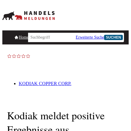
Homepage
Handelsmeldungen
Ad-Hoc-Meldungen
Erweiterte Suche
Unternehmensind
SUCHEN
AD-HOC
KODIAK COPPER CORP.
Kodiak meldet positive
Ergebnisse aus