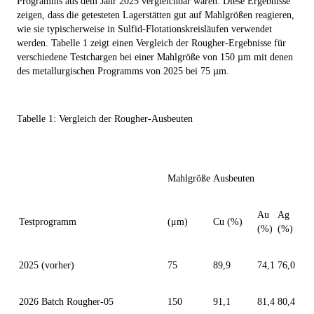
Programms aus dem Jahr 2025 vergleichbar waren. Diese Ergebnisse
zeigen, dass die getesteten Lagerstätten gut auf Mahlgrößen reagieren,
wie sie typischerweise in Sulfid-Flotationskreisläufen verwendet
werden. Tabelle 1 zeigt einen Vergleich der Rougher-Ergebnisse für
verschiedene Testchargen bei einer Mahlgröße von 150 µm mit denen
des metallurgischen Programms von 2025 bei 75 µm.
Tabelle 1:
Vergleich der Rougher-Ausbeuten
Mahlgröße
Ausbeuten
Au
Ag
Testprogramm
(μm)
Cu (%)
(%)
(%)
2025 (vorher)
75
89,9
74,1
76,0
2026 Batch Rougher-05
150
91,1
81,4
80,4