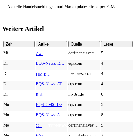
Aktuelle Handelsmeldungen und Marktupdates direkt per E-Mail.
Weitere Artikel
Zeit
Artikel
Quelle
Leser
Mi
derfinanzinvestor.de
5
Zwischen Allzeithoch und M&A-Fieber: Adidas, Commerzbank, Desert Gold
TOP NEWS
Di
EQS-News: RM Rheiner Management AG: Halbjahresergebnis 2026
eqs.com
4
Di
irw-press.com
4
HM Exploration bohrt in Lewis Pilley’s 18,45 Meter mit 1,14 % Cu, 2,42 % Zn, 16,74 g/t Ag und 0,32 g/t Au in der oberen Linse und 5,42 m mit 1,99 % Cu, 1,66 % Zn, 15,49 g/t Ag und 0,8 g/t Au in der unteren Linse
AD-HOC
Di
EQS-News: AT&S startet mit einem starken Quartal in das neue Geschäftsjahr und bestätigt den Ausblick für das Gesamtjahr
eqs.com
4
Di
inv3st.de
6
Rohstoffaktien mit Potenzial: Endeavour Silver, Almonty Industries und Agnico Eagle im Fokus!
TOP NEWS
Mo
EQS-CMS: Deutsche Telekom AG: Veröffentlichung einer Kapitalmarktinformation
eqs.com
5
Mo
EQS-News: AUSTRIACARD HOLDINGS AG: Erfüllung der aufschiebenden Bedingung betreffend die kartellrechtlichen Freigaben im Zusammenhang mit dem freiwilligen Übernahmeangebot von DNP
eqs.com
8
Mo
derfinanzinvestor.de
9
Chancen & Risiken bei den Q2-Kennzahlen – Adobe, Almonty Industries, Apple, Microsoft
TOP NEWS
Mo
kapitalerhoehungen.de
7