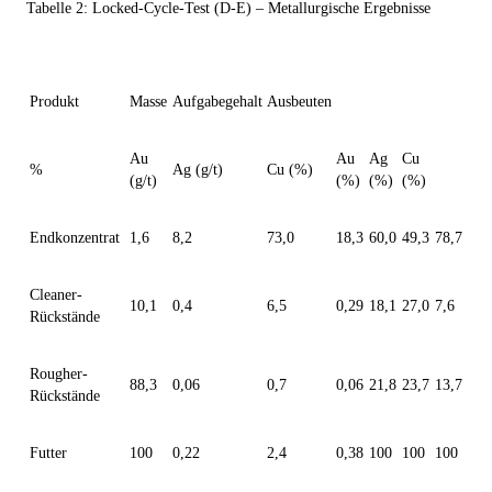
Tabelle 2:
Locked-Cycle-Test (D-E) – Metallurgische Ergebnisse
Produkt
Masse
Aufgabegehalt
Ausbeuten
Au
Au
Ag
Cu
%
Ag (g/t)
Cu (%)
(g/t)
(%)
(%)
(%)
Endkonzentrat
1,6
8,2
73,0
18,3
60,0
49,3
78,7
Cleaner-
10,1
0,4
6,5
0,29
18,1
27,0
7,6
Rückstände
Rougher-
88,3
0,06
0,7
0,06
21,8
23,7
13,7
Rückstände
Futter
100
0,22
2,4
0,38
100
100
100