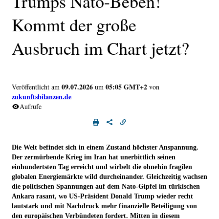
Trumps Nato-Beben!
Kommt der große
Ausbruch im Chart jetzt?
09.07.2026
05:05 GMT+2
Veröffentlicht am
um
von
zukunftsbilanzen.de
Aufrufe
Die Welt befindet sich in einem Zustand höchster Anspannung.
Der zermürbende Krieg im Iran hat unerbittlich seinen
einhundertsten Tag erreicht und wirbelt die ohnehin fragilen
globalen Energiemärkte wild durcheinander. Gleichzeitig wachsen
die politischen Spannungen auf dem Nato-Gipfel im türkischen
Ankara rasant, wo US-Präsident Donald Trump wieder recht
lautstark und mit Nachdruck mehr finanzielle Beteiligung von
den europäischen Verbündeten fordert. Mitten in diesem