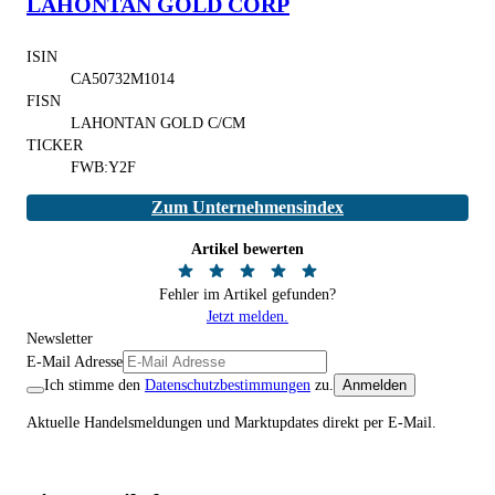
LAHONTAN GOLD CORP
ISIN
CA50732M1014
FISN
LAHONTAN GOLD C/CM
TICKER
FWB:Y2F
Zum Unternehmensindex
Artikel bewerten
Fehler im Artikel gefunden?
Jetzt melden.
Newsletter
E-Mail Adresse
Ich stimme den
Datenschutzbestimmungen
zu.
Anmelden
Aktuelle Handelsmeldungen und Marktupdates direkt per E-Mail.