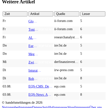
Weitere Artikel
Zeit
Artikel
Quelle
Leser
Fr
ii-forum.com
5
Globex Mining Enterprises: What If the Smartest Mining Bet Isn’t a Mine?
TOP NEWS
Fr
ii-forum.com
6
Tonies: The Screen-Free Audio Revolution Taking Over Children’s Rooms Worldwide
TOP NEWS
Fr
researchanalyst.com
6
ALMONTY INDUSTRIES - Das strategische Wolfram-Bollwerk gegen Chinas Rohstoff-Monopol
TOP NEWS
Do
inv3st.de
5
Europa vor Wolfram-Schock? Konzerne wie Airbus und Siemens unter Druck – Verdoppler bei Almonty möglich?
TOP NEWS
Do
inv3st.de
5
Megatrend KI-Infrastruktur: Das Billionen-Rennen von Palantir, Micron, American Atomics und AMD geht weiter
TOP NEWS
Mi
derfinanzinvestor.de
6
Zwischen Allzeithoch und M&A-Fieber: Adidas, Commerzbank, Desert Gold
TOP NEWS
Di
irw-press.com
5
Inturai Ventures beweist seine Fähigkeiten zur luftgestützten Präsenzerkennung und adressiert die Märkte für Verteidigung, Sicherheit und Rettungsdienste
AD-HOC
Di
inv3st.de
8
Rohstoffaktien mit Potenzial: Endeavour Silver, Almonty Industries und Agnico Eagle im Fokus!
TOP NEWS
03.08.
EQS-CMS: Deutsche Telekom AG: Veröffentlichung einer Kapitalmarktinformation
eqs.com
5
03.08.
EQS-News: AUSTRIACARD HOLDINGS AG: Erfüllung der aufschiebenden Bedingung betreffend die kartellrechtlichen Freigaben im Zusammenhang mit dem freiwilligen Übernahmeangebot von DNP
eqs.com
8
© handelsmeldungen.de
2026
Nutzungsbedingungen
Datenschutz
Haftungsausschluss
Impressum
Über uns