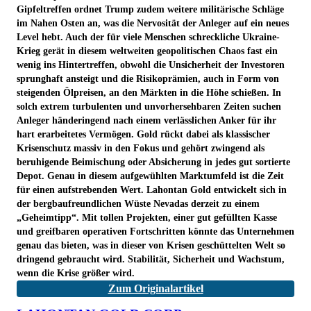
Gipfeltreffen ordnet Trump zudem weitere militärische Schläge
im Nahen Osten an, was die Nervosität der Anleger auf ein neues
Level hebt. Auch der für viele Menschen schreckliche Ukraine-
Krieg gerät in diesem weltweiten geopolitischen Chaos fast ein
wenig ins Hintertreffen, obwohl die Unsicherheit der Investoren
sprunghaft ansteigt und die Risikoprämien, auch in Form von
steigenden Ölpreisen, an den Märkten in die Höhe schießen. In
solch extrem turbulenten und unvorhersehbaren Zeiten suchen
Anleger händeringend nach einem verlässlichen Anker für ihr
hart erarbeitetes Vermögen. Gold rückt dabei als klassischer
Krisenschutz massiv in den Fokus und gehört zwingend als
beruhigende Beimischung oder Absicherung in jedes gut sortierte
Depot. Genau in diesem aufgewühlten Marktumfeld ist die Zeit
für einen aufstrebenden Wert. Lahontan Gold entwickelt sich in
der bergbaufreundlichen Wüste Nevadas derzeit zu einem
„Geheimtipp“. Mit tollen Projekten, einer gut gefüllten Kasse
und greifbaren operativen Fortschritten könnte das Unternehmen
genau das bieten, was in dieser von Krisen geschüttelten Welt so
dringend gebraucht wird. Stabilität, Sicherheit und Wachstum,
wenn die Krise größer wird.
Zum Originalartikel