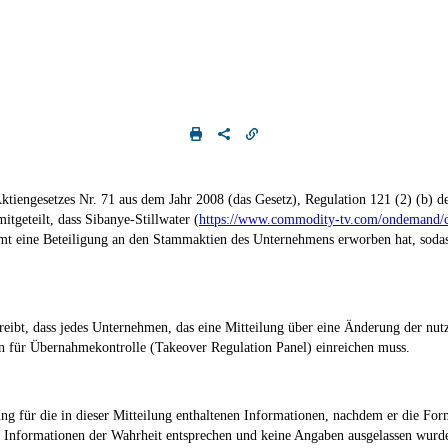
tiengesetzes Nr. 71 aus dem Jahr 2008 (das Gesetz), Regulation 121 (2) (b) de
tgeteilt, dass Sibanye-Stillwater (
https://www.commodity-tv.com/ondemand/com
amt eine Beteiligung an den Stammaktien des Unternehmens erworben hat, soda
reibt, dass jedes Unternehmen, das eine Mitteilung über eine Änderung der nutz
n für Übernahmekontrolle (Takeover Regulation Panel) einreichen muss.
g für die in dieser Mitteilung enthaltenen Informationen, nachdem er die For
en Informationen der Wahrheit entsprechen und keine Angaben ausgelassen wurde