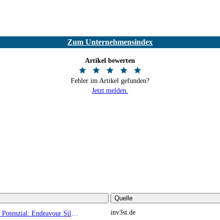
Zum Unternehmensindex
Artikel bewerten
Fehler im Artikel gefunden?
Jetzt melden.
Quelle
inv3st.de
Rohstoffaktien mit Potenzial: Endeavour Silver, Almonty Industries und Agnico Eagle im Fokus!
TOP NEWS