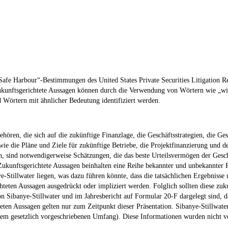
fe Harbour“-Bestimmungen des United States Private Securities Litigation Ref
ukunftsgerichtete Aussagen können durch die Verwendung von Wörtern wie „wird
d Wörtern mit ähnlicher Bedeutung identifiziert werden.
hören, die sich auf die zukünftige Finanzlage, die Geschäftsstrategien, die Ge
 die Pläne und Ziele für zukünftige Betriebe, die Projektfinanzierung und de
n, sind notwendigerweise Schätzungen, die das beste Urteilsvermögen der Gesc
Zukunftsgerichtete Aussagen beinhalten eine Reihe bekannter und unbekannter 
Stillwater liegen, was dazu führen könnte, dass die tatsächlichen Ergebnisse 
hteten Aussagen ausgedrückt oder impliziert werden. Folglich sollten diese zu
 von Sibanye-Stillwater und im Jahresbericht auf Formular 20-F dargelegt sind
en Aussagen gelten nur zum Zeitpunkt dieser Präsentation. Sibanye-Stillwater 
n dem gesetzlich vorgeschriebenen Umfang). Diese Informationen wurden nicht v