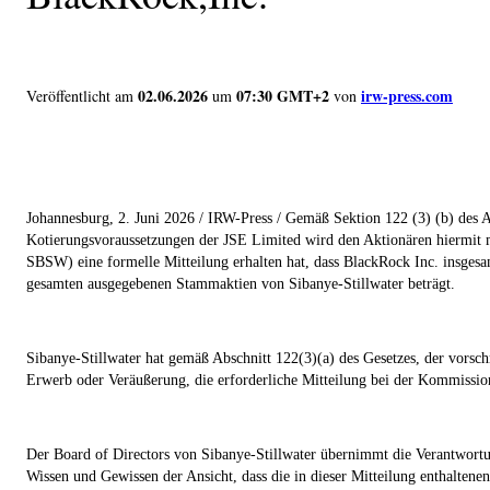
02.06.2026
07:30 GMT+2
irw-press.com
Veröffentlicht am
um
von
Johannesburg,
2. Juni 202
6 / IRW-Press /
Gemäß Sektion 122 (3) (b) des Ak
Kotierungsvoraussetzungen der JSE Limited wird den Aktionären hiermit mi
SBSW) eine formelle Mitteilung erhalten hat, dass BlackRock Inc. insges
gesamten ausgegebenen Stammaktien von Sibanye-Stillwater beträgt.
Sibanye-Stillwater hat gemäß Abschnitt 122(3)(a) des Gesetzes, der vorsch
Erwerb oder Veräußerung, die erforderliche Mitteilung bei der Kommissio
Der Board of Directors von Sibanye-Stillwater übernimmt die Verantwortun
Wissen und Gewissen der Ansicht, dass die in dieser Mitteilung enthalten