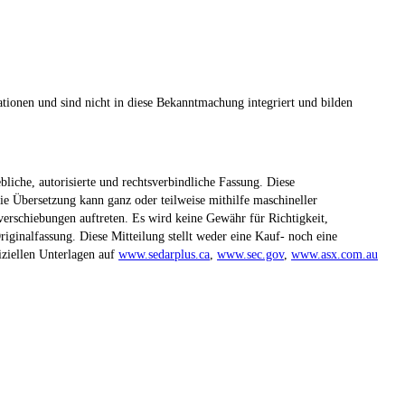
tionen und sind nicht in diese Bekanntmachung integriert und bilden
liche, autorisierte und rechtsverbindliche Fassung. Diese
ie Übersetzung kann ganz oder teilweise mithilfe maschineller
erschiebungen auftreten. Es wird keine Gewähr für Richtigkeit,
riginalfassung. Diese Mitteilung stellt weder eine Kauf- noch eine
iziellen Unterlagen auf
www.sedarplus.ca
,
www.sec.gov
,
www.asx.com.au