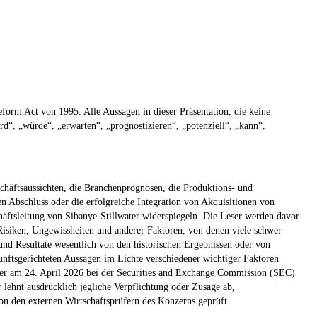
orm Act von 1995. Alle Aussagen in dieser Präsentation, die keine
“, „würde“, „erwarten“, „prognostizieren“, „potenziell“, „kann“,
schäftsaussichten, die Branchenprognosen, die Produktions- und
n Abschluss oder die erfolgreiche Integration von Akquisitionen von
häftsleitung von Sibanye-Stillwater widerspiegeln. Die Leser werden davor
Risiken, Ungewissheiten und anderer Faktoren, von denen viele schwer
und Resultate wesentlich von den historischen Ergebnissen oder von
kunftsgerichteten Aussagen im Lichte verschiedener wichtiger Faktoren
, der am 24. April 2026 bei der Securities and Exchange Commission (SEC)
lehnt ausdrücklich jegliche Verpflichtung oder Zusage ab,
on den externen Wirtschaftsprüfern des Konzerns geprüft.