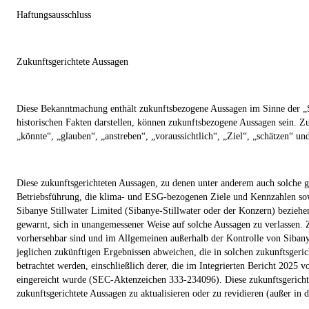
Haftungsausschluss
Zukunftsgerichtete Aussagen
Diese Bekanntmachung enthält zukunftsbezogene Aussagen im Sinne der „Sa
historischen Fakten darstellen, können zukunftsbezogene Aussagen sein. Z
„könnte“, „glauben“, „anstreben“, „voraussichtlich“, „Ziel“, „schätzen“ un
Diese zukunftsgerichteten Aussagen, zu denen unter anderem auch solche ge
Betriebsführung, die klima- und ESG-bezogenen Ziele und Kennzahlen sowie
Sibanye Stillwater Limited (Sibanye-Stillwater oder der Konzern) beziehe
gewarnt, sich in unangemessener Weise auf solche Aussagen zu verlassen. 
vorhersehbar sind und im Allgemeinen außerhalb der Kontrolle von Sibanye-
jeglichen zukünftigen Ergebnissen abweichen, die in solchen zukunftsgeric
betrachtet werden, einschließlich derer, die im Integrierten Bericht 2025
eingereicht wurde (SEC-Aktenzeichen 333-234096). Diese zukunftsgerichtet
zukunftsgerichtete Aussagen zu aktualisieren oder zu revidieren (außer i