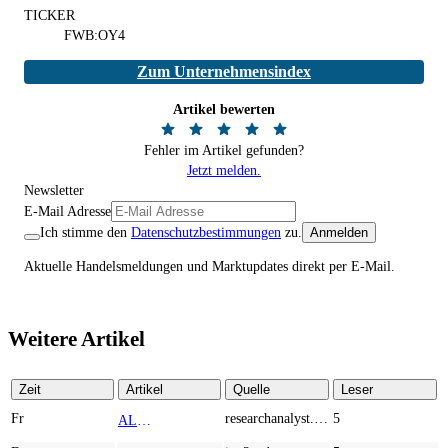
TICKER
FWB:OY4
Zum Unternehmensindex
Artikel bewerten
Fehler im Artikel gefunden?
Jetzt melden.
Newsletter
E-Mail Adresse
Ich stimme den
Datenschutzbestimmungen
zu.
Anmelden
Aktuelle Handelsmeldungen und Marktupdates direkt per E-Mail.
Weitere Artikel
Zeit
Artikel
Quelle
Leser
Fr
researchanalyst.com
5
ALMONTY INDUSTRIES - Das strategische Wolfram-Bollwerk gegen Chinas Rohstoff-Monopol
TOP NEWS