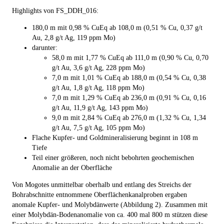
Highlights von
FS_DDH_016:
180,0 m mit 0,98 % CuEq ab 108,0 m
(0,51 % Cu, 0,37 g/t
Au, 2,8 g/t Ag, 119 ppm Mo)
darunter:
58,0 m mit 1,77 % CuEq ab 111,0 m
(0,90 % Cu, 0,70
g/t Au, 3,6 g/t Ag, 228 ppm Mo)
7,0 m mit 1,01 % CuEq ab 188,0 m (0,54 % Cu, 0,38
g/t Au, 1,8 g/t Ag, 118 ppm Mo)
7,0 m mit 1,29 % CuEq ab 236,0 m (0,91 % Cu, 0,16
g/t Au, 11,9 g/t Ag, 143 ppm Mo)
9,0 m mit 2,84 % CuEq ab 276,0 m (1,32 % Cu, 1,34
g/t Au, 7,5 g/t Ag, 105 ppm Mo)
Flache Kupfer- und Goldmineralisierung beginnt in 108 m
Tiefe
Teil einer größeren, noch nicht bebohrten geochemischen
Anomalie an der Oberfläche
Von Mogotes unmittelbar oberhalb und entlang des Streichs der
Bohrabschnitte entnommene Oberflächenkanalproben ergaben
anomale Kupfer- und Molybdänwerte (Abbildung 2). Zusammen mit
einer Molybdän-Bodenanomalie von ca. 400 mal 800 m stützen diese