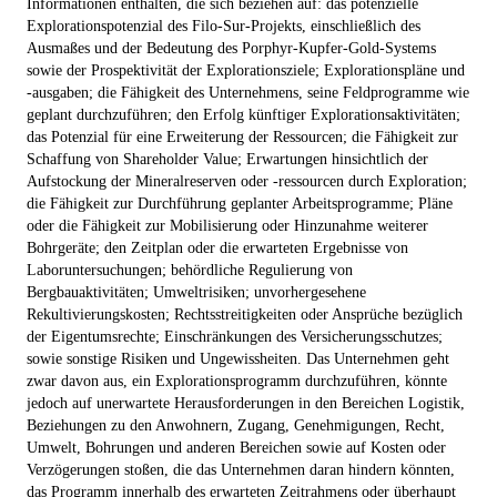
Informationen enthalten, die sich beziehen auf: das potenzielle
Explorationspotenzial des Filo-Sur-Projekts, einschließlich des
Ausmaßes und der Bedeutung des Porphyr-Kupfer-Gold-Systems
sowie der Prospektivität der Explorationsziele; Explorationspläne und
-ausgaben; die Fähigkeit des Unternehmens, seine Feldprogramme wie
geplant durchzuführen; den Erfolg künftiger Explorationsaktivitäten;
das Potenzial für eine Erweiterung der Ressourcen; die Fähigkeit zur
Schaffung von Shareholder Value; Erwartungen hinsichtlich der
Aufstockung der Mineralreserven oder -ressourcen durch Exploration;
die Fähigkeit zur Durchführung geplanter Arbeitsprogramme; Pläne
oder die Fähigkeit zur Mobilisierung oder Hinzunahme weiterer
Bohrgeräte; den Zeitplan oder die erwarteten Ergebnisse von
Laboruntersuchungen; behördliche Regulierung von
Bergbauaktivitäten; Umweltrisiken; unvorhergesehene
Rekultivierungskosten; Rechtsstreitigkeiten oder Ansprüche bezüglich
der Eigentumsrechte; Einschränkungen des Versicherungsschutzes;
sowie sonstige Risiken und Ungewissheiten. Das Unternehmen geht
zwar davon aus, ein Explorationsprogramm durchzuführen, könnte
jedoch auf unerwartete Herausforderungen in den Bereichen Logistik,
Beziehungen zu den Anwohnern, Zugang, Genehmigungen, Recht,
Umwelt, Bohrungen und anderen Bereichen sowie auf Kosten oder
Verzögerungen stoßen, die das Unternehmen daran hindern könnten,
das Programm innerhalb des erwarteten Zeitrahmens oder überhaupt