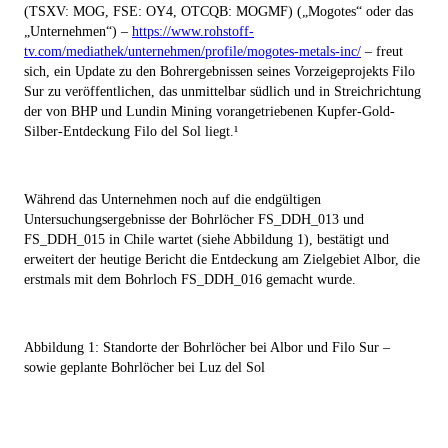
(TSXV: MOG, FSE: OY4, OTCQB: MOGMF) („
Mogotes
“ oder das
„
Unternehmen
“)
–
https://www.rohstoff-
tv.com/mediathek/unternehmen/profile/mogotes-metals-inc/
–
freut
sich, ein Update zu den Bohrergebnissen seines Vorzeigeprojekts Filo
Sur zu veröffentlichen, das unmittelbar südlich und in Streichrichtung
der von BHP und Lundin Mining vorangetriebenen Kupfer-Gold-
Silber-Entdeckung Filo del Sol liegt.¹
Während das Unternehmen noch auf die endgültigen
Untersuchungsergebnisse der Bohrlöcher FS_DDH_013 und
FS_DDH_015 in Chile wartet (siehe Abbildung 1), bestätigt und
erweitert der heutige Bericht die Entdeckung am Zielgebiet Albor, die
erstmals mit dem Bohrloch FS_DDH_016 gemacht wurde.
Abbildung 1: Standorte der Bohrlöcher bei Albor und Filo Sur –
sowie geplante Bohrlöcher bei Luz del Sol