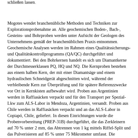
schließen lassen.
Mogotes wendet branchenübliche Methoden und Techniken zur
Explorationsprobenahme an. Alle geochemischen Boden-, Bach-,
Gesteins- und Bohrproben werden unter Aufsicht der Geologen des
Unternehmens gemäß der branchenüblichen Praxis entnommen.
Geochemische Analysen werden im Rahmen eines Qualitätssicherungs-
und Qualitätskontrollprogramms (QA/QC) durchgeführt und
dokumentiert. Bei den Bohrkernen handelt es sich um Diamantkerne
der Durchmesserklassen PQ, HQ und NQ. Die Kernproben bestehen
aus einem halben Kern, der mit einer Diamantsäge und einem
hydraulischen Schneidgerät abgeschnitten wird, während der
verbleibende Kern zur Überprüfung und für spätere Referenzzwecke
vor Ort in Kernkisten aufbewahrt wird. Proben aus Argentinien
werden in Raffiasäcken verpackt und für den Transport per Spezial-
Lkw zum ALS-Labor in Mendoza, Argentinien, versandt. Proben aus
Chile werden in Raffiasäcken verpackt und an das ALS-Labor in
Copiapó, Chile, geliefert. In diesen Einrichtungen wurde die
Probenvorbereitung (PREP-31B) durchgeführt, die das Zerkleinern
auf 70 % unter 2 mm, das Abtrennen von 1 kg mittels Riffel-Split und
das Pulverisieren auf 85 % unter 75 Mikrometer umfasst. Die