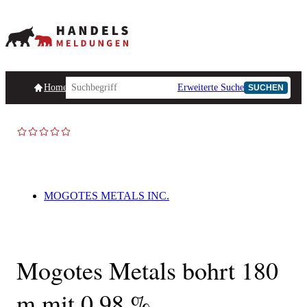
Homepage
Handelsmeldungen
Ad-Hoc-Meldungen
Erweiterte Suche
Unternehmensind
SUCHEN
AD-HOC
MOGOTES METALS INC.
Mogotes Metals bohrt 180
m mit 0,98 %