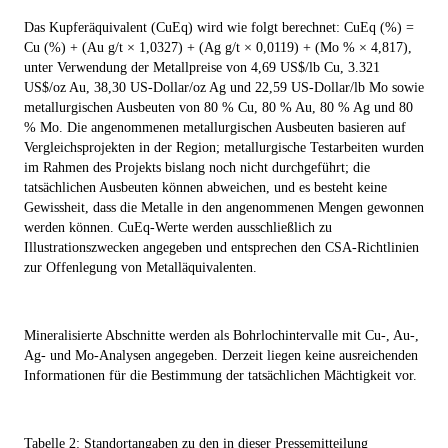
Das Kupferäquivalent (CuEq) wird wie folgt berechnet: CuEq (%) =
Cu (%) + (Au g/t × 1,0327) + (Ag g/t × 0,0119) + (Mo % × 4,817),
unter Verwendung der Metallpreise von 4,69 US$/lb Cu, 3.321
US$/oz Au, 38,30 US-Dollar/oz Ag und 22,59 US-Dollar/lb Mo sowie
metallurgischen Ausbeuten von 80 % Cu, 80 % Au, 80 % Ag und 80
% Mo. Die angenommenen metallurgischen Ausbeuten basieren auf
Vergleichsprojekten in der Region; metallurgische Testarbeiten wurden
im Rahmen des Projekts bislang noch nicht durchgeführt; die
tatsächlichen Ausbeuten können abweichen, und es besteht keine
Gewissheit, dass die Metalle in den angenommenen Mengen gewonnen
werden können. CuEq-Werte werden ausschließlich zu
Illustrationszwecken angegeben und entsprechen den CSA-Richtlinien
zur Offenlegung von Metalläquivalenten.
Mineralisierte Abschnitte werden als Bohrlochintervalle mit Cu-, Au-,
Ag- und Mo-Analysen angegeben. Derzeit liegen keine ausreichenden
Informationen für die Bestimmung der tatsächlichen Mächtigkeit vor.
Tabelle 2: Standortangaben zu den in dieser Pressemitteilung