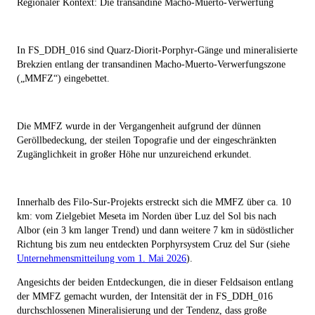
Regionaler Kontext: Die transandine Macho-Muerto-Verwerfung
In FS_DDH_016 sind Quarz-Diorit-Porphyr-Gänge und mineralisierte
Brekzien entlang der transandinen Macho-Muerto-Verwerfungszone
(„MMFZ“) eingebettet.
Die MMFZ wurde in der Vergangenheit aufgrund der dünnen
Geröllbedeckung, der steilen Topografie und der eingeschränkten
Zugänglichkeit in großer Höhe nur unzureichend erkundet.
Innerhalb des Filo-Sur-Projekts erstreckt sich die MMFZ über ca. 10
km: vom Zielgebiet Meseta im Norden über Luz del Sol bis nach
Albor (ein 3 km langer Trend) und dann weitere 7 km in südöstlicher
Richtung bis zum neu entdeckten Porphyrsystem Cruz del Sur (siehe
Unternehmensmitteilung vom 1. Mai 2026
).
Angesichts der beiden Entdeckungen, die in dieser Feldsaison entlang
der MMFZ gemacht wurden, der Intensität der in FS_DDH_016
durchschlossenen Mineralisierung und der Tendenz, dass große