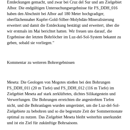
Entdeckungen gemacht, und zwar bei Cruz del Sur und am Zielgebiet
Albor. Die endgültigen Untersuchungsergebnisse für FS_DDH_016
haben den Abschnitt bei Albor auf 180 Meter hochgradiger,
oberflächennaher Kupfer-Gold-Silber-Molybdän-Mineralisierung
erweitert und damit die Entdeckung bestätigt und erweitert, über die
wir erstmals im Mai berichtet hatten. Wir freuen uns darauf, die
Ergebnisse der letzten Bohrlöcher im Luz-del-Sol-System bekannt zu
geben, sobald sie vorliegen.“
Kommentar zu weiteren Bohrergebnissen
Meseta:
Die Geologen von Mogotes stießen bei den Bohrungen
FS_DDH_011 (20 m Tiefe) und FS_DDH_012 (116 m Tiefe) im
Zielgebiet Meseta auf stark zerklüftetes, dichtes Silikatgestein und
Verwerfungen. Die Bohrungen erreichten die angestrebten Tiefen
nicht, und die Bohranlagen wurden umgerüstet, um die Luz-del-Sol-
Zielgebiete zu bebohren und so die begrenzte Zeit der Sommermonate
optimal zu nutzen. Das Zielgebiet Meseta bleibt weiterhin unerkundet
und ist ein Ziel für zukünftige Bohrsaisons.