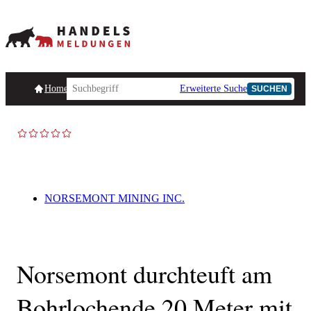
Homepage
Handelsmeldungen
Ad-Hoc-Meldungen
Erweiterte Suche
Unternehmensind
SUCHEN
AD-HOC
NORSEMONT MINING INC.
Norsemont durchteuft am
Bohrlochende 20 Meter mit