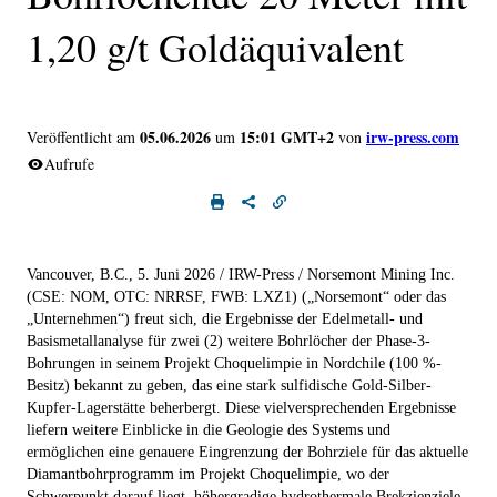
1,20 g/t Goldäquivalent
05.06.2026
15:01 GMT+2
irw-press.com
Veröffentlicht am
um
von
Aufrufe
Vancouver, B.C., 5. Juni 2026
/ IRW-Press / Norsemont Mining Inc.
(CSE: NOM, OTC: NRRSF, FWB: LXZ1) („
Norsemont
“ oder das
„
Unternehmen
“) freut sich, die Ergebnisse der Edelmetall- und
Basismetallanalyse für zwei (2) weitere Bohrlöcher der Phase-3-
Bohrungen in seinem Projekt
Choquelimpie
in Nordchile (100 %-
Besitz) bekannt zu geben, das eine stark sulfidische Gold-Silber-
Kupfer-Lagerstätte beherbergt. Diese vielversprechenden Ergebnisse
liefern weitere Einblicke in die Geologie des Systems und
ermöglichen eine genauere Eingrenzung der Bohrziele für das aktuelle
Diamantbohrprogramm im Projekt Choquelimpie, wo der
Schwerpunkt darauf liegt, höhergradige hydrothermale Brekzienziele