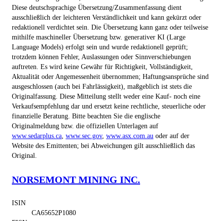
Diese deutschsprachige Übersetzung/Zusammenfassung dient
ausschließlich der leichteren Verständlichkeit und kann gekürzt oder
redaktionell verdichtet sein. Die Übersetzung kann ganz oder teilweise
mithilfe maschineller Übersetzung bzw. generativer KI (Large
Language Models) erfolgt sein und wurde redaktionell geprüft;
trotzdem können Fehler, Auslassungen oder Sinnverschiebungen
auftreten. Es wird keine Gewähr für Richtigkeit, Vollständigkeit,
Aktualität oder Angemessenheit übernommen; Haftungsansprüche sind
ausgeschlossen (auch bei Fahrlässigkeit), maßgeblich ist stets die
Originalfassung. Diese Mitteilung stellt weder eine Kauf- noch eine
Verkaufsempfehlung dar und ersetzt keine rechtliche, steuerliche oder
finanzielle Beratung. Bitte beachten Sie die englische
Originalmeldung bzw. die offiziellen Unterlagen auf
www.sedarplus.ca
,
www.sec.gov
,
www.asx.com.au
oder auf der
Website des Emittenten; bei Abweichungen gilt ausschließlich das
Original.
NORSEMONT MINING INC.
ISIN
CA65652P1080