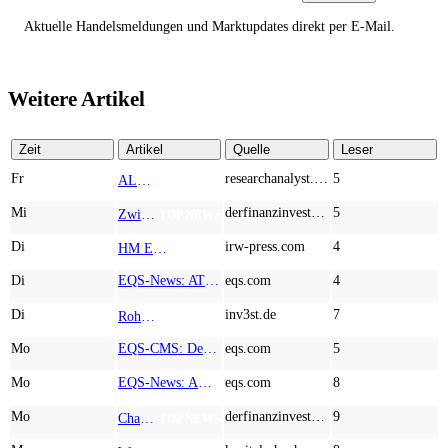
Aktuelle Handelsmeldungen und Marktupdates direkt per E-Mail.
Weitere Artikel
Zeit
Artikel
Quelle
Leser
Fr
researchanalyst.com
5
ALMONTY INDUSTRIES - Das strategische Wolfram-Bollwerk gegen Chinas Rohstoff-Monopol
TOP NEWS
Mi
derfinanzinvestor.de
5
Zwischen Allzeithoch und M&A-Fieber: Adidas, Commerzbank, Desert Gold
TOP NEWS
Di
irw-press.com
4
HM Exploration bohrt in Lewis Pilley’s 18,45 Meter mit 1,14 % Cu, 2,42 % Zn, 16,74 g/t Ag und 0,32 g/t Au in der oberen Linse und 5,42 m mit 1,99 % Cu, 1,66 % Zn, 15,49 g/t Ag und 0,8 g/t Au in der unteren Linse
AD-HOC
Di
EQS-News: AT&S startet mit einem starken Quartal in das neue Geschäftsjahr und bestätigt den Ausblick für das Gesamtjahr
eqs.com
4
Di
inv3st.de
7
Rohstoffaktien mit Potenzial: Endeavour Silver, Almonty Industries und Agnico Eagle im Fokus!
TOP NEWS
Mo
EQS-CMS: Deutsche Telekom AG: Veröffentlichung einer Kapitalmarktinformation
eqs.com
5
Mo
EQS-News: AUSTRIACARD HOLDINGS AG: Erfüllung der aufschiebenden Bedingung betreffend die kartellrechtlichen Freigaben im Zusammenhang mit dem freiwilligen Übernahmeangebot von DNP
eqs.com
8
Mo
derfinanzinvestor.de
9
Chancen & Risiken bei den Q2-Kennzahlen – Adobe, Almonty Industries, Apple, Microsoft
TOP NEWS