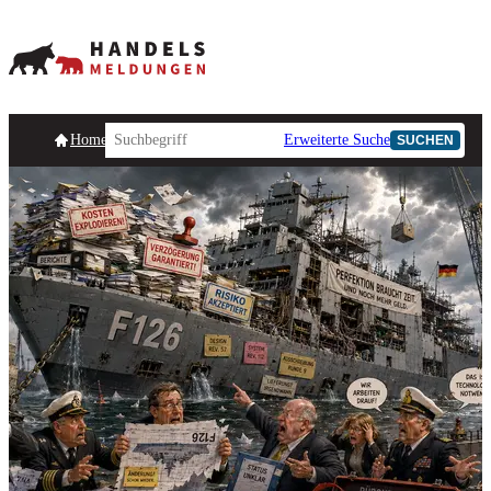
Homepage
Handelsmeldungen
Ad-Hoc-Meldungen
Erweiterte Suche
Unternehmensind
SUCHEN