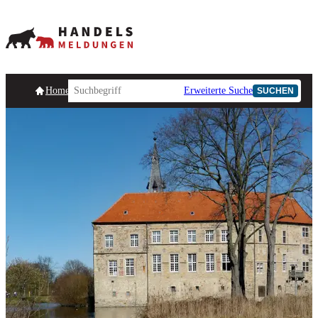
Homepage
Handelsmeldungen
Ad-Hoc-Meldungen
Erweiterte Suche
Unternehmensind
SUCHEN